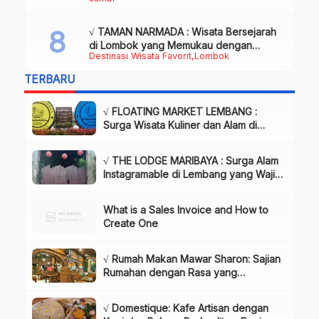
Daya Tarik & Tips Lengkap
√ TAMAN NARMADA : Wisata Bersejarah
di Lombok yang Memukau dengan
Destinasi Wisata Favorit
Lombok
Keindahan Alam & Budaya
TERBARU
√ FLOATING MARKET LEMBANG :
Surga Wisata Kuliner dan Alam di
Bandung yang Wajib Dikunjungi, Info
& Harga Tiket
√ THE LODGE MARIBAYA : Surga Alam
Instagramable di Lembang yang Wajib
Dikunjungi!, Info & Harga Tiket
What is a Sales Invoice and How to
Create One
√ Rumah Makan Mawar Sharon: Sajian
Rumahan dengan Rasa yang
Menggugah Selera, Review & Info
Lengkap
√ Domestique: Kafe Artisan dengan