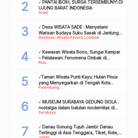
√ PANTAI IBOIH, SURGA TERSEMBUNYI DI
UJUNG BARAT INDONESIA
Aceh
√ Desa WISATA SADE : Menyelami
Warisan Budaya Suku Sasak di Jantung
Destinasi Wisata Favorit
Lombok
Lombok
√ Kawasan Wisata Bono, Sungai Kampar
– Pelalawan: Fenomena Ombak di
Riau
Tengah Sungai yang Mendunia, Review
& Info
√Taman Wisata Punti Kayu: Hutan Pinus
yang Menyegarkan di Tengah Kota
Palembang
Palembang
√ MUSEUM SURABAYA GEDUNG SIOLA :
nostalgia dalam balutan modernitas di
Surabaya
tengah kota pahlawan, Review & Info
√ Danau Gunung Tujuh Jambi: Danau
Tertinggi di Asia Tenggara, Tiket, Rute,
Jambi