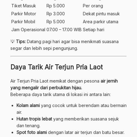
Tiket Masuk
Rp 5.000
Per orang
Parkir Motor
Rp 3.000
Dekat pintu masuk
Parkir Mobil
Rp 5.000
Area parkir utama
Jam Operasional
07.00 – 17.00 WIB
Setiap hari
💡
Tips:
Datang pagi hari agar bisa menikmati suasana
segar dan lebih sepi pengunjung.
Daya Tarik Air Terjun Pria Laot
Air Terjun Pria Laot memikat dengan pesona
air jernih
yang mengalir dari perbukitan hijau.
Beberapa daya tarik utama di lokasi ini antara lain:
Kolam alami
yang cocok untuk berendam atau bermain
air.
Hutan tropis lebat
yang memberikan suasana sejuk
dan tenang.
Spot foto alami
dengan latar air terjun dan batu besar.