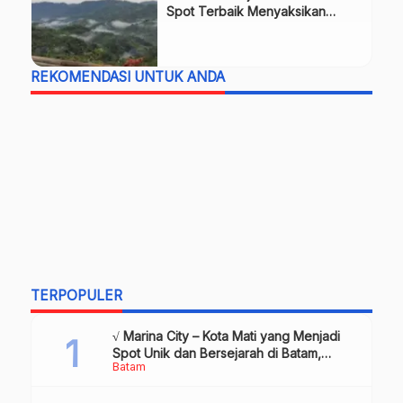
Spot Terbaik Menyaksikan
Keindahan Alam Aceh Selatan
REKOMENDASI UNTUK ANDA
TERPOPULER
√ Marina City – Kota Mati yang Menjadi
Spot Unik dan Bersejarah di Batam,
Batam
Review & Info