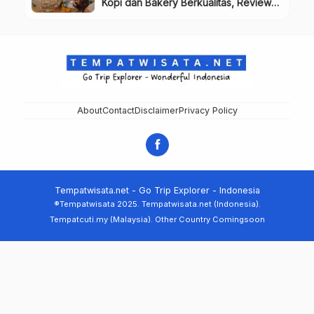
Kopi dan Bakery Berkualitas, Review
& Info Lengkap
About
Contact
Disclaimer
Privacy Policy
Tempatwisata.net - Go Trip Explorer - Indonesia
®Tempatwisata 2025. Tempatwisata.net (Indonesia).
Tempatcuti.my (Malaysia). Other Country Comingsoon