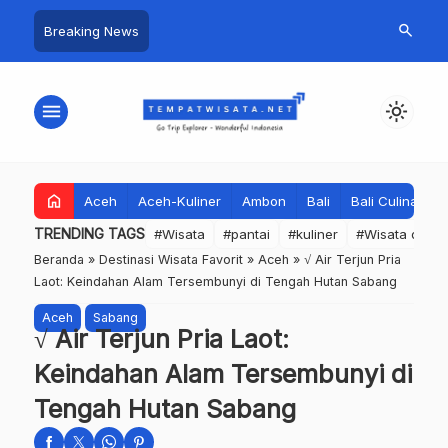
search
Breaking News
menu
light_mode
home
Aceh
Aceh-Kuliner
Ambon
Bali
Bali Culinary
TRENDING TAGS
#Wisata
#pantai
#kuliner
#Wisata dan S
Beranda
»
Destinasi Wisata Favorit
»
Aceh
»
√ Air Terjun Pria
Laot: Keindahan Alam Tersembunyi di Tengah Hutan Sabang
Aceh
Sabang
√ Air Terjun Pria Laot:
Keindahan Alam Tersembunyi di
Tengah Hutan Sabang