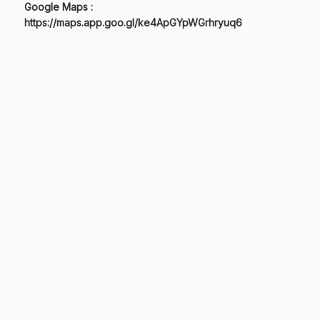
Google Maps :
https://maps.app.goo.gl/ke4ApGYpWGrhryuq6