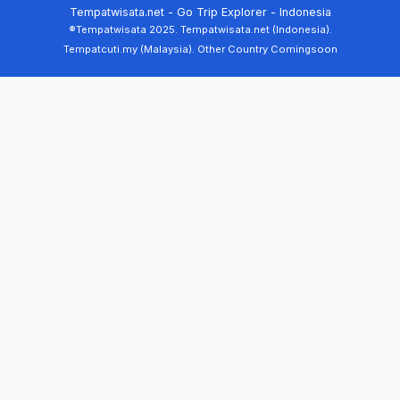
Tempatwisata.net - Go Trip Explorer - Indonesia
®Tempatwisata 2025. Tempatwisata.net (Indonesia).
Tempatcuti.my (Malaysia). Other Country Comingsoon