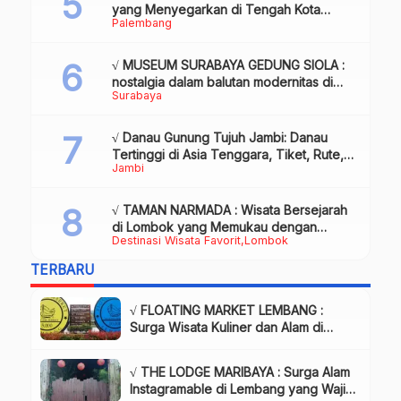
yang Menyegarkan di Tengah Kota
Palembang
Palembang
√ MUSEUM SURABAYA GEDUNG SIOLA :
nostalgia dalam balutan modernitas di
Surabaya
tengah kota pahlawan, Review & Info
√ Danau Gunung Tujuh Jambi: Danau
Tertinggi di Asia Tenggara, Tiket, Rute,
Jambi
Daya Tarik & Tips Lengkap
√ TAMAN NARMADA : Wisata Bersejarah
di Lombok yang Memukau dengan
Destinasi Wisata Favorit
Lombok
Keindahan Alam & Budaya
TERBARU
√ FLOATING MARKET LEMBANG :
Surga Wisata Kuliner dan Alam di
Bandung yang Wajib Dikunjungi, Info
& Harga Tiket
√ THE LODGE MARIBAYA : Surga Alam
Instagramable di Lembang yang Wajib