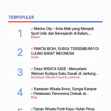
TERPOPULER
√ Marina City – Kota Mati yang Menjadi
Spot Unik dan Bersejarah di Batam,
Batam
Review & Info
√ PANTAI IBOIH, SURGA TERSEMBUNYI DI
UJUNG BARAT INDONESIA
Aceh
√ Desa WISATA SADE : Menyelami
Warisan Budaya Suku Sasak di Jantung
Destinasi Wisata Favorit
Lombok
Lombok
√ Kawasan Wisata Bono, Sungai Kampar
– Pelalawan: Fenomena Ombak di
Riau
Tengah Sungai yang Mendunia, Review
& Info
√Taman Wisata Punti Kayu: Hutan Pinus