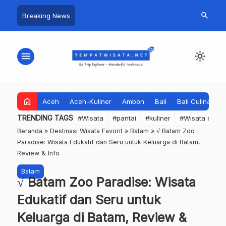
search
Breaking News
menu
light_mode
home
Aceh
Aceh-Kuliner
Ambon
Bali
Bali Culinary
TRENDING TAGS
#Wisata
#pantai
#kuliner
#Wisata dan S
Beranda
»
Destinasi Wisata Favorit
»
Batam
»
√ Batam Zoo
Paradise: Wisata Edukatif dan Seru untuk Keluarga di Batam,
Review & Info
Batam
√ Batam Zoo Paradise: Wisata
Edukatif dan Seru untuk
Keluarga di Batam, Review &