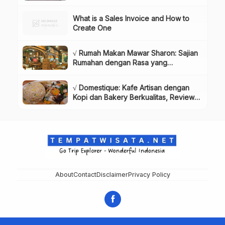
Dikunjungi!, Info & Harga Tiket
What is a Sales Invoice and How to
Create One
√ Rumah Makan Mawar Sharon: Sajian
Rumahan dengan Rasa yang
Menggugah Selera, Review & Info
Lengkap
√ Domestique: Kafe Artisan dengan
Kopi dan Bakery Berkualitas, Review
& Info Lengkap
About
Contact
Disclaimer
Privacy Policy