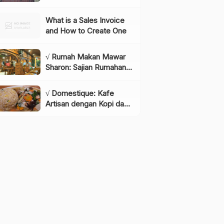
Instagramable di
Lembang yang Wajib
What is a Sales Invoice
Dikunjungi!, Info & Harga
and How to Create One
Tiket
√ Rumah Makan Mawar
Sharon: Sajian Rumahan
dengan Rasa yang
Menggugah Selera,
√ Domestique: Kafe
Review & Info Lengkap
Artisan dengan Kopi dan
Bakery Berkualitas,
Review & Info Lengkap