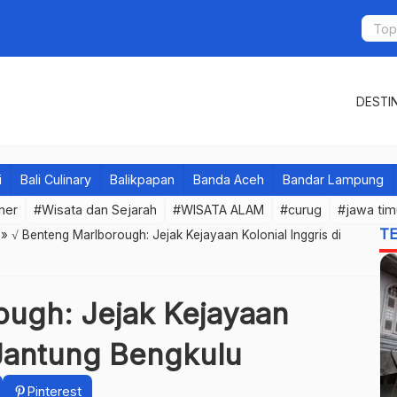
DESTIN
i
Bali Culinary
Balikpapan
Banda Aceh
Bandar Lampung
iner
#Wisata dan Sejarah
#WISATA ALAM
#curug
#jawa tim
T
»
√ Benteng Marlborough: Jejak Kejayaan Kolonial Inggris di
ough: Jejak Kejayaan
i Jantung Bengkulu
Pinterest