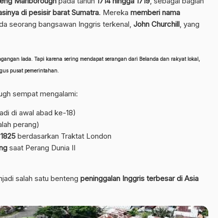
eng Marlborough
pada tahun
1714 hingga 1719
, sebagai bagian
inya di pesisir barat Sumatra
. Mereka
memberi nama
a seorang bangsawan Inggris terkenal,
John Churchill
, yang
angan lada. Tapi karena sering mendapat serangan dari Belanda dan rakyat lokal,
igus pusat pemerintahan.
ough sempat mengalami:
jadi di awal abad ke-18)
alah perang)
 1825
berdasarkan Traktat London
ang
saat Perang Dunia II
enjadi salah satu benteng
peninggalan Inggris terbesar di Asia