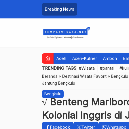
Breaking News
home
Aceh
Aceh-Kuliner
Ambon
Bal
TRENDING TAGS
#Wisata
#pantai
#kul
Beranda
»
Destinasi Wisata Favorit
»
Bengkulu
Jantung Bengkulu
Bengkulu
√ Benteng Marlbor
Kolonial Inggris d
Facebook
Twitter
Whatsapp