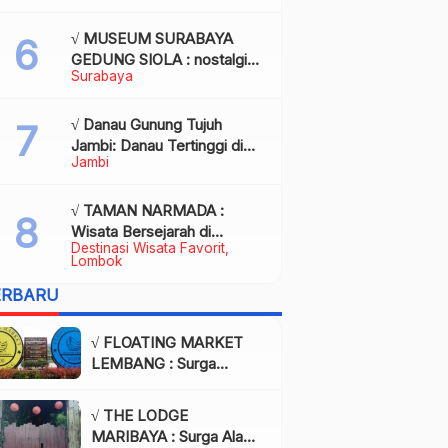
Kota Palembang
√ MUSEUM SURABAYA
GEDUNG SIOLA : nostalgia
Surabaya
dalam balutan modernitas di
tengah kota pahlawan,
Review & Info
√ Danau Gunung Tujuh
Jambi: Danau Tertinggi di
Jambi
Asia Tenggara, Tiket, Rute,
Daya Tarik & Tips Lengkap
√ TAMAN NARMADA :
Wisata Bersejarah di
Destinasi Wisata Favorit
Lombok yang Memukau
Lombok
dengan Keindahan Alam &
ERBARU
Budaya
√ FLOATING MARKET
LEMBANG : Surga
Wisata Kuliner dan Alam
di Bandung yang Wajib
√ THE LODGE
Dikunjungi, Info & Harga
MARIBAYA : Surga Alam
Tiket