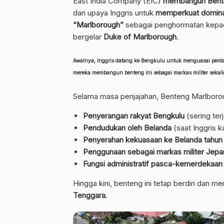
East India Company (EIC)
membangun Bent
dari upaya Inggris untuk
memperkuat dominas
“Marlborough”
sebagai penghormatan kepad
bergelar
Duke of Marlborough
.
Awalnya, Inggris datang ke Bengkulu untuk menguasai perdag
mereka membangun benteng ini sebagai markas militer sekal
Selama masa penjajahan, Benteng Marlbor
Penyerangan rakyat Bengkulu
(sering ter
Pendudukan oleh Belanda
(saat Inggris k
Penyerahan kekuasaan ke Belanda tahun
Penggunaan sebagai markas militer Jep
Fungsi administratif pasca-kemerdekaan
Hingga kini, benteng ini tetap berdiri dan m
Tenggara
.