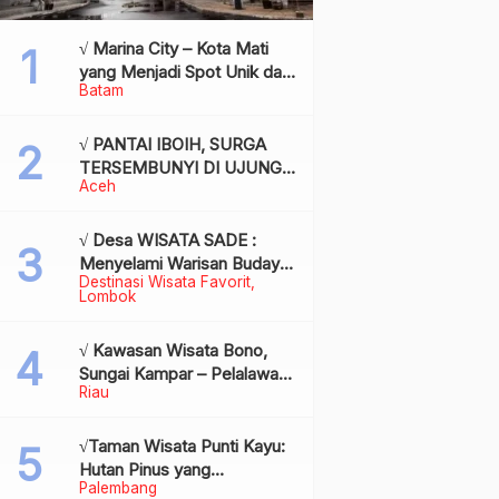
√ Marina City – Kota Mati
yang Menjadi Spot Unik dan
Batam
Bersejarah di Batam,
Review & Info
√ PANTAI IBOIH, SURGA
TERSEMBUNYI DI UJUNG
Aceh
BARAT INDONESIA
√ Desa WISATA SADE :
Menyelami Warisan Budaya
Destinasi Wisata Favorit
Suku Sasak di Jantung
Lombok
Lombok
√ Kawasan Wisata Bono,
Sungai Kampar – Pelalawan:
Riau
Fenomena Ombak di
Tengah Sungai yang
Mendunia, Review & Info
√Taman Wisata Punti Kayu:
Hutan Pinus yang
Palembang
Menyegarkan di Tengah