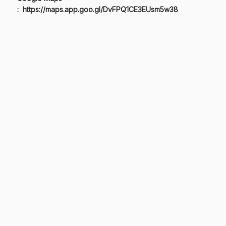
:
https://maps.app.goo.gl/DvFPQ1CE3EUsm5w38