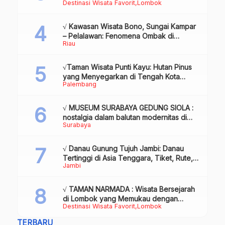
Destinasi Wisata Favorit
Lombok
Lombok
√ Kawasan Wisata Bono, Sungai Kampar
– Pelalawan: Fenomena Ombak di
Riau
Tengah Sungai yang Mendunia, Review
& Info
√Taman Wisata Punti Kayu: Hutan Pinus
yang Menyegarkan di Tengah Kota
Palembang
Palembang
√ MUSEUM SURABAYA GEDUNG SIOLA :
nostalgia dalam balutan modernitas di
Surabaya
tengah kota pahlawan, Review & Info
√ Danau Gunung Tujuh Jambi: Danau
Tertinggi di Asia Tenggara, Tiket, Rute,
Jambi
Daya Tarik & Tips Lengkap
√ TAMAN NARMADA : Wisata Bersejarah
di Lombok yang Memukau dengan
Destinasi Wisata Favorit
Lombok
Keindahan Alam & Budaya
TERBARU