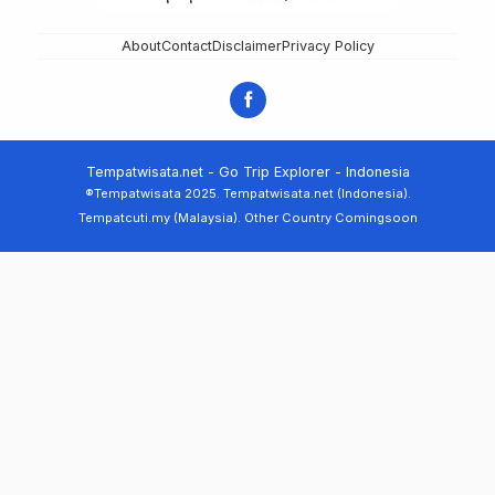
About
Contact
Disclaimer
Privacy Policy
Tempatwisata.net - Go Trip Explorer - Indonesia
®Tempatwisata 2025. Tempatwisata.net (Indonesia).
Tempatcuti.my (Malaysia). Other Country Comingsoon