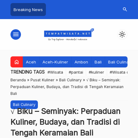
search
Breaking News
menu
light_mode
home
Aceh
Aceh-Kuliner
Ambon
Bali
Bali Culinary
TRENDING TAGS
#Wisata
#pantai
#kuliner
#Wisata dan S
Beranda
»
Pusat Kuliner
»
Bali Culinary
»
√ Biku – Seminyak:
Perpaduan Kuliner, Budaya, dan Tradisi di Tengah Keramaian
Bali
Bali Culinary
√ Biku – Seminyak: Perpaduan
Kuliner, Budaya, dan Tradisi di
Tengah Keramaian Bali