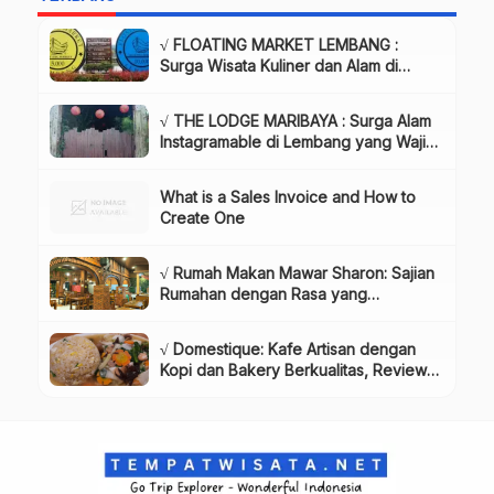
√ FLOATING MARKET LEMBANG :
Surga Wisata Kuliner dan Alam di
Bandung yang Wajib Dikunjungi, Info
& Harga Tiket
√ THE LODGE MARIBAYA : Surga Alam
Instagramable di Lembang yang Wajib
Dikunjungi!, Info & Harga Tiket
What is a Sales Invoice and How to
Create One
√ Rumah Makan Mawar Sharon: Sajian
Rumahan dengan Rasa yang
Menggugah Selera, Review & Info
Lengkap
√ Domestique: Kafe Artisan dengan
Kopi dan Bakery Berkualitas, Review
& Info Lengkap