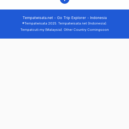
Tempatwisata.net - Go Trip Explorer - Indonesia
®Tempatwisata 2025. Tempatwisata.net (Indonesia).
Tempatcuti.my (Malaysia). Other Country Comingsoon