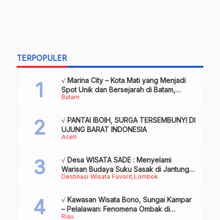
TERPOPULER
√ Marina City – Kota Mati yang Menjadi
Spot Unik dan Bersejarah di Batam,
Batam
Review & Info
√ PANTAI IBOIH, SURGA TERSEMBUNYI DI
UJUNG BARAT INDONESIA
Aceh
√ Desa WISATA SADE : Menyelami
Warisan Budaya Suku Sasak di Jantung
Destinasi Wisata Favorit
Lombok
Lombok
√ Kawasan Wisata Bono, Sungai Kampar
– Pelalawan: Fenomena Ombak di
Riau
Tengah Sungai yang Mendunia, Review