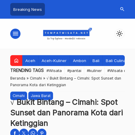
search
Breaking News
menu
light_mode
home
Aceh
Aceh-Kuliner
Ambon
Bali
Bali Culinary
TRENDING TAGS
#Wisata
#pantai
#kuliner
#Wisata dan S
Beranda
»
Cimahi
»
√ Bukit Bintang – Cimahi: Spot Sunset dan
Panorama Kota dari Ketinggian
Cimahi
Jawa Barat
√ Bukit Bintang – Cimahi: Spot
Sunset dan Panorama Kota dari
Ketinggian