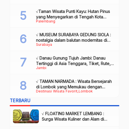
& Info
√Taman Wisata Punti Kayu: Hutan Pinus
yang Menyegarkan di Tengah Kota
Palembang
Palembang
√ MUSEUM SURABAYA GEDUNG SIOLA :
nostalgia dalam balutan modernitas di
Surabaya
tengah kota pahlawan, Review & Info
√ Danau Gunung Tujuh Jambi: Danau
Tertinggi di Asia Tenggara, Tiket, Rute,
Jambi
Daya Tarik & Tips Lengkap
√ TAMAN NARMADA : Wisata Bersejarah
di Lombok yang Memukau dengan
Destinasi Wisata Favorit
Lombok
Keindahan Alam & Budaya
TERBARU
√ FLOATING MARKET LEMBANG :
Surga Wisata Kuliner dan Alam di
Bandung yang Wajib Dikunjungi, Info