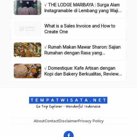
& Harga Tiket
√ THE LODGE MARIBAYA : Surga Alam
Instagramable di Lembang yang Wajib
Dikunjungi!, Info & Harga Tiket
What is a Sales Invoice and How to
Create One
√ Rumah Makan Mawar Sharon: Sajian
Rumahan dengan Rasa yang
Menggugah Selera, Review & Info
Lengkap
√ Domestique: Kafe Artisan dengan
Kopi dan Bakery Berkualitas, Review
& Info Lengkap
About
Contact
Disclaimer
Privacy Policy