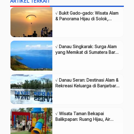
ARTIKEL TERKAIT
√ Bukit Gado-gado: Wisata Alam
& Panorama Hijau di Solok,
Review & Info Lengkap
√ Danau Singkarak: Surga Alam
yang Memikat di Sumatera Barat,
Review & Info Lengkap
√ Danau Seran: Destinasi Alam &
Rekreasi Keluarga di Banjarbaru,
Review & Info Lengkap
√ Wisata Taman Bekapai
Balikpapan: Ruang Hijau, Air
Mancur, Review & Info Lengkap