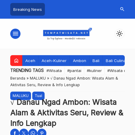
search
Breaking News
menu
light_mode
home
Aceh
Aceh-Kuliner
Ambon
Bali
Bali Culinary
TRENDING TAGS
#Wisata
#pantai
#kuliner
#Wisata dan S
Beranda
»
MALUKU
»
√ Danau Ngad Ambon: Wisata Alam &
Aktivitas Seru, Review & Info Lengkap
MALUKU
Tual
√ Danau Ngad Ambon: Wisata
Alam & Aktivitas Seru, Review &
Info Lengkap