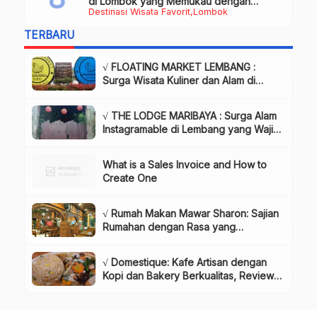
di Lombok yang Memukau dengan
Destinasi Wisata Favorit
Lombok
Keindahan Alam & Budaya
TERBARU
√ FLOATING MARKET LEMBANG :
Surga Wisata Kuliner dan Alam di
Bandung yang Wajib Dikunjungi, Info
& Harga Tiket
√ THE LODGE MARIBAYA : Surga Alam
Instagramable di Lembang yang Wajib
Dikunjungi!, Info & Harga Tiket
What is a Sales Invoice and How to
Create One
√ Rumah Makan Mawar Sharon: Sajian
Rumahan dengan Rasa yang
Menggugah Selera, Review & Info
Lengkap
√ Domestique: Kafe Artisan dengan
Kopi dan Bakery Berkualitas, Review
& Info Lengkap