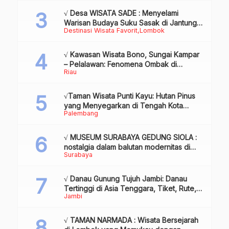
√ Desa WISATA SADE : Menyelami
Warisan Budaya Suku Sasak di Jantung
Destinasi Wisata Favorit
Lombok
Lombok
√ Kawasan Wisata Bono, Sungai Kampar
– Pelalawan: Fenomena Ombak di
Riau
Tengah Sungai yang Mendunia, Review
& Info
√Taman Wisata Punti Kayu: Hutan Pinus
yang Menyegarkan di Tengah Kota
Palembang
Palembang
√ MUSEUM SURABAYA GEDUNG SIOLA :
nostalgia dalam balutan modernitas di
Surabaya
tengah kota pahlawan, Review & Info
√ Danau Gunung Tujuh Jambi: Danau
Tertinggi di Asia Tenggara, Tiket, Rute,
Jambi
Daya Tarik & Tips Lengkap
√ TAMAN NARMADA : Wisata Bersejarah