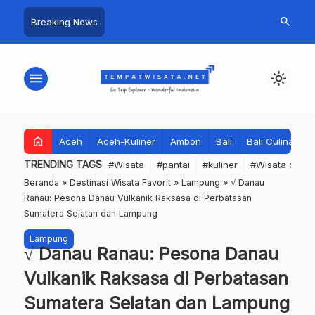
search
Breaking News
menu
light_mode
home
Aceh
Aceh-Kuliner
Ambon
Bali
Bali Culinary
TRENDING TAGS
#Wisata
#pantai
#kuliner
#Wisata dan S
Beranda
»
Destinasi Wisata Favorit
»
Lampung
»
√ Danau
Ranau: Pesona Danau Vulkanik Raksasa di Perbatasan
Sumatera Selatan dan Lampung
Lampung
√ Danau Ranau: Pesona Danau
Vulkanik Raksasa di Perbatasan
Sumatera Selatan dan Lampung