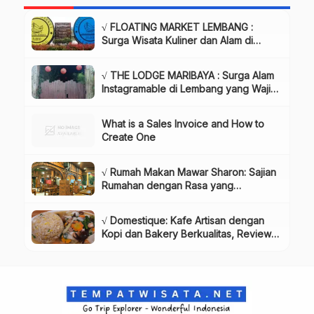
√ FLOATING MARKET LEMBANG :
Surga Wisata Kuliner dan Alam di
Bandung yang Wajib Dikunjungi, Info
& Harga Tiket
√ THE LODGE MARIBAYA : Surga Alam
Instagramable di Lembang yang Wajib
Dikunjungi!, Info & Harga Tiket
What is a Sales Invoice and How to
Create One
√ Rumah Makan Mawar Sharon: Sajian
Rumahan dengan Rasa yang
Menggugah Selera, Review & Info
Lengkap
√ Domestique: Kafe Artisan dengan
Kopi dan Bakery Berkualitas, Review
& Info Lengkap