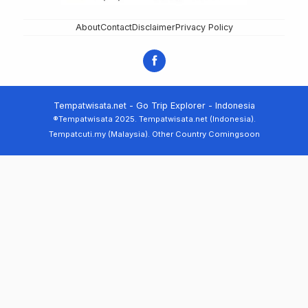
About
Contact
Disclaimer
Privacy Policy
Tempatwisata.net - Go Trip Explorer - Indonesia
®Tempatwisata 2025. Tempatwisata.net (Indonesia).
Tempatcuti.my (Malaysia). Other Country Comingsoon