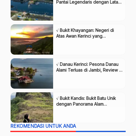
Pantai Legendaris dengan Latar
Selat Bali, Review & Info
Lengkap
√ Bukit Khayangan: Negeri di
Atas Awan Kerinci yang
Menakjubkan, Review & Info
Lengkap
√ Danau Kerinci: Pesona Danau
Alami Terluas di Jambi, Review &
Info Lengkap
√ Bukit Kandis: Bukit Batu Unik
dengan Panorama Alam
Bengkulu, Review & Info
Lengkap
REKOMENDASI UNTUK ANDA