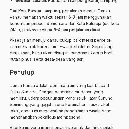
Sebelah selatan
: Kabupaten Lampung Barat, Lampung
Dari Kota Bandar Lampung, perjalanan menuju Danau
Ranau memakan waktu sekitar
6–7 jam
menggunakan
kendaraan pribadi. Sementara dari Kota Baturaja (ibu kota
OKU), jaraknya sekitar
3–4 jam perjalanan darat
.
Akses jalan menuju danau cukup baik meski berkelok
dan menanjak karena melewati perbukitan. Sepanjang
perjalanan, kamu akan disuguhi panorama kebun kopi,
hutan pinus, serta desa-desa yang asri.
Penutup
Danau Ranau adalah permata alam yang luar biasa di
Pulau Sumatra. Dengan panorama air danau yang
membiru, udara pegunungan yang sejuk, latar Gunung
Seminung yang gagah, serta keramahan masyarakat
lokal, danau ini menawarkan pengalaman wisata yang
menenangkan sekaligus mempesona.
Bagi kamu yang ingin menjauh sejenak dari hiruk-pikuk