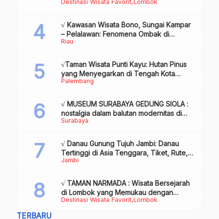
Destinasi Wisata Favorit
Lombok
Lombok
√ Kawasan Wisata Bono, Sungai Kampar
– Pelalawan: Fenomena Ombak di
Riau
Tengah Sungai yang Mendunia, Review
& Info
√Taman Wisata Punti Kayu: Hutan Pinus
yang Menyegarkan di Tengah Kota
Palembang
Palembang
√ MUSEUM SURABAYA GEDUNG SIOLA :
nostalgia dalam balutan modernitas di
Surabaya
tengah kota pahlawan, Review & Info
√ Danau Gunung Tujuh Jambi: Danau
Tertinggi di Asia Tenggara, Tiket, Rute,
Jambi
Daya Tarik & Tips Lengkap
√ TAMAN NARMADA : Wisata Bersejarah
di Lombok yang Memukau dengan
Destinasi Wisata Favorit
Lombok
Keindahan Alam & Budaya
TERBARU