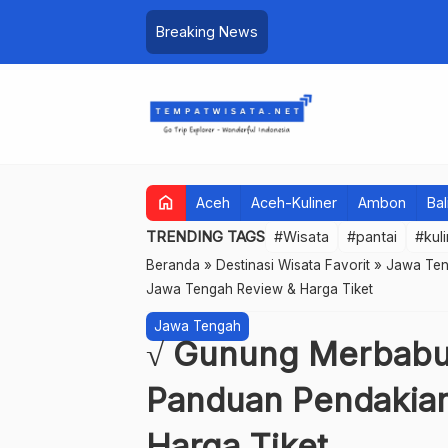
Breaking News
home
Aceh
Aceh-Kuliner
Ambon
Bal
TRENDING TAGS
#Wisata
#pantai
#kul
Beranda
»
Destinasi Wisata Favorit
»
Jawa Te
Jawa Tengah Review & Harga Tiket
Jawa Tengah
√ Gunung Merbabu
Panduan Pendakian
Harga Tiket