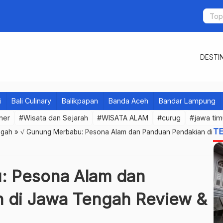
DESTIN
i
Bali Culinary
Balikpapan
Banda Aceh
Bandar Lampung
iner
#Wisata dan Sejarah
#WISATA ALAM
#curug
#jawa tim
T
ngah
»
√ Gunung Merbabu: Pesona Alam dan Panduan Pendakian di
: Pesona Alam dan
 di Jawa Tengah Review &