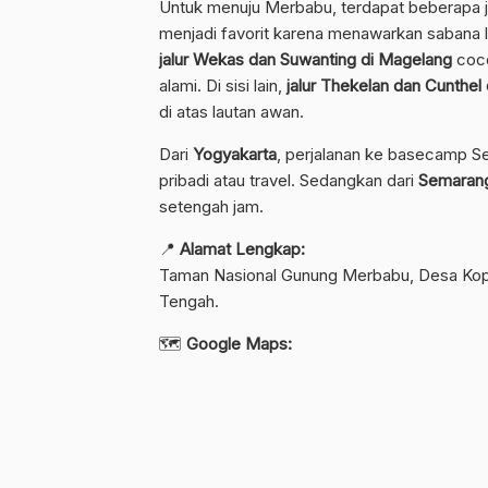
Untuk menuju Merbabu, terdapat beberapa jal
menjadi favorit karena menawarkan sabana
jalur Wekas dan Suwanting di Magelang
coco
alami. Di sisi lain,
jalur Thekelan dan Cunthel
di atas lautan awan.
Dari
Yogyakarta
, perjalanan ke basecamp 
pribadi atau travel. Sedangkan dari
Semaran
setengah jam.
📍
Alamat Lengkap:
Taman Nasional Gunung Merbabu, Desa Ko
Tengah.
🗺️
Google Maps: