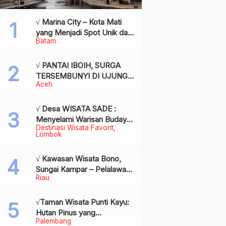
√ Marina City – Kota Mati
yang Menjadi Spot Unik dan
Batam
Bersejarah di Batam,
Review & Info
√ PANTAI IBOIH, SURGA
TERSEMBUNYI DI UJUNG
Aceh
BARAT INDONESIA
√ Desa WISATA SADE :
Menyelami Warisan Budaya
Destinasi Wisata Favorit
Suku Sasak di Jantung
Lombok
Lombok
√ Kawasan Wisata Bono,
Sungai Kampar – Pelalawan:
Riau
Fenomena Ombak di
Tengah Sungai yang
Mendunia, Review & Info
√Taman Wisata Punti Kayu:
Hutan Pinus yang
Palembang
Menyegarkan di Tengah