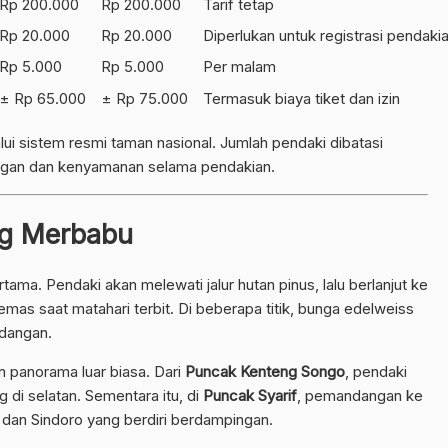
Rp 200.000
Rp 200.000
Tarif tetap
Rp 20.000
Rp 20.000
Diperlukan untuk registrasi pendaki
Rp 5.000
Rp 5.000
Per malam
± Rp 65.000
± Rp 75.000
Termasuk biaya tiket dan izin
lui sistem resmi taman nasional. Jumlah pendaki dibatasi
kungan dan kenyamanan selama pendakian.
ng Merbabu
ama. Pendaki akan melewati jalur hutan pinus, lalu berlanjut ke
as saat matahari terbit. Di beberapa titik, bunga edelweiss
dangan.
 panorama luar biasa. Dari
Puncak Kenteng Songo
, pendaki
di selatan. Sementara itu, di
Puncak Syarif
, pemandangan ke
dan Sindoro yang berdiri berdampingan.