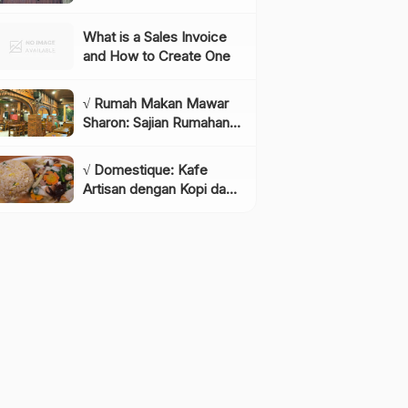
Instagramable di
Lembang yang Wajib
What is a Sales Invoice
Dikunjungi!, Info & Harga
and How to Create One
Tiket
√ Rumah Makan Mawar
Sharon: Sajian Rumahan
dengan Rasa yang
Menggugah Selera,
√ Domestique: Kafe
Review & Info Lengkap
Artisan dengan Kopi dan
Bakery Berkualitas,
Review & Info Lengkap