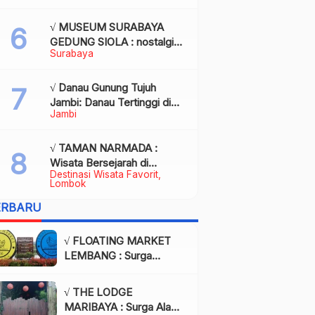
Kota Palembang
√ MUSEUM SURABAYA
GEDUNG SIOLA : nostalgia
Surabaya
dalam balutan modernitas di
tengah kota pahlawan,
Review & Info
√ Danau Gunung Tujuh
Jambi: Danau Tertinggi di
Jambi
Asia Tenggara, Tiket, Rute,
Daya Tarik & Tips Lengkap
√ TAMAN NARMADA :
Wisata Bersejarah di
Destinasi Wisata Favorit
Lombok yang Memukau
Lombok
dengan Keindahan Alam &
ERBARU
Budaya
√ FLOATING MARKET
LEMBANG : Surga
Wisata Kuliner dan Alam
di Bandung yang Wajib
√ THE LODGE
Dikunjungi, Info & Harga
MARIBAYA : Surga Alam
Tiket