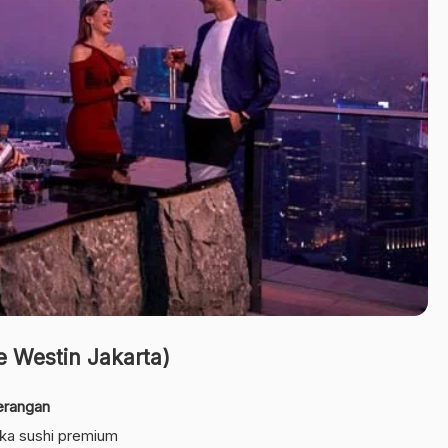
 Westin Jakarta)
erangan
ka sushi premium