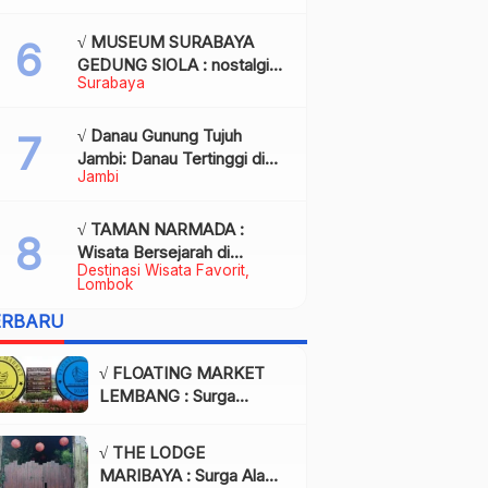
Kota Palembang
√ MUSEUM SURABAYA
GEDUNG SIOLA : nostalgia
Surabaya
dalam balutan modernitas di
tengah kota pahlawan,
Review & Info
√ Danau Gunung Tujuh
Jambi: Danau Tertinggi di
Jambi
Asia Tenggara, Tiket, Rute,
Daya Tarik & Tips Lengkap
√ TAMAN NARMADA :
Wisata Bersejarah di
Destinasi Wisata Favorit
Lombok yang Memukau
Lombok
dengan Keindahan Alam &
ERBARU
Budaya
√ FLOATING MARKET
LEMBANG : Surga
Wisata Kuliner dan Alam
di Bandung yang Wajib
√ THE LODGE
Dikunjungi, Info & Harga
MARIBAYA : Surga Alam
Tiket