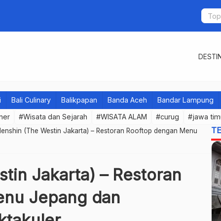
DESTIN
i
Bali Culinary
Balikpapan
Banda Aceh
Bandar Lampung
iner
#Wisata dan Sejarah
#WISATA ALAM
#curug
#jawa tim
T
Henshin (The Westin Jakarta) – Restoran Rooftop dengan Menu
tin Jakarta) – Restoran
enu Jepang dan
takuler