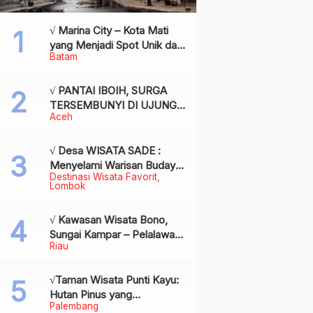
√ Marina City – Kota Mati
yang Menjadi Spot Unik dan
Batam
Bersejarah di Batam,
Review & Info
√ PANTAI IBOIH, SURGA
TERSEMBUNYI DI UJUNG
Aceh
BARAT INDONESIA
√ Desa WISATA SADE :
Menyelami Warisan Budaya
Destinasi Wisata Favorit
Suku Sasak di Jantung
Lombok
Lombok
√ Kawasan Wisata Bono,
Sungai Kampar – Pelalawan:
Riau
Fenomena Ombak di
Tengah Sungai yang
Mendunia, Review & Info
√Taman Wisata Punti Kayu:
Hutan Pinus yang
Palembang
Menyegarkan di Tengah