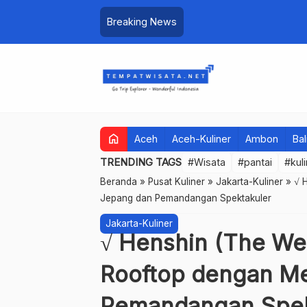
Breaking News
home
Aceh
Aceh-Kuliner
Ambon
Bal
TRENDING TAGS
#Wisata
#pantai
#kul
Beranda
»
Pusat Kuliner
»
Jakarta-Kuliner
»
√ 
Jepang dan Pemandangan Spektakuler
Jakarta-Kuliner
√ Henshin (The Wes
Rooftop dengan M
Pemandangan Spek