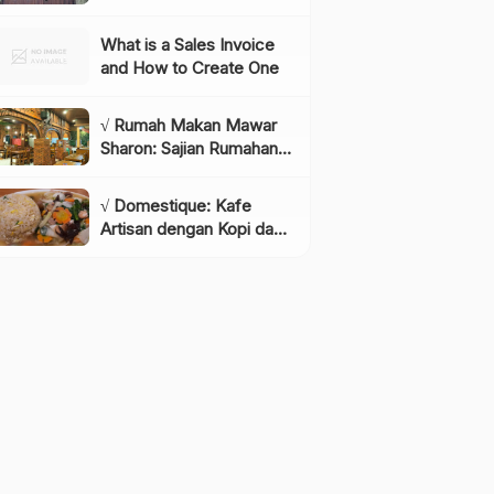
Instagramable di
Lembang yang Wajib
What is a Sales Invoice
Dikunjungi!, Info & Harga
and How to Create One
Tiket
√ Rumah Makan Mawar
Sharon: Sajian Rumahan
dengan Rasa yang
Menggugah Selera,
√ Domestique: Kafe
Review & Info Lengkap
Artisan dengan Kopi dan
Bakery Berkualitas,
Review & Info Lengkap