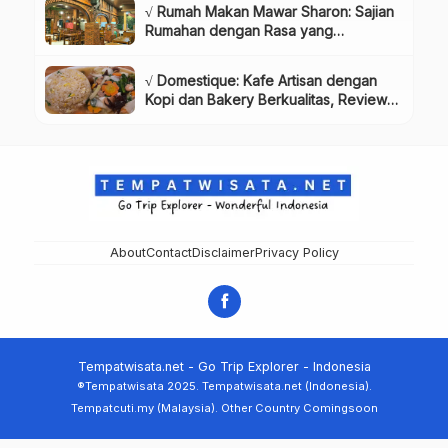
√ Rumah Makan Mawar Sharon: Sajian
Rumahan dengan Rasa yang
Menggugah Selera, Review & Info
Lengkap
√ Domestique: Kafe Artisan dengan
Kopi dan Bakery Berkualitas, Review
& Info Lengkap
About
Contact
Disclaimer
Privacy Policy
Tempatwisata.net - Go Trip Explorer - Indonesia
®Tempatwisata 2025. Tempatwisata.net (Indonesia).
Tempatcuti.my (Malaysia). Other Country Comingsoon