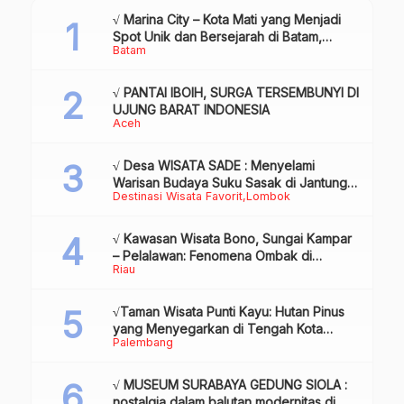
√ Marina City – Kota Mati yang Menjadi
Spot Unik dan Bersejarah di Batam,
Batam
Review & Info
√ PANTAI IBOIH, SURGA TERSEMBUNYI DI
UJUNG BARAT INDONESIA
Aceh
√ Desa WISATA SADE : Menyelami
Warisan Budaya Suku Sasak di Jantung
Destinasi Wisata Favorit
Lombok
Lombok
√ Kawasan Wisata Bono, Sungai Kampar
– Pelalawan: Fenomena Ombak di
Riau
Tengah Sungai yang Mendunia, Review
& Info
√Taman Wisata Punti Kayu: Hutan Pinus
yang Menyegarkan di Tengah Kota
Palembang
Palembang
√ MUSEUM SURABAYA GEDUNG SIOLA :
nostalgia dalam balutan modernitas di