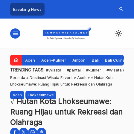
search
Breaking News
menu
light_mode
home
Aceh
Aceh-Kuliner
Ambon
Bali
Bali Culinary
TRENDING TAGS
#Wisata
#pantai
#kuliner
#Wisata dan S
Beranda
»
Destinasi Wisata Favorit
»
Aceh
»
√ Hutan Kota
Lhokseumawe: Ruang Hijau untuk Rekreasi dan Olahraga
Aceh
Lhokseumawe
√ Hutan Kota Lhokseumawe:
Ruang Hijau untuk Rekreasi dan
Olahraga