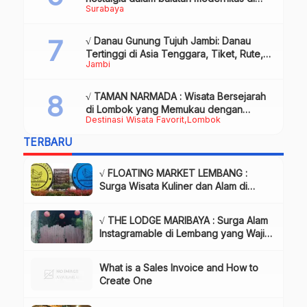
Surabaya
tengah kota pahlawan, Review & Info
√ Danau Gunung Tujuh Jambi: Danau
Tertinggi di Asia Tenggara, Tiket, Rute,
Jambi
Daya Tarik & Tips Lengkap
√ TAMAN NARMADA : Wisata Bersejarah
di Lombok yang Memukau dengan
Destinasi Wisata Favorit
Lombok
Keindahan Alam & Budaya
TERBARU
√ FLOATING MARKET LEMBANG :
Surga Wisata Kuliner dan Alam di
Bandung yang Wajib Dikunjungi, Info
& Harga Tiket
√ THE LODGE MARIBAYA : Surga Alam
Instagramable di Lembang yang Wajib
Dikunjungi!, Info & Harga Tiket
What is a Sales Invoice and How to
Create One