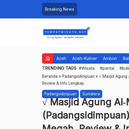
Breaking News
home
Aceh
Aceh-Kuliner
Ambon
Bal
TRENDING TAGS
#Wisata
#pantai
#kul
Beranda
»
Padangsidimpuan
»
√ Masjid Agung 
Review & Info Lengkap
Padangsidimpuan
Sumatera
√ Masjid Agung Al
(Padangsidimpuan):
Megah, Review & I