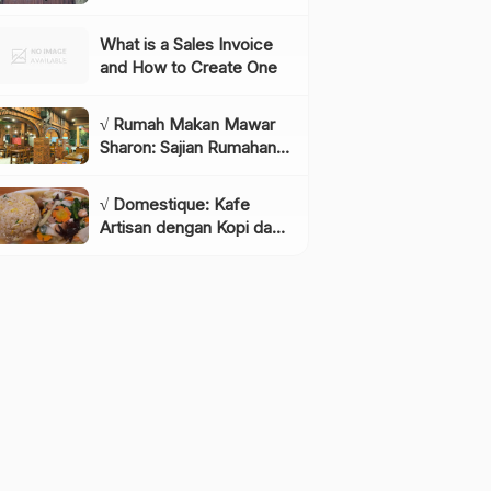
Instagramable di
Lembang yang Wajib
What is a Sales Invoice
Dikunjungi!, Info & Harga
and How to Create One
Tiket
√ Rumah Makan Mawar
Sharon: Sajian Rumahan
dengan Rasa yang
Menggugah Selera,
√ Domestique: Kafe
Review & Info Lengkap
Artisan dengan Kopi dan
Bakery Berkualitas,
Review & Info Lengkap