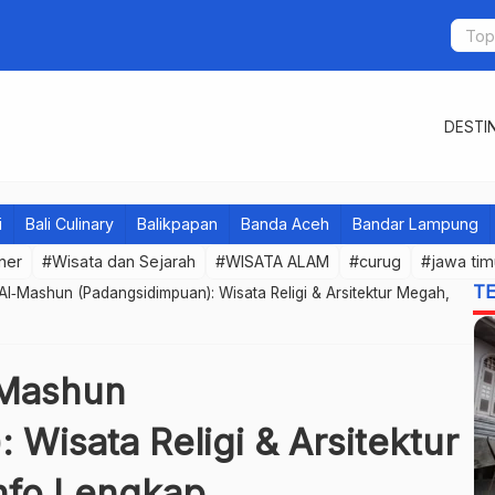
DESTIN
i
Bali Culinary
Balikpapan
Banda Aceh
Bandar Lampung
iner
#Wisata dan Sejarah
#WISATA ALAM
#curug
#jawa tim
T
Al‐Mashun (Padangsidimpuan): Wisata Religi & Arsitektur Megah,
‐Mashun
 Wisata Religi & Arsitektur
nfo Lengkap