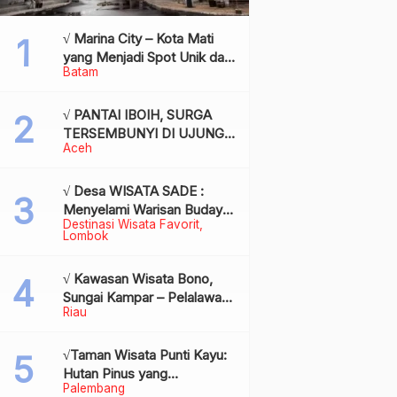
√ Marina City – Kota Mati
yang Menjadi Spot Unik dan
Batam
Bersejarah di Batam,
Review & Info
√ PANTAI IBOIH, SURGA
TERSEMBUNYI DI UJUNG
Aceh
BARAT INDONESIA
√ Desa WISATA SADE :
Menyelami Warisan Budaya
Destinasi Wisata Favorit
Suku Sasak di Jantung
Lombok
Lombok
√ Kawasan Wisata Bono,
Sungai Kampar – Pelalawan:
Riau
Fenomena Ombak di
Tengah Sungai yang
Mendunia, Review & Info
√Taman Wisata Punti Kayu:
Hutan Pinus yang
Palembang
Menyegarkan di Tengah