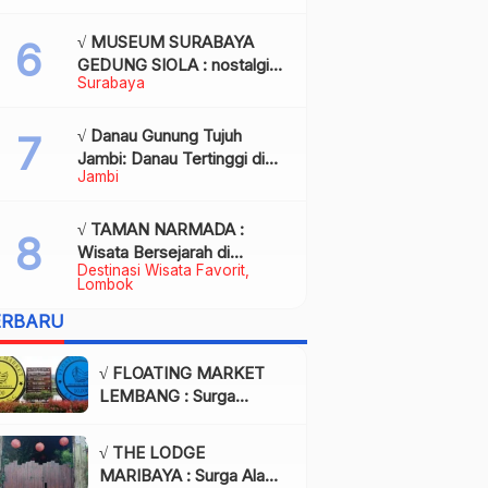
Kota Palembang
√ MUSEUM SURABAYA
GEDUNG SIOLA : nostalgia
Surabaya
dalam balutan modernitas di
tengah kota pahlawan,
Review & Info
√ Danau Gunung Tujuh
Jambi: Danau Tertinggi di
Jambi
Asia Tenggara, Tiket, Rute,
Daya Tarik & Tips Lengkap
√ TAMAN NARMADA :
Wisata Bersejarah di
Destinasi Wisata Favorit
Lombok yang Memukau
Lombok
dengan Keindahan Alam &
ERBARU
Budaya
√ FLOATING MARKET
LEMBANG : Surga
Wisata Kuliner dan Alam
di Bandung yang Wajib
√ THE LODGE
Dikunjungi, Info & Harga
MARIBAYA : Surga Alam
Tiket