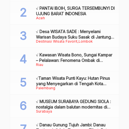
√ PANTAI IBOIH, SURGA TERSEMBUNYI DI
UJUNG BARAT INDONESIA
Aceh
√ Desa WISATA SADE : Menyelami
Warisan Budaya Suku Sasak di Jantung
Destinasi Wisata Favorit
Lombok
Lombok
√ Kawasan Wisata Bono, Sungai Kampar
– Pelalawan: Fenomena Ombak di
Riau
Tengah Sungai yang Mendunia, Review
& Info
√Taman Wisata Punti Kayu: Hutan Pinus
yang Menyegarkan di Tengah Kota
Palembang
Palembang
√ MUSEUM SURABAYA GEDUNG SIOLA :
nostalgia dalam balutan modernitas di
Surabaya
tengah kota pahlawan, Review & Info
√ Danau Gunung Tujuh Jambi: Danau