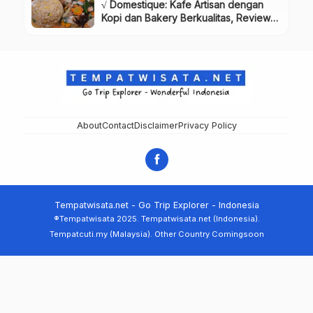
√ Domestique: Kafe Artisan dengan
Kopi dan Bakery Berkualitas, Review
& Info Lengkap
About
Contact
Disclaimer
Privacy Policy
Tempatwisata.net - Go Trip Explorer - Indonesia
®Tempatwisata 2025. Tempatwisata.net (Indonesia).
Tempatcuti.my (Malaysia). Other Country Comingsoon