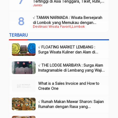
Tertinggi di Asia Tenggara, Tiket, Rute,
Jambi
Daya Tarik & Tips Lengkap
√ TAMAN NARMADA : Wisata Bersejarah
di Lombok yang Memukau dengan
Destinasi Wisata Favorit
Lombok
Keindahan Alam & Budaya
TERBARU
√ FLOATING MARKET LEMBANG :
Surga Wisata Kuliner dan Alam di
Bandung yang Wajib Dikunjungi, Info
& Harga Tiket
√ THE LODGE MARIBAYA : Surga Alam
Instagramable di Lembang yang Wajib
Dikunjungi!, Info & Harga Tiket
What is a Sales Invoice and How to
Create One
√ Rumah Makan Mawar Sharon: Sajian
Rumahan dengan Rasa yang
Menggugah Selera, Review & Info
Lengkap