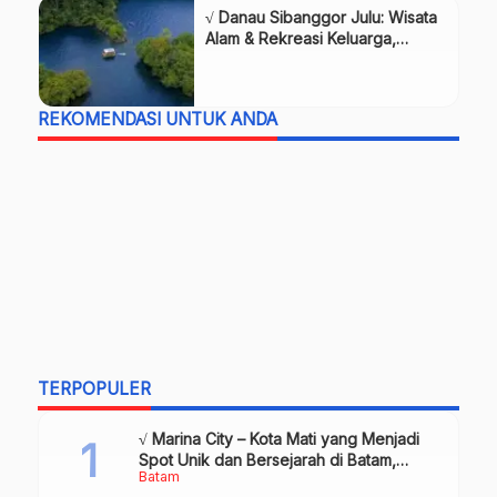
√ Danau Sibanggor Julu: Wisata
Alam & Rekreasi Keluarga,
Review & Info Lengkap
REKOMENDASI UNTUK ANDA
TERPOPULER
√ Marina City – Kota Mati yang Menjadi
Spot Unik dan Bersejarah di Batam,
Batam
Review & Info