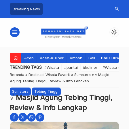
search
Breaking News
menu
light_mode
home
Aceh
Aceh-Kuliner
Ambon
Bali
Bali Culinary
TRENDING TAGS
#Wisata
#pantai
#kuliner
#Wisata dan S
Beranda
»
Destinasi Wisata Favorit
»
Sumatera
»
√ Masjid
Agung Tebing Tinggi, Review & Info Lengkap
Sumatera
Tebing Tinggi
√ Masjid Agung Tebing Tinggi,
Review & Info Lengkap