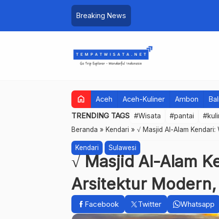
Breaking News
home
Aceh
Aceh-Kuliner
Ambon
Bal
TRENDING TAGS
#Wisata
#pantai
#kul
Beranda
»
Kendari
»
√ Masjid Al-Alam Kendari: 
Kendari
Sulawesi
√ Masjid Al-Alam Ke
Arsitektur Modern,
Facebook
Twitter
Whatsapp