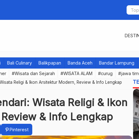
DESTIN
i
Bali Culinary
Balikpapan
Banda Aceh
Bandar Lampung
iner
#Wisata dan Sejarah
#WISATA ALAM
#curug
#jawa tim
T
Wisata Religi & Ikon Arsitektur Modern, Review & Info Lengkap
ndari: Wisata Religi & Ikon
 Review & Info Lengkap
Pinterest