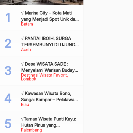
√ Marina City – Kota Mati
yang Menjadi Spot Unik dan
Batam
Bersejarah di Batam,
Review & Info
√ PANTAI IBOIH, SURGA
TERSEMBUNYI DI UJUNG
Aceh
BARAT INDONESIA
√ Desa WISATA SADE :
Menyelami Warisan Budaya
Destinasi Wisata Favorit
Suku Sasak di Jantung
Lombok
Lombok
√ Kawasan Wisata Bono,
Sungai Kampar – Pelalawan:
Riau
Fenomena Ombak di
Tengah Sungai yang
Mendunia, Review & Info
√Taman Wisata Punti Kayu:
Hutan Pinus yang
Palembang
Menyegarkan di Tengah