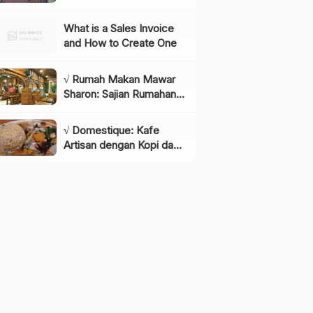
Instagramable di
Lembang yang Wajib
What is a Sales Invoice
Dikunjungi!, Info & Harga
and How to Create One
Tiket
√ Rumah Makan Mawar
Sharon: Sajian Rumahan
dengan Rasa yang
Menggugah Selera,
√ Domestique: Kafe
Review & Info Lengkap
Artisan dengan Kopi dan
Bakery Berkualitas,
Review & Info Lengkap