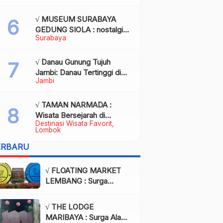
Kota Palembang
√ MUSEUM SURABAYA
GEDUNG SIOLA : nostalgia
Surabaya
dalam balutan modernitas di
tengah kota pahlawan,
Review & Info
√ Danau Gunung Tujuh
Jambi: Danau Tertinggi di
Jambi
Asia Tenggara, Tiket, Rute,
Daya Tarik & Tips Lengkap
√ TAMAN NARMADA :
Wisata Bersejarah di
Destinasi Wisata Favorit
Lombok yang Memukau
Lombok
dengan Keindahan Alam &
ERBARU
Budaya
√ FLOATING MARKET
LEMBANG : Surga
Wisata Kuliner dan Alam
di Bandung yang Wajib
√ THE LODGE
Dikunjungi, Info & Harga
MARIBAYA : Surga Alam
Tiket