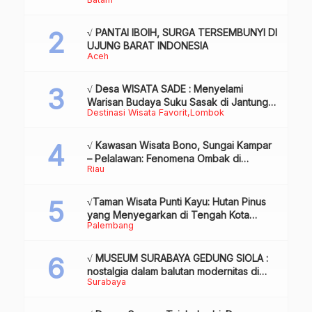
Review & Info
√ PANTAI IBOIH, SURGA TERSEMBUNYI DI
UJUNG BARAT INDONESIA
Aceh
√ Desa WISATA SADE : Menyelami
Warisan Budaya Suku Sasak di Jantung
Destinasi Wisata Favorit
Lombok
Lombok
√ Kawasan Wisata Bono, Sungai Kampar
– Pelalawan: Fenomena Ombak di
Riau
Tengah Sungai yang Mendunia, Review
& Info
√Taman Wisata Punti Kayu: Hutan Pinus
yang Menyegarkan di Tengah Kota
Palembang
Palembang
√ MUSEUM SURABAYA GEDUNG SIOLA :
nostalgia dalam balutan modernitas di
Surabaya
tengah kota pahlawan, Review & Info