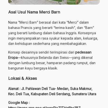
Asal Usul Nama Merci Barn
Nama “Merci Barn” berasal dari kata “Merci” dalam
bahasa Prancis yang berarti “terima kasih”, dan “Barn”
yang berarti lumbung dalam bahasa Inggris. Konsepnya
ingin menyampaikan rasa syukur kepada alam, keluarga,
dan kehidupan sederhana yang membahagiakan.
Konsep desainnya sendiri terinspirasi dari
pedesaan
Eropa
—khususnya Belanda dan Swiss—yang dikenal
dengan lumbung besar, hamparan padang rumput, dan
bangunan kayu bergaya klasik.
Lokasi & Akses
Alamat : Jl. Pahlawan Deli Tua- Medan, Suka Makmur,
Kec. Deli Tua, Kabupaten Deli Serdang, Sumatera Utara
Google Map :
https://maps.app.goo.gl/wgxPjc71THa6hc3B7