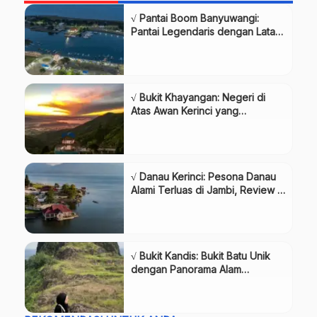
√ Pantai Boom Banyuwangi:
Pantai Legendaris dengan Latar
Selat Bali, Review & Info
Lengkap
√ Bukit Khayangan: Negeri di
Atas Awan Kerinci yang
Menakjubkan, Review & Info
Lengkap
√ Danau Kerinci: Pesona Danau
Alami Terluas di Jambi, Review &
Info Lengkap
√ Bukit Kandis: Bukit Batu Unik
dengan Panorama Alam
Bengkulu, Review & Info
Lengkap