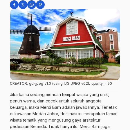
CREATOR: gd-jpeg v1.0 (using IJG JPEG v62), quality = 90
Jika kamu sedang mencari tempat wisata yang unik,
penuh warna, dan cocok untuk seluruh anggota
keluarga, maka Merci Barn adalah jawabannya. Terletak
di kawasan Medan Johor, destinasi ini merupakan taman
wisata tematik yang mengusung gaya arsitektur
pedesaan Belanda. Tidak hanya itu, Merci Barn juga