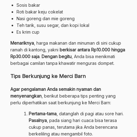
Sosis bakar
Roti bakar keju cokelat
Nasi goreng dan mie goreng
Teh tarik, susu segar, dan kopi lokal
Es krim cup
Menariknya
, harga makanan dan minuman di sini cukup
ramah di kantong, yakni
berkisar antara Rp10.000 hingga
Rp30.000 saja
.
Dengan begitu
, Anda bisa menikmati
berbagai camilan tanpa khawatir menguras dompet.
Tips Berkunjung ke Merci Barn
Agar pengalaman Anda semakin nyaman dan
menyenangkan
, berikut beberapa tips penting yang
perlu diperhatikan saat berkunjung ke Merci Barn:
Pertama-tama
, datanglah di pagi atau sore hari.
Pasalnya
, pada siang hari cuaca bisa terasa
cukup panas, terutama jika Anda berencana
berkeliling atau mengambil foto.