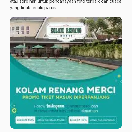
atau sore hari untuk pencahayaan foto terbaik dan cuaca
yang tidak terlalu panas.