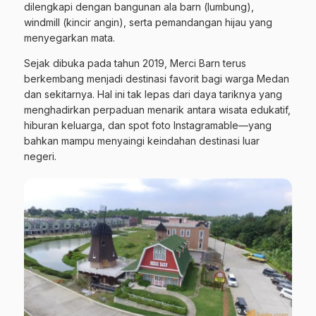
dilengkapi dengan bangunan ala barn (lumbung),
windmill (kincir angin), serta pemandangan hijau yang
menyegarkan mata.
Sejak dibuka pada tahun 2019, Merci Barn terus
berkembang menjadi destinasi favorit bagi warga Medan
dan sekitarnya. Hal ini tak lepas dari daya tariknya yang
menghadirkan perpaduan menarik antara wisata edukatif,
hiburan keluarga, dan spot foto Instagramable—yang
bahkan mampu menyaingi keindahan destinasi luar
negeri.