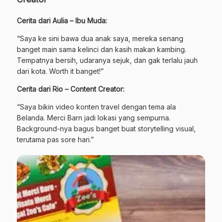
Cerita dari Aulia – Ibu Muda:
“Saya ke sini bawa dua anak saya, mereka senang
banget main sama kelinci dan kasih makan kambing.
Tempatnya bersih, udaranya sejuk, dan gak terlalu jauh
dari kota. Worth it banget!”
Cerita dari Rio – Content Creator:
“Saya bikin video konten travel dengan tema ala
Belanda. Merci Barn jadi lokasi yang sempurna.
Background-nya bagus banget buat storytelling visual,
terutama pas sore hari.”