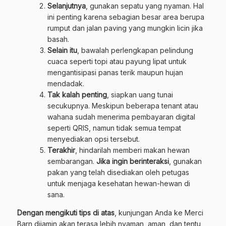
Selanjutnya
, gunakan sepatu yang nyaman. Hal
ini penting karena sebagian besar area berupa
rumput dan jalan paving yang mungkin licin jika
basah.
Selain itu
, bawalah perlengkapan pelindung
cuaca seperti topi atau payung lipat untuk
mengantisipasi panas terik maupun hujan
mendadak.
Tak kalah penting
, siapkan uang tunai
secukupnya. Meskipun beberapa tenant atau
wahana sudah menerima pembayaran digital
seperti QRIS, namun tidak semua tempat
menyediakan opsi tersebut.
Terakhir
, hindarilah memberi makan hewan
sembarangan.
Jika ingin berinteraksi
, gunakan
pakan yang telah disediakan oleh petugas
untuk menjaga kesehatan hewan-hewan di
sana.
Dengan mengikuti tips di atas
, kunjungan Anda ke Merci
Barn dijamin akan terasa lebih nyaman, aman, dan tentu