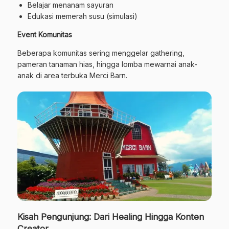
Belajar menanam sayuran
Edukasi memerah susu (simulasi)
Event Komunitas
Beberapa komunitas sering menggelar gathering,
pameran tanaman hias, hingga lomba mewarnai anak-
anak di area terbuka Merci Barn.
Kisah Pengunjung: Dari Healing Hingga Konten
Creator