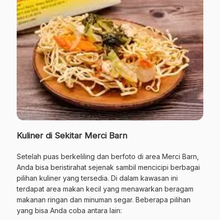
Kuliner di Sekitar Merci Barn
Setelah puas berkeliling dan berfoto di area Merci Barn,
Anda bisa beristirahat sejenak sambil mencicipi berbagai
pilihan kuliner yang tersedia. Di dalam kawasan ini
terdapat area makan kecil yang menawarkan beragam
makanan ringan dan minuman segar. Beberapa pilihan
yang bisa Anda coba antara lain: