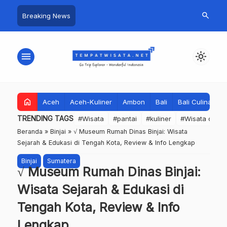
search
Breaking News
menu
light_mode
home
Aceh
Aceh-Kuliner
Ambon
Bali
Bali Culinary
TRENDING TAGS
#Wisata
#pantai
#kuliner
#Wisata dan S
Beranda
»
Binjai
»
√ Museum Rumah Dinas Binjai: Wisata
Sejarah & Edukasi di Tengah Kota, Review & Info Lengkap
Binjai
Sumatera
√ Museum Rumah Dinas Binjai:
Wisata Sejarah & Edukasi di
Tengah Kota, Review & Info
Lengkap