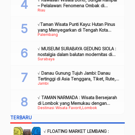
– Pelalawan: Fenomena Ombak di
Riau
Tengah Sungai yang Mendunia, Review
& Info
√Taman Wisata Punti Kayu: Hutan Pinus
yang Menyegarkan di Tengah Kota
Palembang
Palembang
√ MUSEUM SURABAYA GEDUNG SIOLA :
nostalgia dalam balutan modernitas di
Surabaya
tengah kota pahlawan, Review & Info
√ Danau Gunung Tujuh Jambi: Danau
Tertinggi di Asia Tenggara, Tiket, Rute,
Jambi
Daya Tarik & Tips Lengkap
√ TAMAN NARMADA : Wisata Bersejarah
di Lombok yang Memukau dengan
Destinasi Wisata Favorit
Lombok
Keindahan Alam & Budaya
TERBARU
√ FLOATING MARKET LEMBANG :