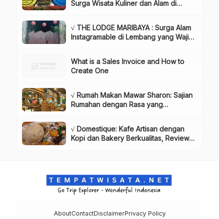
Surga Wisata Kuliner dan Alam di
Bandung yang Wajib Dikunjungi, Info
& Harga Tiket
√ THE LODGE MARIBAYA : Surga Alam
Instagramable di Lembang yang Wajib
Dikunjungi!, Info & Harga Tiket
What is a Sales Invoice and How to
Create One
√ Rumah Makan Mawar Sharon: Sajian
Rumahan dengan Rasa yang
Menggugah Selera, Review & Info
Lengkap
√ Domestique: Kafe Artisan dengan
Kopi dan Bakery Berkualitas, Review
& Info Lengkap
About
Contact
Disclaimer
Privacy Policy