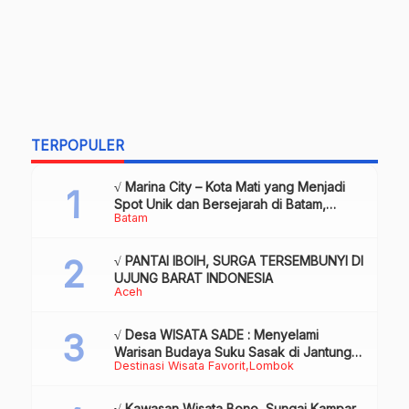
TERPOPULER
√ Marina City – Kota Mati yang Menjadi
Spot Unik dan Bersejarah di Batam,
Batam
Review & Info
√ PANTAI IBOIH, SURGA TERSEMBUNYI DI
UJUNG BARAT INDONESIA
Aceh
√ Desa WISATA SADE : Menyelami
Warisan Budaya Suku Sasak di Jantung
Destinasi Wisata Favorit
Lombok
Lombok
√ Kawasan Wisata Bono, Sungai Kampar