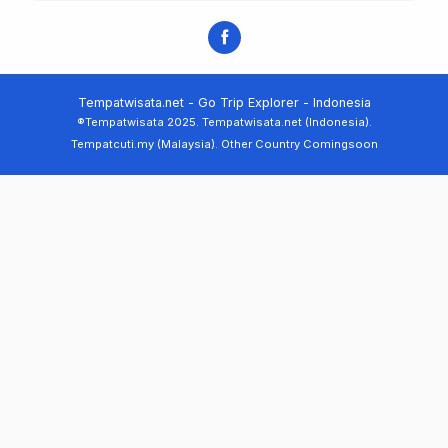
Tempatwisata.net - Go Trip Explorer - Indonesia
®Tempatwisata 2025. Tempatwisata.net (Indonesia).
Tempatcuti.my (Malaysia). Other Country Comingsoon