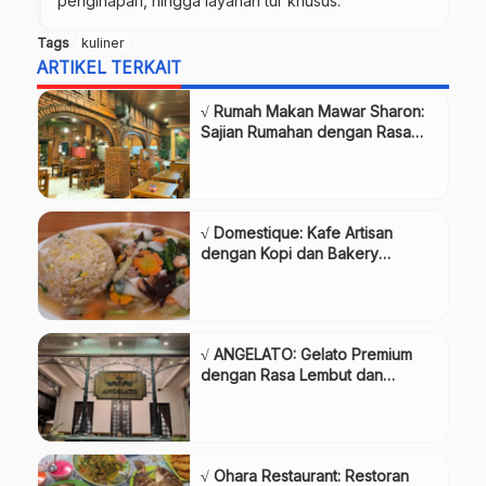
penginapan, hingga layanan tur khusus.
Tags
kuliner
ARTIKEL TERKAIT
√ Rumah Makan Mawar Sharon:
Sajian Rumahan dengan Rasa
yang Menggugah Selera,
Review & Info Lengkap
√ Domestique: Kafe Artisan
dengan Kopi dan Bakery
Berkualitas, Review & Info
Lengkap
√ ANGELATO: Gelato Premium
dengan Rasa Lembut dan
Autentik, Review & Info Lengkap
√ Ohara Restaurant: Restoran