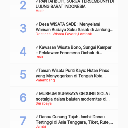
√ PANTAI IBOIH, SURGA TERSEMBUNYI DI
UJUNG BARAT INDONESIA
Aceh
√ Desa WISATA SADE : Menyelami
Warisan Budaya Suku Sasak di Jantung
Destinasi Wisata Favorit
Lombok
Lombok
√ Kawasan Wisata Bono, Sungai Kampar
– Pelalawan: Fenomena Ombak di
Riau
Tengah Sungai yang Mendunia, Review
& Info
√Taman Wisata Punti Kayu: Hutan Pinus
yang Menyegarkan di Tengah Kota
Palembang
Palembang
√ MUSEUM SURABAYA GEDUNG SIOLA :
nostalgia dalam balutan modernitas di
Surabaya
tengah kota pahlawan, Review & Info
√ Danau Gunung Tujuh Jambi: Danau
Tertinggi di Asia Tenggara, Tiket, Rute,
Jambi
Daya Tarik & Tips Lengkap