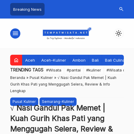
search
Breaking News
menu
light_mode
home
Aceh
Aceh-Kuliner
Ambon
Bali
Bali Culinary
TRENDING TAGS
#Wisata
#pantai
#kuliner
#Wisata dan S
Beranda
»
Pusat Kuliner
»
√ Nasi Gandul Pak Memet | Kuah
Gurih Khas Pati yang Menggugah Selera, Review & Info
Lengkap
Pusat Kuliner
Semarang-Kuliner
√ Nasi Gandul Pak Memet |
Kuah Gurih Khas Pati yang
Menggugah Selera, Review &