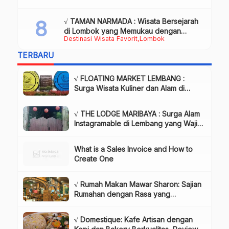
√ TAMAN NARMADA : Wisata Bersejarah
di Lombok yang Memukau dengan
Destinasi Wisata Favorit
Lombok
Keindahan Alam & Budaya
TERBARU
√ FLOATING MARKET LEMBANG :
Surga Wisata Kuliner dan Alam di
Bandung yang Wajib Dikunjungi, Info
& Harga Tiket
√ THE LODGE MARIBAYA : Surga Alam
Instagramable di Lembang yang Wajib
Dikunjungi!, Info & Harga Tiket
What is a Sales Invoice and How to
Create One
√ Rumah Makan Mawar Sharon: Sajian
Rumahan dengan Rasa yang
Menggugah Selera, Review & Info
Lengkap
√ Domestique: Kafe Artisan dengan