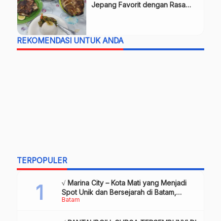
Jepang Favorit dengan Rasa
Autentik, Review & Info Lengkap
REKOMENDASI UNTUK ANDA
TERPOPULER
√ Marina City – Kota Mati yang Menjadi
Spot Unik dan Bersejarah di Batam,
Batam
Review & Info