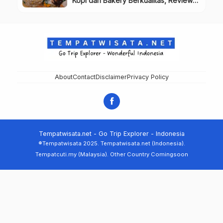
Kopi dan Bakery Berkualitas, Review
& Info Lengkap
About
Contact
Disclaimer
Privacy Policy
Tempatwisata.net - Go Trip Explorer - Indonesia
®Tempatwisata 2025. Tempatwisata.net (Indonesia).
Tempatcuti.my (Malaysia). Other Country Comingsoon