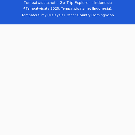
Tempatwisata.net - Go Trip Explorer - Indonesia
®Tempatwisata 2025. Tempatwisata.net (Indonesia).
Tempatcuti.my (Malaysia). Other Country Comingsoon