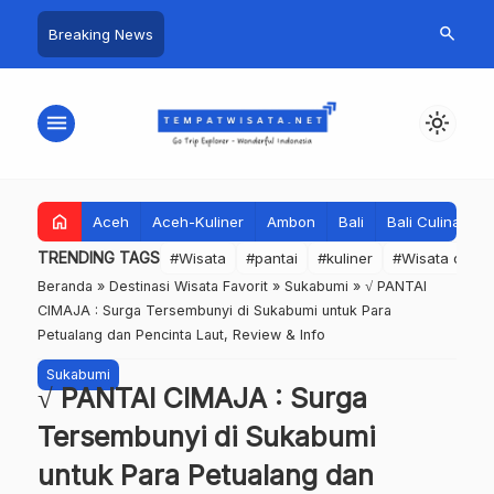
search
Breaking News
menu
light_mode
home
Aceh
Aceh-Kuliner
Ambon
Bali
Bali Culinary
TRENDING TAGS
#Wisata
#pantai
#kuliner
#Wisata dan S
Beranda
»
Destinasi Wisata Favorit
»
Sukabumi
»
√ PANTAI
CIMAJA : Surga Tersembunyi di Sukabumi untuk Para
Petualang dan Pencinta Laut, Review & Info
Sukabumi
√ PANTAI CIMAJA : Surga
Tersembunyi di Sukabumi
untuk Para Petualang dan