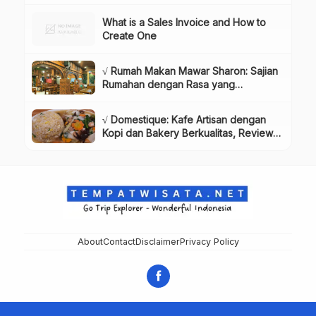
Dikunjungi!, Info & Harga Tiket
What is a Sales Invoice and How to
Create One
√ Rumah Makan Mawar Sharon: Sajian
Rumahan dengan Rasa yang
Menggugah Selera, Review & Info
Lengkap
√ Domestique: Kafe Artisan dengan
Kopi dan Bakery Berkualitas, Review
& Info Lengkap
About
Contact
Disclaimer
Privacy Policy