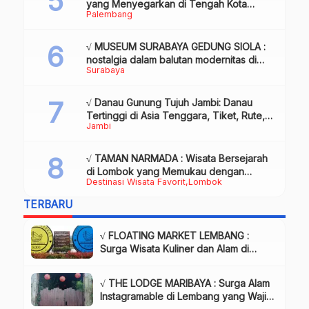
yang Menyegarkan di Tengah Kota
Palembang
Palembang
√ MUSEUM SURABAYA GEDUNG SIOLA :
nostalgia dalam balutan modernitas di
Surabaya
tengah kota pahlawan, Review & Info
√ Danau Gunung Tujuh Jambi: Danau
Tertinggi di Asia Tenggara, Tiket, Rute,
Jambi
Daya Tarik & Tips Lengkap
√ TAMAN NARMADA : Wisata Bersejarah
di Lombok yang Memukau dengan
Destinasi Wisata Favorit
Lombok
Keindahan Alam & Budaya
TERBARU
√ FLOATING MARKET LEMBANG :
Surga Wisata Kuliner dan Alam di
Bandung yang Wajib Dikunjungi, Info
& Harga Tiket
√ THE LODGE MARIBAYA : Surga Alam
Instagramable di Lembang yang Wajib