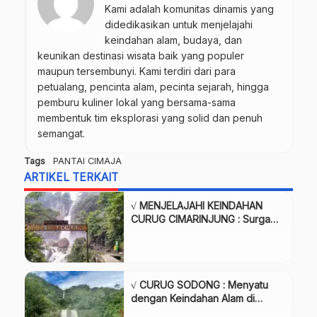
Kami adalah komunitas dinamis yang
didedikasikan untuk menjelajahi
keindahan alam, budaya, dan
keunikan destinasi wisata baik yang populer
maupun tersembunyi. Kami terdiri dari para
petualang, pencinta alam, pecinta sejarah, hingga
pemburu kuliner lokal yang bersama-sama
membentuk tim eksplorasi yang solid dan penuh
semangat.
Tags
PANTAI CIMAJA
ARTIKEL TERKAIT
√ MENJELAJAHI KEINDAHAN
CURUG CIMARINJUNG : Surga
Tersembunyi di Ujung Genteng
Sukabumi, Review & Info
√ CURUG SODONG : Menyatu
dengan Keindahan Alam di
Pelukan Geopark Ciletuh,