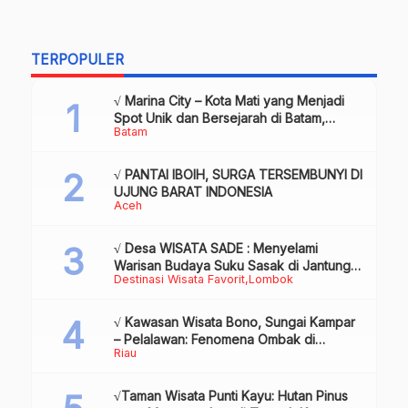
TERPOPULER
√ Marina City – Kota Mati yang Menjadi
Spot Unik dan Bersejarah di Batam,
Batam
Review & Info
√ PANTAI IBOIH, SURGA TERSEMBUNYI DI
UJUNG BARAT INDONESIA
Aceh
√ Desa WISATA SADE : Menyelami
Warisan Budaya Suku Sasak di Jantung
Destinasi Wisata Favorit
Lombok
Lombok
√ Kawasan Wisata Bono, Sungai Kampar
– Pelalawan: Fenomena Ombak di
Riau
Tengah Sungai yang Mendunia, Review
& Info
√Taman Wisata Punti Kayu: Hutan Pinus