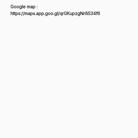
Google map :
https://maps.app.goo.gl/qrGKupzgNn1iS34f6