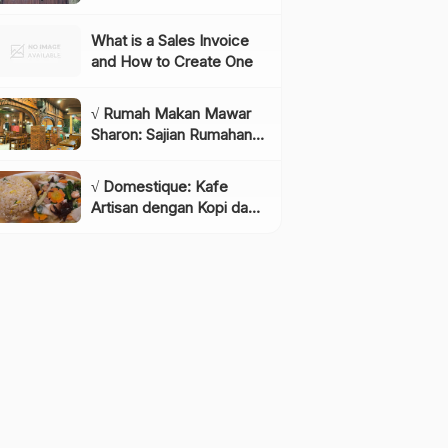
Instagramable di
Lembang yang Wajib
What is a Sales Invoice
Dikunjungi!, Info & Harga
and How to Create One
Tiket
√ Rumah Makan Mawar
Sharon: Sajian Rumahan
dengan Rasa yang
Menggugah Selera,
√ Domestique: Kafe
Review & Info Lengkap
Artisan dengan Kopi dan
Bakery Berkualitas,
Review & Info Lengkap