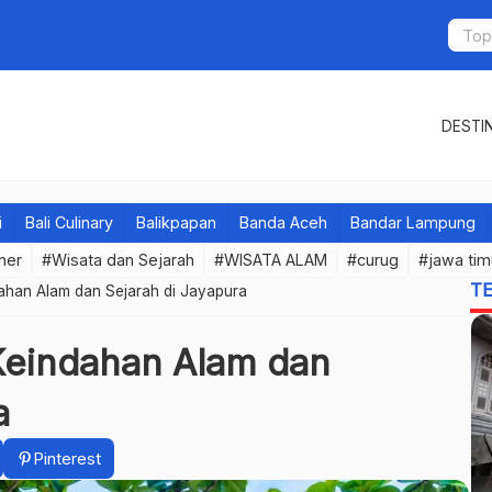
DESTIN
i
Bali Culinary
Balikpapan
Banda Aceh
Bandar Lampung
iner
#Wisata dan Sejarah
#WISATA ALAM
#curug
#jawa tim
T
dahan Alam dan Sejarah di Jayapura
Keindahan Alam dan
a
Pinterest