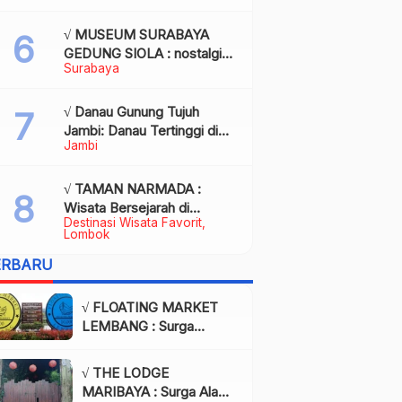
Kota Palembang
√ MUSEUM SURABAYA
GEDUNG SIOLA : nostalgia
Surabaya
dalam balutan modernitas di
tengah kota pahlawan,
Review & Info
√ Danau Gunung Tujuh
Jambi: Danau Tertinggi di
Jambi
Asia Tenggara, Tiket, Rute,
Daya Tarik & Tips Lengkap
√ TAMAN NARMADA :
Wisata Bersejarah di
Destinasi Wisata Favorit
Lombok yang Memukau
Lombok
dengan Keindahan Alam &
ERBARU
Budaya
√ FLOATING MARKET
LEMBANG : Surga
Wisata Kuliner dan Alam
di Bandung yang Wajib
√ THE LODGE
Dikunjungi, Info & Harga
MARIBAYA : Surga Alam
Tiket