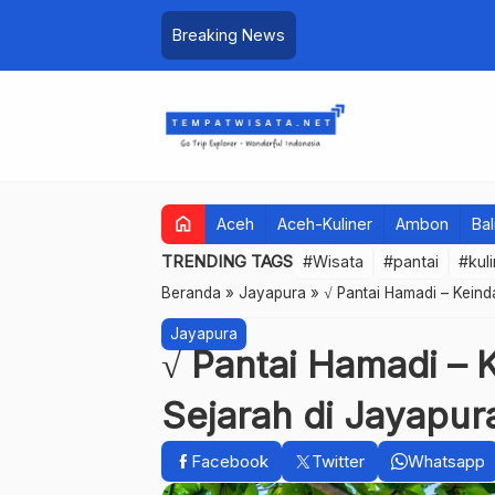
Breaking News
home
Aceh
Aceh-Kuliner
Ambon
Bal
TRENDING TAGS
#Wisata
#pantai
#kul
Beranda
»
Jayapura
»
√ Pantai Hamadi – Kein
Jayapura
√ Pantai Hamadi – 
Sejarah di Jayapur
Facebook
Twitter
Whatsapp