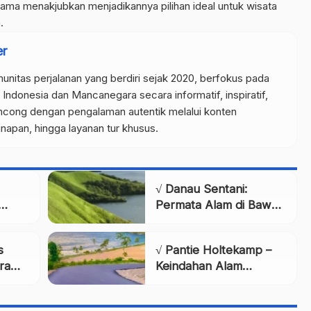
rama menakjubkan menjadikannya pilihan ideal untuk wisata
.
er
unitas perjalanan yang berdiri sejak 2020, berfokus pada
 Indonesia dan Mancanegara secara informatif, inspiratif,
ncong dengan pengalaman autentik melalui konten
inapan, hingga layanan tur khusus.
√ Danau Sentani:
Permata Alam di Bawah
sata,
Pegunungan Cycloop,
ngkap
Papua
s
√ Pantie Holtekamp –
orama
Keindahan Alam
Modern di Ujung Timur
Indonesia