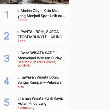
√ Marina City – Kota Mati
yang Menjadi Spot Unik dan
Batam
Bersejarah di Batam,
Review & Info
√ PANTAI IBOIH, SURGA
TERSEMBUNYI DI UJUNG
Aceh
BARAT INDONESIA
√ Desa WISATA SADE :
Menyelami Warisan Budaya
Destinasi Wisata Favorit
Suku Sasak di Jantung
Lombok
Lombok
√ Kawasan Wisata Bono,
Sungai Kampar – Pelalawan:
Riau
Fenomena Ombak di
Tengah Sungai yang
Mendunia, Review & Info
√Taman Wisata Punti Kayu:
Hutan Pinus yang
Palembang
Menyegarkan di Tengah