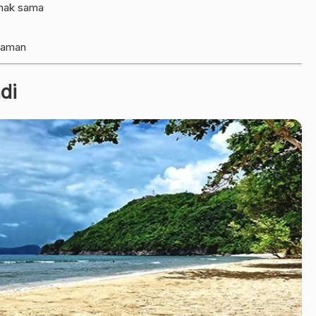
nak sama
n aman
di