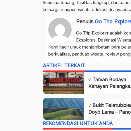
Suasana tenang, fasilitas lengkap, dan pano
keluarga maupun wisata edukasi di Jayapura
Penulis
Go Trip Explor
Go Trip Explorer adalah kom
Eksplorasi Destinasi Wisata
Kami hadir untuk menjembatani para pela
berkualitas, panduan wisata, review peng
ARTIKEL TERKAIT
√ Taman Budaya
Kahayan Palangka
Raya: Destinasi Wi
Review & Info Le
√ Bukit Teletubbie
Doyo Lama – Pan
Hijau di Atas Kota
REKOMENDASI UNTUK ANDA
Jayapura