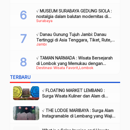
√ MUSEUM SURABAYA GEDUNG SIOLA :
nostalgia dalam balutan modernitas di
Surabaya
tengah kota pahlawan, Review & Info
√ Danau Gunung Tujuh Jambi: Danau
Tertinggi di Asia Tenggara, Tiket, Rute,
Jambi
Daya Tarik & Tips Lengkap
√ TAMAN NARMADA : Wisata Bersejarah
di Lombok yang Memukau dengan
Destinasi Wisata Favorit
Lombok
Keindahan Alam & Budaya
TERBARU
√ FLOATING MARKET LEMBANG :
Surga Wisata Kuliner dan Alam di
Bandung yang Wajib Dikunjungi, Info
& Harga Tiket
√ THE LODGE MARIBAYA : Surga Alam
Instagramable di Lembang yang Wajib
Dikunjungi!, Info & Harga Tiket