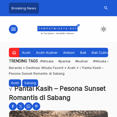
search
Breaking News
menu
light_mode
home
Aceh
Aceh-Kuliner
Ambon
Bali
Bali Culinary
TRENDING TAGS
#Wisata
#pantai
#kuliner
#Wisata dan S
Beranda
»
Destinasi Wisata Favorit
»
Aceh
»
√ Pantai Kasih –
Pesona Sunset Romantis di Sabang
Aceh
Sabang
√ Pantai Kasih – Pesona Sunset
Romantis di Sabang