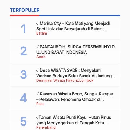
TERPOPULER
√ Marina City – Kota Mati yang Menjadi
Spot Unik dan Bersejarah di Batam,
Batam
Review & Info
√ PANTAI IBOIH, SURGA TERSEMBUNYI DI
UJUNG BARAT INDONESIA
Aceh
√ Desa WISATA SADE : Menyelami
Warisan Budaya Suku Sasak di Jantung
Destinasi Wisata Favorit
Lombok
Lombok
√ Kawasan Wisata Bono, Sungai Kampar
– Pelalawan: Fenomena Ombak di
Riau
Tengah Sungai yang Mendunia, Review
& Info
√Taman Wisata Punti Kayu: Hutan Pinus
yang Menyegarkan di Tengah Kota
Palembang
Palembang