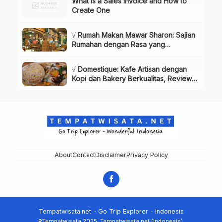
What is a Sales Invoice and How to
Create One
√ Rumah Makan Mawar Sharon: Sajian
Rumahan dengan Rasa yang
Menggugah Selera, Review & Info
Lengkap
√ Domestique: Kafe Artisan dengan
Kopi dan Bakery Berkualitas, Review
& Info Lengkap
About
Contact
Disclaimer
Privacy Policy
Tempatwisata.net - Go Trip Explorer - Indonesia
®Tempatwisata 2025. Tempatwisata.net (Indonesia).