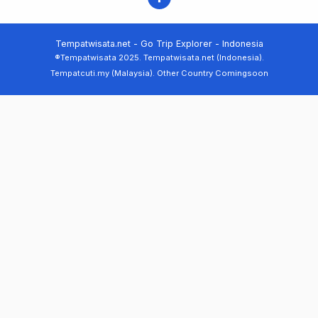
Tempatwisata.net - Go Trip Explorer - Indonesia
®Tempatwisata 2025. Tempatwisata.net (Indonesia).
Tempatcuti.my (Malaysia). Other Country Comingsoon