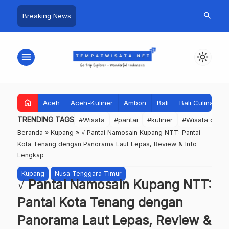
search
Breaking News
menu
light_mode
home
Aceh
Aceh-Kuliner
Ambon
Bali
Bali Culinary
TRENDING TAGS
#Wisata
#pantai
#kuliner
#Wisata dan S
Beranda
»
Kupang
»
√ Pantai Namosain Kupang NTT: Pantai
Kota Tenang dengan Panorama Laut Lepas, Review & Info
Lengkap
Kupang
Nusa Tenggara Timur
√ Pantai Namosain Kupang NTT:
Pantai Kota Tenang dengan
Panorama Laut Lepas, Review &