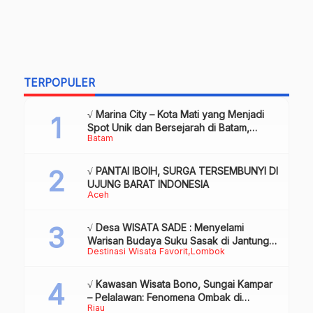
TERPOPULER
√ Marina City – Kota Mati yang Menjadi
Spot Unik dan Bersejarah di Batam,
Batam
Review & Info
√ PANTAI IBOIH, SURGA TERSEMBUNYI DI
UJUNG BARAT INDONESIA
Aceh
√ Desa WISATA SADE : Menyelami
Warisan Budaya Suku Sasak di Jantung
Destinasi Wisata Favorit
Lombok
Lombok
√ Kawasan Wisata Bono, Sungai Kampar
– Pelalawan: Fenomena Ombak di
Riau
Tengah Sungai yang Mendunia, Review