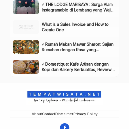
& Harga Tiket
√ THE LODGE MARIBAYA : Surga Alam
Instagramable di Lembang yang Wajib
Dikunjungi!, Info & Harga Tiket
What is a Sales Invoice and How to
Create One
√ Rumah Makan Mawar Sharon: Sajian
Rumahan dengan Rasa yang
Menggugah Selera, Review & Info
Lengkap
√ Domestique: Kafe Artisan dengan
Kopi dan Bakery Berkualitas, Review
& Info Lengkap
About
Contact
Disclaimer
Privacy Policy