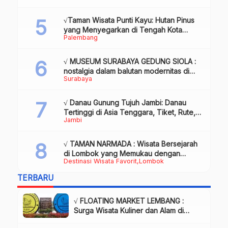
& Info
√Taman Wisata Punti Kayu: Hutan Pinus
yang Menyegarkan di Tengah Kota
Palembang
Palembang
√ MUSEUM SURABAYA GEDUNG SIOLA :
nostalgia dalam balutan modernitas di
Surabaya
tengah kota pahlawan, Review & Info
√ Danau Gunung Tujuh Jambi: Danau
Tertinggi di Asia Tenggara, Tiket, Rute,
Jambi
Daya Tarik & Tips Lengkap
√ TAMAN NARMADA : Wisata Bersejarah
di Lombok yang Memukau dengan
Destinasi Wisata Favorit
Lombok
Keindahan Alam & Budaya
TERBARU
√ FLOATING MARKET LEMBANG :
Surga Wisata Kuliner dan Alam di
Bandung yang Wajib Dikunjungi, Info