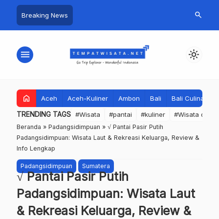
search
Breaking News
menu
light_mode
home
Aceh
Aceh-Kuliner
Ambon
Bali
Bali Culinary
TRENDING TAGS
#Wisata
#pantai
#kuliner
#Wisata dan S
Beranda
»
Padangsidimpuan
»
√ Pantai Pasir Putih
Padangsidimpuan: Wisata Laut & Rekreasi Keluarga, Review &
Info Lengkap
Padangsidimpuan
Sumatera
√ Pantai Pasir Putih
Padangsidimpuan: Wisata Laut
& Rekreasi Keluarga, Review &