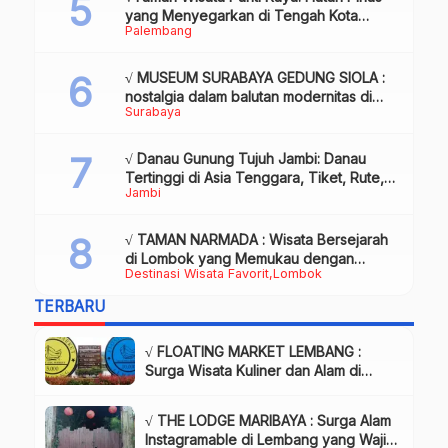
yang Menyegarkan di Tengah Kota
Palembang
Palembang
√ MUSEUM SURABAYA GEDUNG SIOLA :
nostalgia dalam balutan modernitas di
Surabaya
tengah kota pahlawan, Review & Info
√ Danau Gunung Tujuh Jambi: Danau
Tertinggi di Asia Tenggara, Tiket, Rute,
Jambi
Daya Tarik & Tips Lengkap
√ TAMAN NARMADA : Wisata Bersejarah
di Lombok yang Memukau dengan
Destinasi Wisata Favorit
Lombok
Keindahan Alam & Budaya
TERBARU
√ FLOATING MARKET LEMBANG :
Surga Wisata Kuliner dan Alam di
Bandung yang Wajib Dikunjungi, Info
& Harga Tiket
√ THE LODGE MARIBAYA : Surga Alam
Instagramable di Lembang yang Wajib