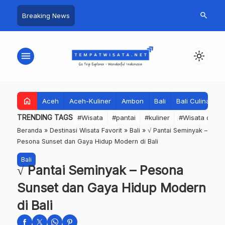
search
Breaking News
menu
light_mode
home
Aceh
Aceh-Kuliner
Ambon
Bali
Bali Culinary
TRENDING TAGS
#Wisata
#pantai
#kuliner
#Wisata dan S
Beranda
»
Destinasi Wisata Favorit
»
Bali
»
√ Pantai Seminyak –
Pesona Sunset dan Gaya Hidup Modern di Bali
Bali
√ Pantai Seminyak – Pesona
Sunset dan Gaya Hidup Modern
di Bali