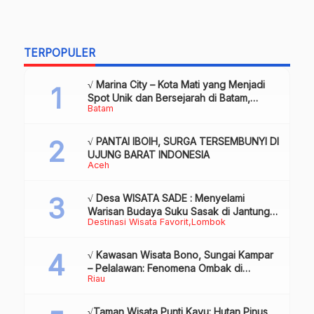
TERPOPULER
√ Marina City – Kota Mati yang Menjadi
Spot Unik dan Bersejarah di Batam,
Batam
Review & Info
√ PANTAI IBOIH, SURGA TERSEMBUNYI DI
UJUNG BARAT INDONESIA
Aceh
√ Desa WISATA SADE : Menyelami
Warisan Budaya Suku Sasak di Jantung
Destinasi Wisata Favorit
Lombok
Lombok
√ Kawasan Wisata Bono, Sungai Kampar
– Pelalawan: Fenomena Ombak di
Riau
Tengah Sungai yang Mendunia, Review
& Info
√Taman Wisata Punti Kayu: Hutan Pinus