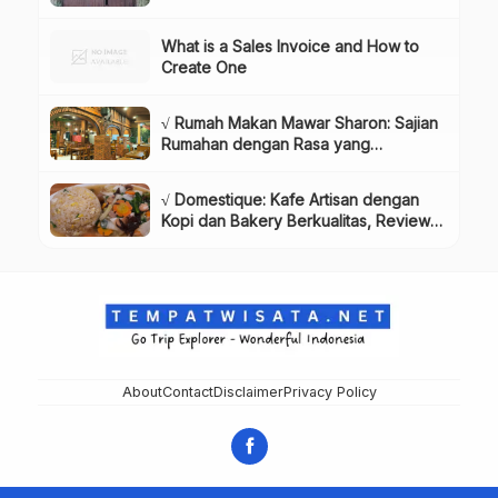
Dikunjungi!, Info & Harga Tiket
What is a Sales Invoice and How to
Create One
√ Rumah Makan Mawar Sharon: Sajian
Rumahan dengan Rasa yang
Menggugah Selera, Review & Info
Lengkap
√ Domestique: Kafe Artisan dengan
Kopi dan Bakery Berkualitas, Review
& Info Lengkap
About
Contact
Disclaimer
Privacy Policy