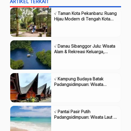
ARTIKEL TERKAIT
√ Taman Kota Pekanbaru: Ruang
Hijau Modern di Tengah Kota
Bertuah, Review & Info Lengkap
√ Danau Sibanggor Julu: Wisata
Alam & Rekreasi Keluarga,
Review & Info Lengkap
√ Kampung Budaya Batak
Padangsidimpuan: Wisata
Budaya & Tradisi, Review & Info
Lengkap
√ Pantai Pasir Putih
Padangsidimpuan: Wisata Laut &
Rekreasi Keluarga, Review &
Info Lengkap