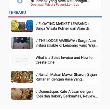
di Lombok yang Memukau dengan
Destinasi Wisata Favorit
Lombok
Keindahan Alam & Budaya
TERBARU
√ FLOATING MARKET LEMBANG :
Surga Wisata Kuliner dan Alam di
Bandung yang Wajib Dikunjungi, Info
& Harga Tiket
√ THE LODGE MARIBAYA : Surga Alam
Instagramable di Lembang yang Wajib
Dikunjungi!, Info & Harga Tiket
What is a Sales Invoice and How to
Create One
√ Rumah Makan Mawar Sharon: Sajian
Rumahan dengan Rasa yang
Menggugah Selera, Review & Info
Lengkap
√ Domestique: Kafe Artisan dengan
Kopi dan Bakery Berkualitas, Review
& Info Lengkap