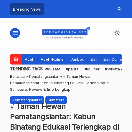
search
Breaking News
menu
light_mode
home
Aceh
Aceh-Kuliner
Ambon
Bali
Bali Culinary
TRENDING TAGS
#Wisata
#pantai
#kuliner
#Wisata dan S
Beranda
»
Pematangsiantar
»
√ Taman Hewan
Pematangsiantar: Kebun Binatang Edukasi Terlengkap di
Sumatera, Review & Info Lengkap
Pematangsiantar
Sumatera
√ Taman Hewan
Pematangsiantar: Kebun
Binatang Edukasi Terlengkap di