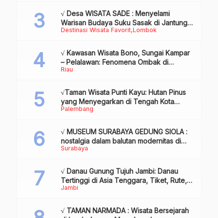
√ Desa WISATA SADE : Menyelami
Warisan Budaya Suku Sasak di Jantung
Destinasi Wisata Favorit
Lombok
Lombok
√ Kawasan Wisata Bono, Sungai Kampar
– Pelalawan: Fenomena Ombak di
Riau
Tengah Sungai yang Mendunia, Review
& Info
√Taman Wisata Punti Kayu: Hutan Pinus
yang Menyegarkan di Tengah Kota
Palembang
Palembang
√ MUSEUM SURABAYA GEDUNG SIOLA :
nostalgia dalam balutan modernitas di
Surabaya
tengah kota pahlawan, Review & Info
√ Danau Gunung Tujuh Jambi: Danau
Tertinggi di Asia Tenggara, Tiket, Rute,
Jambi
Daya Tarik & Tips Lengkap
√ TAMAN NARMADA : Wisata Bersejarah