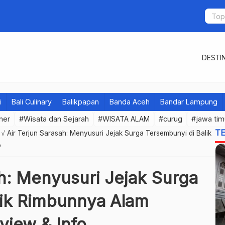
DESTIN
i
Bali Culinary
Balikpapan
Banda Aceh
Bandar Lampung
iner
#Wisata dan Sejarah
#WISATA ALAM
#curug
#jawa tim
T
»
√ Air Terjun Sarasah: Menyusuri Jejak Surga Tersembunyi di Balik
o
ah: Menyusuri Jejak Surga
lik Rimbunnya Alam
view & Info