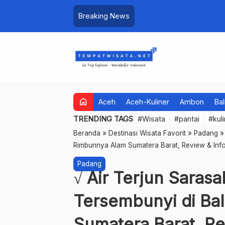
Breaking News
home
Aceh
Aceh-Kuliner
Ambon
Bal
TRENDING TAGS
#Wisata
#pantai
#kul
Beranda
»
Destinasi Wisata Favorit
»
Padang
Rimbunnya Alam Sumatera Barat, Review & Inf
Padang
√ Air Terjun Saras
Tersembunyi di Ba
Sumatera Barat, Re