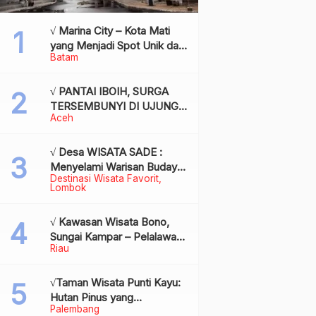
√ Marina City – Kota Mati
yang Menjadi Spot Unik dan
Batam
Bersejarah di Batam,
Review & Info
√ PANTAI IBOIH, SURGA
TERSEMBUNYI DI UJUNG
Aceh
BARAT INDONESIA
√ Desa WISATA SADE :
Menyelami Warisan Budaya
Destinasi Wisata Favorit
Suku Sasak di Jantung
Lombok
Lombok
√ Kawasan Wisata Bono,
Sungai Kampar – Pelalawan:
Riau
Fenomena Ombak di
Tengah Sungai yang
Mendunia, Review & Info
√Taman Wisata Punti Kayu:
Hutan Pinus yang
Palembang
Menyegarkan di Tengah