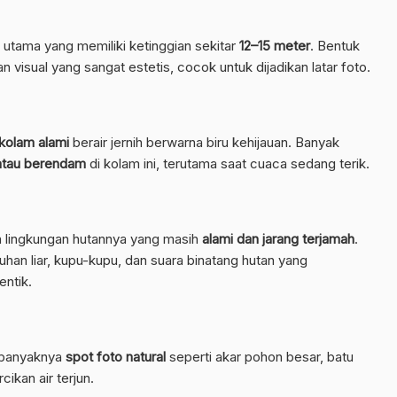
n utama yang memiliki ketinggian sekitar
12–15 meter
. Bentuk
an visual yang sangat estetis, cocok untuk dijadikan latar foto.
kolam alami
berair jernih berwarna biru kehijauan. Banyak
atau berendam
di kolam ini, terutama saat cuaca sedang terik.
lah lingkungan hutannya yang masih
alami dan jarang terjamah
.
an liar, kupu-kupu, dan suara binatang hutan yang
ntik.
n banyaknya
spot foto natural
seperti akar pohon besar, batu
cikan air terjun.