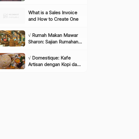
Instagramable di
Lembang yang Wajib
What is a Sales Invoice
Dikunjungi!, Info & Harga
and How to Create One
Tiket
√ Rumah Makan Mawar
Sharon: Sajian Rumahan
dengan Rasa yang
Menggugah Selera,
√ Domestique: Kafe
Review & Info Lengkap
Artisan dengan Kopi dan
Bakery Berkualitas,
Review & Info Lengkap