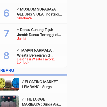
Kota Palembang
√ MUSEUM SURABAYA
GEDUNG SIOLA : nostalgia
Surabaya
dalam balutan modernitas di
tengah kota pahlawan,
Review & Info
√ Danau Gunung Tujuh
Jambi: Danau Tertinggi di
Jambi
Asia Tenggara, Tiket, Rute,
Daya Tarik & Tips Lengkap
√ TAMAN NARMADA :
Wisata Bersejarah di
Destinasi Wisata Favorit
Lombok yang Memukau
Lombok
dengan Keindahan Alam &
ERBARU
Budaya
√ FLOATING MARKET
LEMBANG : Surga
Wisata Kuliner dan Alam
di Bandung yang Wajib
√ THE LODGE
Dikunjungi, Info & Harga
MARIBAYA : Surga Alam
Tiket