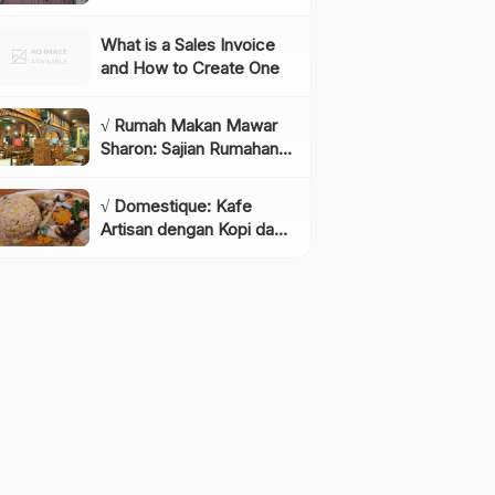
Instagramable di
Lembang yang Wajib
What is a Sales Invoice
Dikunjungi!, Info & Harga
and How to Create One
Tiket
√ Rumah Makan Mawar
Sharon: Sajian Rumahan
dengan Rasa yang
Menggugah Selera,
√ Domestique: Kafe
Review & Info Lengkap
Artisan dengan Kopi dan
Bakery Berkualitas,
Review & Info Lengkap