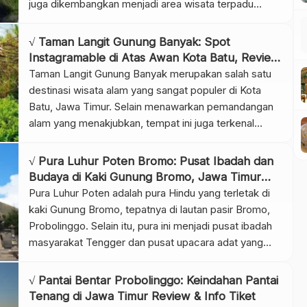
juga dikembangkan menjadi area wisata terpadu
dengan spot foto, taman bunga, dan penginapan unik
berbentuk dome atau apache camp. Tidak hanya itu,
√ Taman Langit Gunung Banyak: Spot
udara sejuk khas pegunungan dan suasana hutan
Instagramable di Atas Awan Kota Batu, Review
pinus yang asri […]
& Info Tiket.
Taman Langit Gunung Banyak merupakan salah satu
destinasi wisata alam yang sangat populer di Kota
Batu, Jawa Timur. Selain menawarkan pemandangan
alam yang menakjubkan, tempat ini juga terkenal
dengan berbagai spot foto estetik yang seolah
membawa pengunjung berada di atas awan. Tidak
√ Pura Luhur Poten Bromo: Pusat Ibadah dan
hanya itu, lokasinya yang berada di dataran tinggi
Budaya di Kaki Gunung Bromo, Jawa Timur
membuat udara di kawasan ini […]
Review & Info Tiket Facebook Twitter
Pura Luhur Poten adalah pura Hindu yang terletak di
Whatsapp Pinterest
kaki Gunung Bromo, tepatnya di lautan pasir Bromo,
Probolinggo. Selain itu, pura ini menjadi pusat ibadah
masyarakat Tengger dan pusat upacara adat yang
masih lestari hingga kini. Tempat ini menawarkan
kombinasi unik antara spiritualitas, budaya, dan
√ Pantai Bentar Probolinggo: Keindahan Pantai
keindahan alam pegunungan. Tidak hanya itu,
Tenang di Jawa Timur Review & Info Tiket