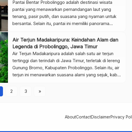
pengunjung dapat menikmati pemandangan […]
Pantai Bentar Probolinggo adalah destinasi wisata
pantai yang menawarkan pemandangan laut yang
tenang, pasir putih, dan suasana yang nyaman untuk
bersantai. Selain itu, pantai ini memiliki panorama
matahari terbenam yang indah, menjadikannya lokasi
favorit bagi wisatawan yang ingin menikmati liburan
Air Terjun Madakaripura: Keindahan Alam dan
santai. Tidak hanya itu, Pantai Bentar juga cocok untuk
Legenda di Probolinggo, Jawa Timur
aktivitas keluarga seperti piknik, bermain pasir, […]
Air Terjun Madakaripura adalah salah satu air terjun
tertinggi dan terindah di Jawa Timur, terletak di lereng
Gunung Bromo, Kabupaten Probolinggo. Selain itu, air
terjun ini menawarkan suasana alami yang sejuk, kabut
tipis yang menambah kesan mistis, serta
pemandangan tebing tinggi yang menjulang. Tidak
2
3
»
hanya itu, Madakaripura juga terkenal dengan aliran air
yang deras, membentuk […]
About
Contact
Disclaimer
Privacy Pol