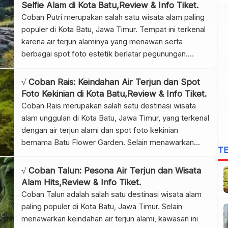
bersantai, atau sekadar menikmati udara pagi.
Selfie Alam di Kota Batu,Review & Info Tiket.
Menariknya, meskipun berada di tengah […]
Coban Putri merupakan salah satu wisata alam paling
populer di Kota Batu, Jawa Timur. Tempat ini terkenal
karena air terjun alaminya yang menawan serta
berbagai spot foto estetik berlatar pegunungan.
Terletak tidak jauh dari kawasan Gunung Banyak,
Coban Putri menawarkan suasana tenang, udara
√ Coban Rais: Keindahan Air Terjun dan Spot
sejuk, dan panorama hijau yang menenangkan. Selain
Foto Kekinian di Kota Batu,Review & Info Tiket.
itu, keindahan alamnya berpadu dengan […]
Coban Rais merupakan salah satu destinasi wisata
alam unggulan di Kota Batu, Jawa Timur, yang terkenal
dengan air terjun alami dan spot foto kekinian
bernama Batu Flower Garden. Selain menawarkan
T
keindahan alam pegunungan, kawasan ini juga menjadi
tempat favorit bagi wisatawan yang gemar
√ Coban Talun: Pesona Air Terjun dan Wisata
berpetualang dan berfoto. Tidak hanya itu, suasana
Alam Hits,Review & Info Tiket.
sejuk khas pegunungan dan panorama […]
Coban Talun adalah salah satu destinasi wisata alam
paling populer di Kota Batu, Jawa Timur. Selain
menawarkan keindahan air terjun alami, kawasan ini