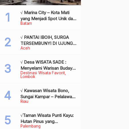
√ Marina City – Kota Mati
yang Menjadi Spot Unik dan
Batam
Bersejarah di Batam,
Review & Info
√ PANTAI IBOIH, SURGA
TERSEMBUNYI DI UJUNG
Aceh
BARAT INDONESIA
√ Desa WISATA SADE :
Menyelami Warisan Budaya
Destinasi Wisata Favorit
Suku Sasak di Jantung
Lombok
Lombok
√ Kawasan Wisata Bono,
Sungai Kampar – Pelalawan:
Riau
Fenomena Ombak di
Tengah Sungai yang
Mendunia, Review & Info
√Taman Wisata Punti Kayu:
Hutan Pinus yang
Palembang
Menyegarkan di Tengah