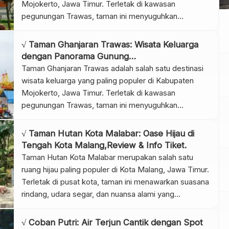
Mojokerto, Jawa Timur. Terletak di kawasan
pegunungan Trawas, taman ini menyuguhkan
kombinasi sempurna antara keindahan alam, udara
segar, dan berbagai wahana rekreasi yang
√ Taman Ghanjaran Trawas: Wisata Keluarga
menyenangkan. Selain itu, pengunjung juga akan
dengan Panorama Gunung
disambut oleh panorama Gunung Penanggungan dan
Penanggungan,Review & Info Tiket
Taman Ghanjaran Trawas adalah salah satu destinasi
Gunung Welirang yang tampak megah di […]
wisata keluarga yang paling populer di Kabupaten
Mojokerto, Jawa Timur. Terletak di kawasan
pegunungan Trawas, taman ini menyuguhkan
kombinasi sempurna antara keindahan alam, udara
segar, dan berbagai wahana rekreasi yang
√ Taman Hutan Kota Malabar: Oase Hijau di
menyenangkan. Selain itu, pengunjung juga akan
Tengah Kota Malang,Review & Info Tiket.
disambut oleh panorama Gunung Penanggungan dan
Taman Hutan Kota Malabar merupakan salah satu
Gunung Welirang yang tampak megah di […]
ruang hijau paling populer di Kota Malang, Jawa Timur.
Terletak di pusat kota, taman ini menawarkan suasana
rindang, udara segar, dan nuansa alami yang
menenangkan. Selain itu, taman ini juga menjadi
tempat favorit bagi warga untuk berolahraga,
√ Coban Putri: Air Terjun Cantik dengan Spot