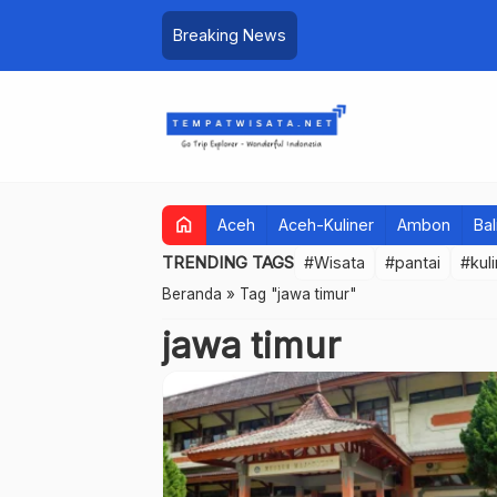
Breaking News
home
Aceh
Aceh-Kuliner
Ambon
Bal
TRENDING TAGS
#Wisata
#pantai
#kul
Beranda
»
Tag "jawa timur"
jawa timur