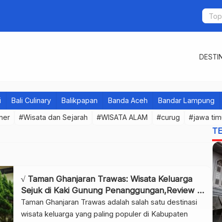
DESTIN
i
Bali Culinary
Balikpapan
Banda Aceh
Bandar Lampung
iner
#Wisata dan Sejarah
#WISATA ALAM
#curug
#jawa tim
T
√ Taman Ghanjaran Trawas: Wisata Keluarga
Sejuk di Kaki Gunung Penanggungan,Review &
Info Tiket
Taman Ghanjaran Trawas adalah salah satu destinasi
wisata keluarga yang paling populer di Kabupaten