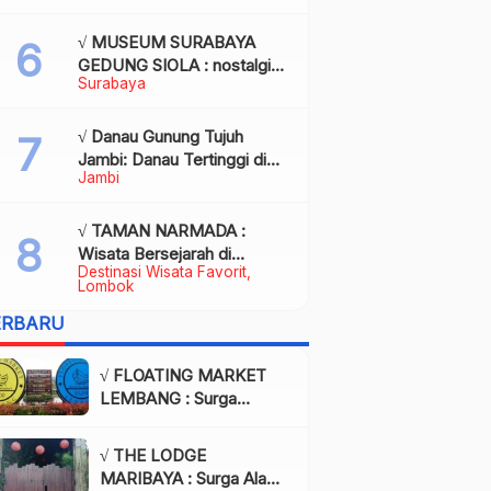
Kota Palembang
√ MUSEUM SURABAYA
GEDUNG SIOLA : nostalgia
Surabaya
dalam balutan modernitas di
tengah kota pahlawan,
Review & Info
√ Danau Gunung Tujuh
Jambi: Danau Tertinggi di
Jambi
Asia Tenggara, Tiket, Rute,
Daya Tarik & Tips Lengkap
√ TAMAN NARMADA :
Wisata Bersejarah di
Destinasi Wisata Favorit
Lombok yang Memukau
Lombok
dengan Keindahan Alam &
ERBARU
Budaya
√ FLOATING MARKET
LEMBANG : Surga
Wisata Kuliner dan Alam
di Bandung yang Wajib
√ THE LODGE
Dikunjungi, Info & Harga
MARIBAYA : Surga Alam
Tiket