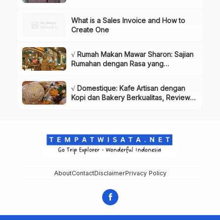
Dikunjungi!, Info & Harga Tiket
What is a Sales Invoice and How to
Create One
√ Rumah Makan Mawar Sharon: Sajian
Rumahan dengan Rasa yang
Menggugah Selera, Review & Info
Lengkap
√ Domestique: Kafe Artisan dengan
Kopi dan Bakery Berkualitas, Review
& Info Lengkap
About
Contact
Disclaimer
Privacy Policy