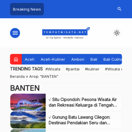
search
Breaking News
menu
light_mode
home
Aceh
Aceh-Kuliner
Ambon
Bali
Bali Culinary
TRENDING TAGS
#Wisata
#pantai
#kuliner
#Wisata dan S
Beranda
»
Arsip "BANTEN"
BANTEN
√ Situ Cipondoh: Pesona Wisata Air
dan Rekreasi Keluarga di Tengah
Kota Tangerang,Review & Info
Tiket
√ Gunung Batu Lawang Cilegon:
Destinasi Pendakian Seru dan
Fotogenik,Review & Info Tiket