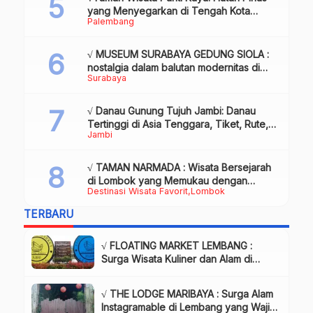
yang Menyegarkan di Tengah Kota
Palembang
Palembang
√ MUSEUM SURABAYA GEDUNG SIOLA :
nostalgia dalam balutan modernitas di
Surabaya
tengah kota pahlawan, Review & Info
√ Danau Gunung Tujuh Jambi: Danau
Tertinggi di Asia Tenggara, Tiket, Rute,
Jambi
Daya Tarik & Tips Lengkap
√ TAMAN NARMADA : Wisata Bersejarah
di Lombok yang Memukau dengan
Destinasi Wisata Favorit
Lombok
Keindahan Alam & Budaya
TERBARU
√ FLOATING MARKET LEMBANG :
Surga Wisata Kuliner dan Alam di
Bandung yang Wajib Dikunjungi, Info
& Harga Tiket
√ THE LODGE MARIBAYA : Surga Alam
Instagramable di Lembang yang Wajib