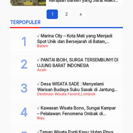
Kerajaan Banten yang Sarat Makna
Sejarah,Review & Info Tiket
1
2
»
TERPOPULER
√ Marina City – Kota Mati yang Menjadi
Spot Unik dan Bersejarah di Batam,
Batam
Review & Info
√ PANTAI IBOIH, SURGA TERSEMBUNYI DI
UJUNG BARAT INDONESIA
Aceh
√ Desa WISATA SADE : Menyelami
Warisan Budaya Suku Sasak di Jantung
Destinasi Wisata Favorit
Lombok
Lombok
√ Kawasan Wisata Bono, Sungai Kampar
– Pelalawan: Fenomena Ombak di
Riau
Tengah Sungai yang Mendunia, Review
& Info
√Taman Wisata Punti Kayu: Hutan Pinus