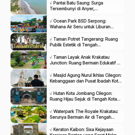
√ Pantai Batu Saung: Surga
Tersembunyi di Anyer,
Banten,Review & Info Tiket
√ Ocean Park BSD Serpong:
Wahana Air Seru untuk Liburan
Keluarga,Review & Info Tiket
√ Taman Potret Tangerang: Ruang
Publik Estetik di Tengah
Kota,Review & Info Tiket
√ Taman Layak Anak Krakatau
Junction: Ruang Bermain Edukatif di
Jantung Kota Cilegon,Review & Info
Tiket
√ Masjid Agung Nurul Ikhlas Cilegon:
Kebanggaan dan Pusat Ibadah Kota
Baja,Review & Info Tiket
√ Hutan Kota Jombang Cilegon:
Ruang Hijau Sejuk di Tengah Kota
Baja Deskripsi,Review & Info Tiket
√ Waterpark The Royale Krakatau:
Serunya Bermain Air di Tengah
Suasana Alam Cilegon,Review &
Info Tiket
√ Keraton Kaibon: Sisa Kejayaan