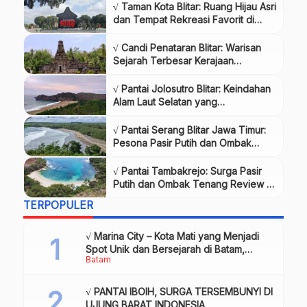
√ Taman Kota Blitar: Ruang Hijau Asri
dan Tempat Rekreasi Favorit di
Tengah Kota Review & Info Tiket
√ Candi Penataran Blitar: Warisan
Sejarah Terbesar Kerajaan
Majapahit di Jawa Timur Review &
Info Tiket
√ Pantai Jolosutro Blitar: Keindahan
Alam Laut Selatan yang
Menenangkan Review & Info Tiket
√ Pantai Serang Blitar Jawa Timur:
Pesona Pasir Putih dan Ombak
Tenang Review & Info Tiket
√ Pantai Tambakrejo: Surga Pasir
Putih dan Ombak Tenang Review &
Info Tiket
TERPOPULER
√ Marina City – Kota Mati yang Menjadi
Spot Unik dan Bersejarah di Batam,
Batam
Review & Info
√ PANTAI IBOIH, SURGA TERSEMBUNYI DI
UJUNG BARAT INDONESIA