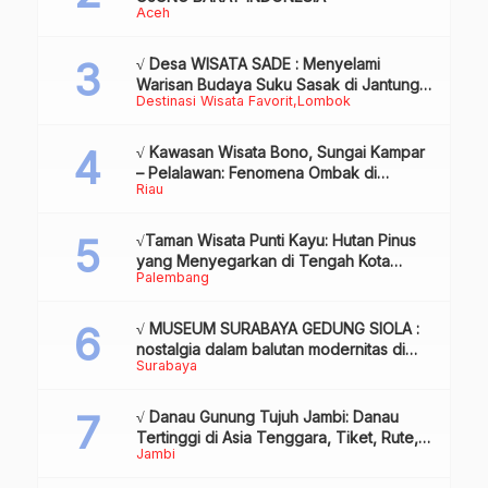
Aceh
√ Desa WISATA SADE : Menyelami
Warisan Budaya Suku Sasak di Jantung
Destinasi Wisata Favorit
Lombok
Lombok
√ Kawasan Wisata Bono, Sungai Kampar
– Pelalawan: Fenomena Ombak di
Riau
Tengah Sungai yang Mendunia, Review
& Info
√Taman Wisata Punti Kayu: Hutan Pinus
yang Menyegarkan di Tengah Kota
Palembang
Palembang
√ MUSEUM SURABAYA GEDUNG SIOLA :
nostalgia dalam balutan modernitas di
Surabaya
tengah kota pahlawan, Review & Info
√ Danau Gunung Tujuh Jambi: Danau
Tertinggi di Asia Tenggara, Tiket, Rute,
Jambi
Daya Tarik & Tips Lengkap