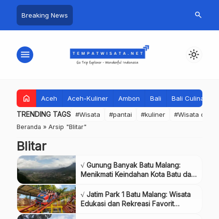
search
Breaking News
menu
light_mode
home
Aceh
Aceh-Kuliner
Ambon
Bali
Bali Culinary
TRENDING TAGS
#Wisata
#pantai
#kuliner
#Wisata dan S
Beranda
»
Arsip "Blitar"
Blitar
√ Gunung Banyak Batu Malang:
Menikmati Keindahan Kota Batu dari
Ketinggian Review & Info Tiket
√ Jatim Park 1 Batu Malang: Wisata
Edukasi dan Rekreasi Favorit
Review & Info Tiket