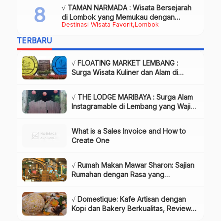
√ TAMAN NARMADA : Wisata Bersejarah
di Lombok yang Memukau dengan
Destinasi Wisata Favorit
Lombok
Keindahan Alam & Budaya
TERBARU
√ FLOATING MARKET LEMBANG :
Surga Wisata Kuliner dan Alam di
Bandung yang Wajib Dikunjungi, Info
& Harga Tiket
√ THE LODGE MARIBAYA : Surga Alam
Instagramable di Lembang yang Wajib
Dikunjungi!, Info & Harga Tiket
What is a Sales Invoice and How to
Create One
√ Rumah Makan Mawar Sharon: Sajian
Rumahan dengan Rasa yang
Menggugah Selera, Review & Info
Lengkap
√ Domestique: Kafe Artisan dengan
Kopi dan Bakery Berkualitas, Review
& Info Lengkap