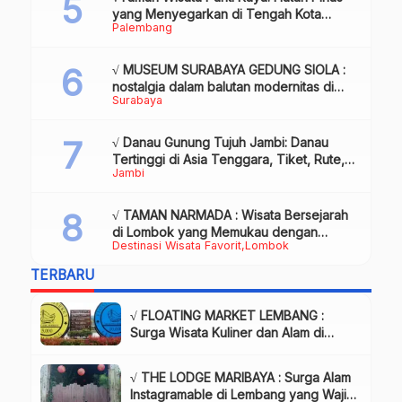
yang Menyegarkan di Tengah Kota
Palembang
Palembang
√ MUSEUM SURABAYA GEDUNG SIOLA :
nostalgia dalam balutan modernitas di
Surabaya
tengah kota pahlawan, Review & Info
√ Danau Gunung Tujuh Jambi: Danau
Tertinggi di Asia Tenggara, Tiket, Rute,
Jambi
Daya Tarik & Tips Lengkap
√ TAMAN NARMADA : Wisata Bersejarah
di Lombok yang Memukau dengan
Destinasi Wisata Favorit
Lombok
Keindahan Alam & Budaya
TERBARU
√ FLOATING MARKET LEMBANG :
Surga Wisata Kuliner dan Alam di
Bandung yang Wajib Dikunjungi, Info
& Harga Tiket
√ THE LODGE MARIBAYA : Surga Alam
Instagramable di Lembang yang Wajib