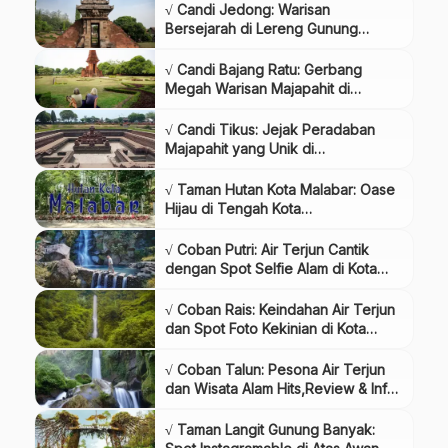
√ Candi Jedong: Warisan
Bersejarah di Lereng Gunung
Penanggungan,Review & Info Tiket.
√ Candi Bajang Ratu: Gerbang
Megah Warisan Majapahit di
Trowulan,Review & Info Tiket.
√ Candi Tikus: Jejak Peradaban
Majapahit yang Unik di
Trowulan,Review & Info Tiket.
√ Taman Hutan Kota Malabar: Oase
Hijau di Tengah Kota
Malang,Review & Info Tiket.
√ Coban Putri: Air Terjun Cantik
dengan Spot Selfie Alam di Kota
Batu,Review & Info Tiket.
√ Coban Rais: Keindahan Air Terjun
dan Spot Foto Kekinian di Kota
Batu,Review & Info Tiket.
√ Coban Talun: Pesona Air Terjun
dan Wisata Alam Hits,Review & Info
Tiket.
√ Taman Langit Gunung Banyak: