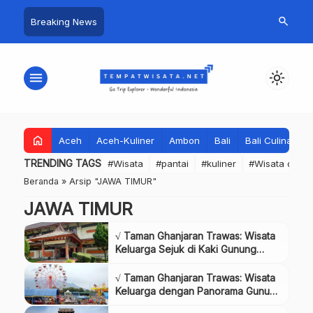
search
Breaking News
menu
light_mode
home
Aceh
Aceh-Kuliner
Ambon
Bali
Bali Culinary
TRENDING TAGS
#Wisata
#pantai
#kuliner
#Wisata dan S
Beranda
»
Arsip "JAWA TIMUR"
JAWA TIMUR
√ Taman Ghanjaran Trawas: Wisata
Keluarga Sejuk di Kaki Gunung
Penanggungan,Review & Info Tiket
√ Taman Ghanjaran Trawas: Wisata
Keluarga dengan Panorama Gunung
Penanggungan,Review & Info Tiket