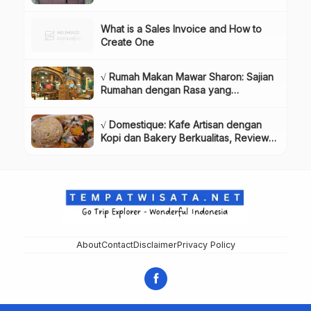
Dikunjungi!, Info & Harga Tiket
What is a Sales Invoice and How to
Create One
√ Rumah Makan Mawar Sharon: Sajian
Rumahan dengan Rasa yang
Menggugah Selera, Review & Info
Lengkap
√ Domestique: Kafe Artisan dengan
Kopi dan Bakery Berkualitas, Review
& Info Lengkap
About
Contact
Disclaimer
Privacy Policy