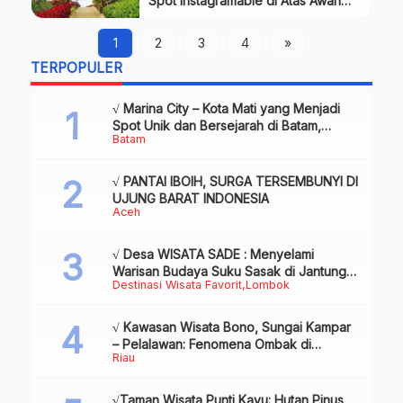
Spot Instagramable di Atas Awan
Kota Batu, Review & Info Tiket.
1
2
3
4
»
TERPOPULER
√ Marina City – Kota Mati yang Menjadi
Spot Unik dan Bersejarah di Batam,
Batam
Review & Info
√ PANTAI IBOIH, SURGA TERSEMBUNYI DI
UJUNG BARAT INDONESIA
Aceh
√ Desa WISATA SADE : Menyelami
Warisan Budaya Suku Sasak di Jantung
Destinasi Wisata Favorit
Lombok
Lombok
√ Kawasan Wisata Bono, Sungai Kampar
– Pelalawan: Fenomena Ombak di
Riau
Tengah Sungai yang Mendunia, Review
& Info
√Taman Wisata Punti Kayu: Hutan Pinus