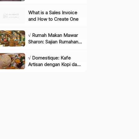
Instagramable di
Lembang yang Wajib
What is a Sales Invoice
Dikunjungi!, Info & Harga
and How to Create One
Tiket
√ Rumah Makan Mawar
Sharon: Sajian Rumahan
dengan Rasa yang
Menggugah Selera,
√ Domestique: Kafe
Review & Info Lengkap
Artisan dengan Kopi dan
Bakery Berkualitas,
Review & Info Lengkap