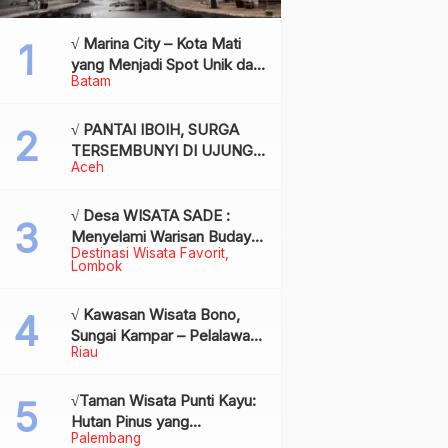
√ Marina City – Kota Mati
yang Menjadi Spot Unik dan
Batam
Bersejarah di Batam,
Review & Info
√ PANTAI IBOIH, SURGA
TERSEMBUNYI DI UJUNG
Aceh
BARAT INDONESIA
√ Desa WISATA SADE :
Menyelami Warisan Budaya
Destinasi Wisata Favorit
Suku Sasak di Jantung
Lombok
Lombok
√ Kawasan Wisata Bono,
Sungai Kampar – Pelalawan:
Riau
Fenomena Ombak di
Tengah Sungai yang
Mendunia, Review & Info
√Taman Wisata Punti Kayu:
Hutan Pinus yang
Palembang
Menyegarkan di Tengah