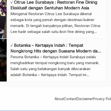
pertama kali melangkah masuk. Berlokasi di kawasan
√ Citrus Lee Surabaya : Restoran Fine Dining
strategis, Domicile menjadi destinasi favorit bagi
Eksklusif dengan Sentuhan Modern Asia
mereka yang ingin merasakan pengalaman bersantap
Mengenal Restoran Citrus Lee Surabaya dikenal
istimewa. […]
sebagai kota yang penuh dengan destinasi kuliner
menarik. Di tengah banyaknya pilihan, Restoran Citrus
Lee hadir sebagai salah satu ikon fine dining yang
menghadirkan pengalaman kuliner kelas dunia.
Restoran ini dirancang untuk mereka yang mencari
√ Botanika – Kertajaya Indah : Tempat
sensasi berbeda, baik dalam suasana maupun cita
Nongkrong Hits dengan Suasana Modern dan
rasa. Citrus Lee bukan sekadar tempat makan, […]
Alami di Surabaya
Pesona Botanika – Kertajaya Indah Surabaya selalu
menghadirkan tempat nongkrong baru yang menarik.
Salah satu yang belakangan banyak dibicarakan
adalah Botanika – Kertajaya Indah. Tempat ini
memadukan konsep modern dengan sentuhan alami,
sehingga memberikan pengalaman yang berbeda
dibanding kafe atau restoran pada umumnya. Dengan
dekorasi bernuansa tropis, pencahayaan hangat, serta
About
Contact
Disclaimer
Privacy Pol
desain interior yang Instagramable, Botanika […]