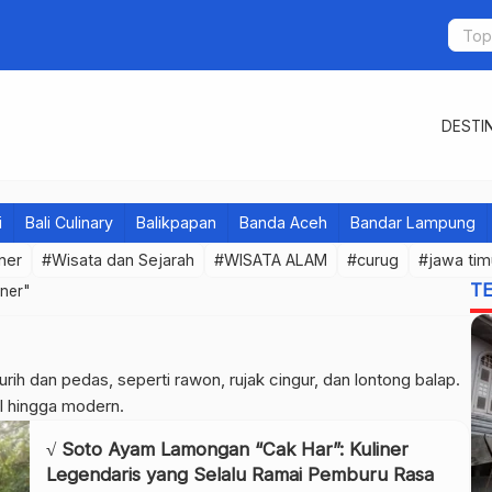
DESTIN
i
Bali Culinary
Balikpapan
Banda Aceh
Bandar Lampung
iner
#Wisata dan Sejarah
#WISATA ALAM
#curug
#jawa tim
T
iner"
urih dan pedas, seperti rawon, rujak cingur, dan lontong balap.
al hingga modern.
√ Soto Ayam Lamongan “Cak Har”: Kuliner
Legendaris yang Selalu Ramai Pemburu Rasa