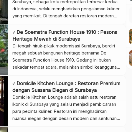
Surabaya, sebagai kota metropolitan terbesar kedua
di Indonesia, selalu menghadirkan pengalaman kuliner
yang memikat. Di tengah deretan restoran modern
dan kafe kekinian, ada satu nama yang begitu populer
di kalangan pecinta makanan laut, yaitu Layar Seafood
√ De Soematra Function House 1910 : Pesona
Manyar Kertoarjo. Restoran ini telah menjadi destinasi
Heritage Mewah di Surabaya
wajib bagi siapa pun yang […]
Di tengah hiruk-pikuk modernisasi Surabaya, berdiri
megah sebuah bangunan heritage bernama De
Soematra Function House 1910. Gedung ini bukan
sekadar tempat acara, melainkan simbol keanggunan
arsitektur kolonial Belanda yang masih terjaga hingga
kini. Bangunan yang sudah berusia lebih dari seabad
√ Domicile Kitchen Lounge : Restoran Premium
ini menghadirkan nuansa klasik dengan sentuhan
dengan Suasana Elegan di Surabaya
kemewahan, menjadikannya salah satu destinasi
Domicile Kitchen Lounge adalah salah satu restoran
istimewa untuk berbagai kegiatan […]
ikonik di Surabaya yang selalu menjadi pembicaraan
para pecinta kuliner. Restoran ini menghadirkan
nuansa elegan dengan desain modern dan sentuhan
artistik yang membuat siapa pun merasa betah sejak