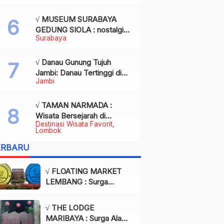
Kota Palembang
√ MUSEUM SURABAYA
GEDUNG SIOLA : nostalgia
Surabaya
dalam balutan modernitas di
tengah kota pahlawan,
Review & Info
√ Danau Gunung Tujuh
Jambi: Danau Tertinggi di
Jambi
Asia Tenggara, Tiket, Rute,
Daya Tarik & Tips Lengkap
√ TAMAN NARMADA :
Wisata Bersejarah di
Destinasi Wisata Favorit
Lombok yang Memukau
Lombok
dengan Keindahan Alam &
ERBARU
Budaya
√ FLOATING MARKET
LEMBANG : Surga
Wisata Kuliner dan Alam
di Bandung yang Wajib
√ THE LODGE
Dikunjungi, Info & Harga
MARIBAYA : Surga Alam
Tiket