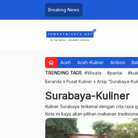
Breaking News
home
Aceh
Aceh-Kuliner
Ambon
Bal
TRENDING TAGS
#Wisata
#pantai
#kul
Beranda
»
Pusat Kuliner
»
Arsip "Surabaya-Kul
Surabaya-Kuliner
Kuliner Surabaya terkenal dengan cita rasa g
Kota ini kaya akan pilihan makanan tradision