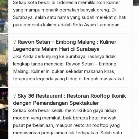
Setiap kota besar di Indonesia memiliki ikon kuliner
yang mampu menarik perhatian banyak orang. Di
Surabaya, salah satu nama yang sudah melekat di hati
para pencinta kuliner adalah Soto Ayam Lamongan
“Cak Har”. Kedai sederhana ini berhasil menjelma
menjadi destinasi kuliner wajib bagi warga lokal
√ Rawon Setan – Embong Malang : Kuliner
maupun wisatawan. Tidak hanya karena rasa sotonya
Legendaris Malam Hari di Surabaya
yang gurih dan […]
Jika Anda berkunjung ke Surabaya, rasanya tidak
lengkap tanpa mencicipi Rawon Setan – Embong
Malang. Kuliner ini bukan sekadar makanan khas,
tetapi juga legenda yang hidup di tengah masyarakat.
Berlokasi di Jalan Embong Malang, Surabaya, warung
ini selalu ramai dipadati pengunjung dari berbagai
√ Sky 36 Restaurant : Restoran Rooftop Ikonik
kalangan. Mulai dari warga lokal hingga wisatawan
dengan Pemandangan Spektakuler
mancanegara, semua rela mengantre demi […]
Setiap kota besar selalu memiliki ikon gaya hidup
modern yang memikat, baik berupa hotel mewah,
pusat perbelanjaan, maupun restoran rooftop yang
menawarkan pengalaman tak terlupakan. Salah satu