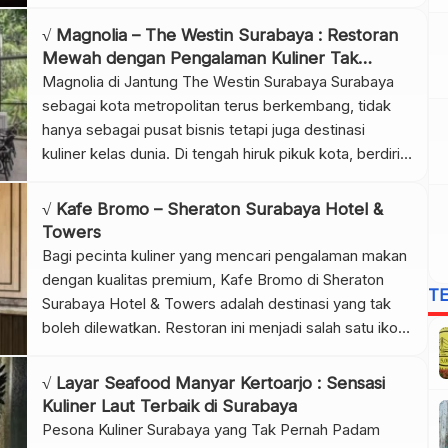
destinasi kuliner yang berhasil menarik perhatian
adalah Sky 36 Restaurant. Restoran ini berdiri megah
√ Magnolia – The Westin Surabaya : Restoran
di lantai atas gedung pencakar langit, menghadirkan
Mewah dengan Pengalaman Kuliner Tak
sensasi makan malam dengan latar panorama kota
Terlupakan
Magnolia di Jantung The Westin Surabaya Surabaya
[…]
sebagai kota metropolitan terus berkembang, tidak
hanya sebagai pusat bisnis tetapi juga destinasi
kuliner kelas dunia. Di tengah hiruk pikuk kota, berdiri
The Westin Surabaya yang dikenal sebagai hotel
bintang lima dengan fasilitas premium. Salah satu daya
√ Kafe Bromo – Sheraton Surabaya Hotel &
tarik utama hotel ini adalah Magnolia, sebuah restoran
Towers
berkonsep elegan yang […]
Bagi pecinta kuliner yang mencari pengalaman makan
dengan kualitas premium, Kafe Bromo di Sheraton
T
Surabaya Hotel & Towers adalah destinasi yang tak
boleh dilewatkan. Restoran ini menjadi salah satu ikon
kuliner mewah di pusat kota Surabaya, menawarkan
konsep all you can eat dengan ragam pilihan menu
√ Layar Seafood Manyar Kertoarjo : Sensasi
internasional dan lokal yang menggugah selera. Sejak
Kuliner Laut Terbaik di Surabaya
dibuka, Kafe […]
Pesona Kuliner Surabaya yang Tak Pernah Padam