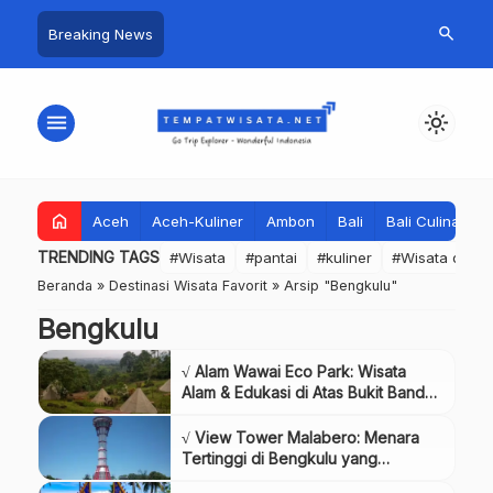
search
Breaking News
menu
light_mode
home
Aceh
Aceh-Kuliner
Ambon
Bali
Bali Culinary
TRENDING TAGS
#Wisata
#pantai
#kuliner
#Wisata dan S
Beranda
»
Destinasi Wisata Favorit
»
Arsip "Bengkulu"
Bengkulu
√ Alam Wawai Eco Park: Wisata
Alam & Edukasi di Atas Bukit Bandar
Lampung
√ View Tower Malabero: Menara
Tertinggi di Bengkulu yang
Menyimpan Laut dan Langit dalam