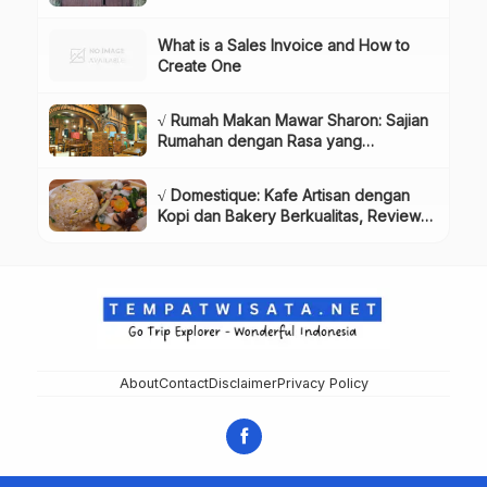
Dikunjungi!, Info & Harga Tiket
What is a Sales Invoice and How to
Create One
√ Rumah Makan Mawar Sharon: Sajian
Rumahan dengan Rasa yang
Menggugah Selera, Review & Info
Lengkap
√ Domestique: Kafe Artisan dengan
Kopi dan Bakery Berkualitas, Review
& Info Lengkap
About
Contact
Disclaimer
Privacy Policy