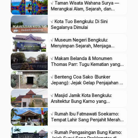
Satu Pandangan
√ Taman Wisata Wahana Surya —
Merangkai Alam, Sejarah, dan
Budaya Bengkulu dalam Satu
Destinasi
√ Kota Tuo Bengkulu: Di Sini
Segalanya Dimulai
√ Museum Negeri Bengkulu:
Menyimpan Sejarah, Menjaga
Identitas Bumi Rafflesia
√ Makam Belanda & Monumen
Thomas Parr: Tugu Kematian yang
Menyimpan Amarah Rakyat
Bengkulu
√ Benteng Coa Sako (Bunker
Jepang): Jejak Gelap Penjajahan di
Perut Bumi Bengkulu
√ Masjid Jamik Kota Bengkulu:
Arsitektur Bung Karno yang
Menyatu dengan Sujud dan Sejarah
√ Rumah Ibu Fatmawati Soekarno:
Tempat Lahir Sang Penjahit Merah
Putih
√ Rumah Pengasingan Bung Karno: