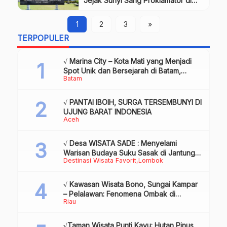
Jejak Sunyi Sang Proklamator di
Tengah Bengkulu
1
2
3
»
TERPOPULER
√ Marina City – Kota Mati yang Menjadi
Spot Unik dan Bersejarah di Batam,
Batam
Review & Info
√ PANTAI IBOIH, SURGA TERSEMBUNYI DI
UJUNG BARAT INDONESIA
Aceh
√ Desa WISATA SADE : Menyelami
Warisan Budaya Suku Sasak di Jantung
Destinasi Wisata Favorit
Lombok
Lombok
√ Kawasan Wisata Bono, Sungai Kampar
– Pelalawan: Fenomena Ombak di
Riau
Tengah Sungai yang Mendunia, Review
& Info
√Taman Wisata Punti Kayu: Hutan Pinus