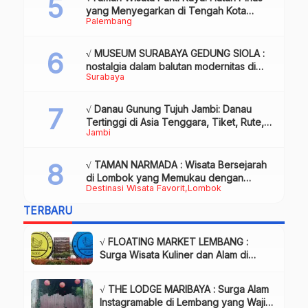
yang Menyegarkan di Tengah Kota
Palembang
Palembang
√ MUSEUM SURABAYA GEDUNG SIOLA :
nostalgia dalam balutan modernitas di
Surabaya
tengah kota pahlawan, Review & Info
√ Danau Gunung Tujuh Jambi: Danau
Tertinggi di Asia Tenggara, Tiket, Rute,
Jambi
Daya Tarik & Tips Lengkap
√ TAMAN NARMADA : Wisata Bersejarah
di Lombok yang Memukau dengan
Destinasi Wisata Favorit
Lombok
Keindahan Alam & Budaya
TERBARU
√ FLOATING MARKET LEMBANG :
Surga Wisata Kuliner dan Alam di
Bandung yang Wajib Dikunjungi, Info
& Harga Tiket
√ THE LODGE MARIBAYA : Surga Alam
Instagramable di Lembang yang Wajib