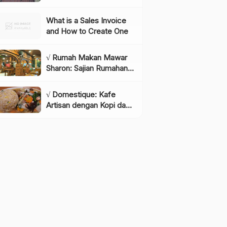
Instagramable di
Lembang yang Wajib
What is a Sales Invoice
Dikunjungi!, Info & Harga
and How to Create One
Tiket
√ Rumah Makan Mawar
Sharon: Sajian Rumahan
dengan Rasa yang
Menggugah Selera,
√ Domestique: Kafe
Review & Info Lengkap
Artisan dengan Kopi dan
Bakery Berkualitas,
Review & Info Lengkap