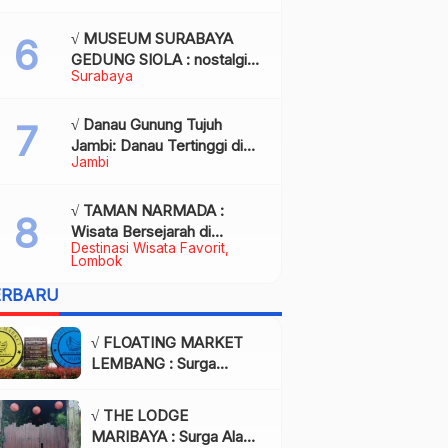
Kota Palembang
√ MUSEUM SURABAYA
GEDUNG SIOLA : nostalgia
Surabaya
dalam balutan modernitas di
tengah kota pahlawan,
Review & Info
√ Danau Gunung Tujuh
Jambi: Danau Tertinggi di
Jambi
Asia Tenggara, Tiket, Rute,
Daya Tarik & Tips Lengkap
√ TAMAN NARMADA :
Wisata Bersejarah di
Destinasi Wisata Favorit
Lombok yang Memukau
Lombok
dengan Keindahan Alam &
ERBARU
Budaya
√ FLOATING MARKET
LEMBANG : Surga
Wisata Kuliner dan Alam
di Bandung yang Wajib
√ THE LODGE
Dikunjungi, Info & Harga
MARIBAYA : Surga Alam
Tiket