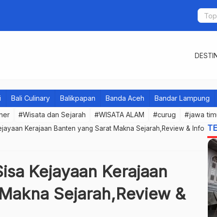
DESTIN
i
Bali Culinary
Balikpapan
Banda Aceh
Bandar Lampung
iner
#Wisata dan Sejarah
#WISATA ALAM
#curug
#jawa tim
T
Kejayaan Kerajaan Banten yang Sarat Makna Sejarah,Review & Info
Sisa Kejayaan Kerajaan
 Makna Sejarah,Review &