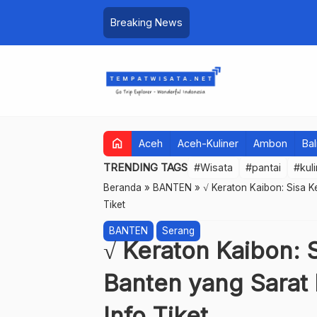
Breaking News
home
Aceh
Aceh-Kuliner
Ambon
Bal
TRENDING TAGS
#Wisata
#pantai
#kul
Beranda
»
BANTEN
»
√ Keraton Kaibon: Sisa 
Tiket
BANTEN
Serang
√ Keraton Kaibon: 
Banten yang Sarat
Info Tiket