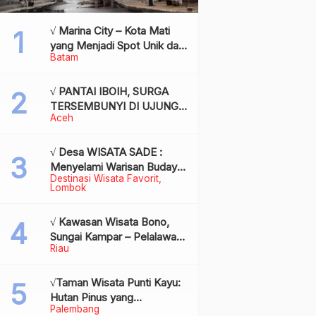
√ Marina City – Kota Mati
yang Menjadi Spot Unik dan
Batam
Bersejarah di Batam,
Review & Info
√ PANTAI IBOIH, SURGA
TERSEMBUNYI DI UJUNG
Aceh
BARAT INDONESIA
√ Desa WISATA SADE :
Menyelami Warisan Budaya
Destinasi Wisata Favorit
Suku Sasak di Jantung
Lombok
Lombok
√ Kawasan Wisata Bono,
Sungai Kampar – Pelalawan:
Riau
Fenomena Ombak di
Tengah Sungai yang
Mendunia, Review & Info
√Taman Wisata Punti Kayu:
Hutan Pinus yang
Palembang
Menyegarkan di Tengah