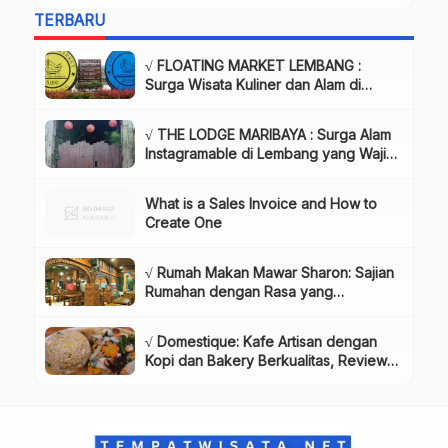
TERBARU
√ FLOATING MARKET LEMBANG :
Surga Wisata Kuliner dan Alam di
Bandung yang Wajib Dikunjungi, Info
& Harga Tiket
√ THE LODGE MARIBAYA : Surga Alam
Instagramable di Lembang yang Wajib
Dikunjungi!, Info & Harga Tiket
What is a Sales Invoice and How to
Create One
√ Rumah Makan Mawar Sharon: Sajian
Rumahan dengan Rasa yang
Menggugah Selera, Review & Info
Lengkap
√ Domestique: Kafe Artisan dengan
Kopi dan Bakery Berkualitas, Review
& Info Lengkap