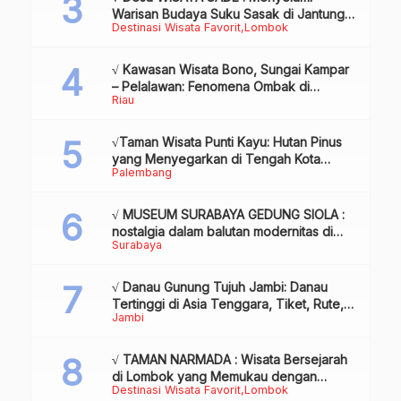
Warisan Budaya Suku Sasak di Jantung
Destinasi Wisata Favorit
Lombok
Lombok
√ Kawasan Wisata Bono, Sungai Kampar
– Pelalawan: Fenomena Ombak di
Riau
Tengah Sungai yang Mendunia, Review
& Info
√Taman Wisata Punti Kayu: Hutan Pinus
yang Menyegarkan di Tengah Kota
Palembang
Palembang
√ MUSEUM SURABAYA GEDUNG SIOLA :
nostalgia dalam balutan modernitas di
Surabaya
tengah kota pahlawan, Review & Info
√ Danau Gunung Tujuh Jambi: Danau
Tertinggi di Asia Tenggara, Tiket, Rute,
Jambi
Daya Tarik & Tips Lengkap
√ TAMAN NARMADA : Wisata Bersejarah
di Lombok yang Memukau dengan
Destinasi Wisata Favorit
Lombok
Keindahan Alam & Budaya