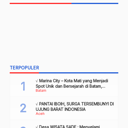
TERPOPULER
√ Marina City – Kota Mati yang Menjadi
Spot Unik dan Bersejarah di Batam,
Batam
Review & Info
√ PANTAI IBOIH, SURGA TERSEMBUNYI DI
UJUNG BARAT INDONESIA
Aceh
√ Desa WISATA SADE : Menyelami