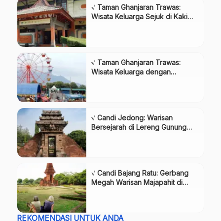
√ Taman Ghanjaran Trawas:
Wisata Keluarga Sejuk di Kaki
Gunung Penanggungan,Review
& Info Tiket
√ Taman Ghanjaran Trawas:
Wisata Keluarga dengan
Panorama Gunung
Penanggungan,Review & Info
Tiket
√ Candi Jedong: Warisan
Bersejarah di Lereng Gunung
Penanggungan,Review & Info
Tiket.
√ Candi Bajang Ratu: Gerbang
Megah Warisan Majapahit di
Trowulan,Review & Info Tiket.
REKOMENDASI UNTUK ANDA