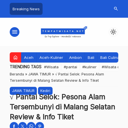
search
Breaking News
menu
light_mode
home
Aceh
Aceh-Kuliner
Ambon
Bali
Bali Culinary
TRENDING TAGS
#Wisata
#pantai
#kuliner
#Wisata dan S
Beranda
»
JAWA TIMUR
»
√ Pantai Selok: Pesona Alam
Tersembunyi di Malang Selatan Review & Info Tiket
JAWA TIMUR
Kediri
√ Pantai Selok: Pesona Alam
Tersembunyi di Malang Selatan
Review & Info Tiket