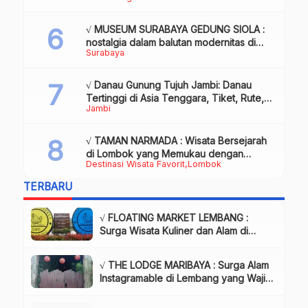
√ MUSEUM SURABAYA GEDUNG SIOLA :
nostalgia dalam balutan modernitas di
Surabaya
tengah kota pahlawan, Review & Info
√ Danau Gunung Tujuh Jambi: Danau
Tertinggi di Asia Tenggara, Tiket, Rute,
Jambi
Daya Tarik & Tips Lengkap
√ TAMAN NARMADA : Wisata Bersejarah
di Lombok yang Memukau dengan
Destinasi Wisata Favorit
Lombok
Keindahan Alam & Budaya
TERBARU
√ FLOATING MARKET LEMBANG :
Surga Wisata Kuliner dan Alam di
Bandung yang Wajib Dikunjungi, Info
& Harga Tiket
√ THE LODGE MARIBAYA : Surga Alam
Instagramable di Lembang yang Wajib
Dikunjungi!, Info & Harga Tiket