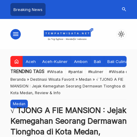
search
Breaking News
menu
light_mode
home
Aceh
Aceh-Kuliner
Ambon
Bali
Bali Culinary
TRENDING TAGS
#Wisata
#pantai
#kuliner
#Wisata dan S
Beranda
»
Destinasi Wisata Favorit
»
Medan
»
√ TJONG A FIE
MANSION : Jejak Kemegahan Seorang Dermawan Tionghoa di
Kota Medan, Review & Info
Medan
√ TJONG A FIE MANSION : Jejak
Kemegahan Seorang Dermawan
Tionghoa di Kota Medan,