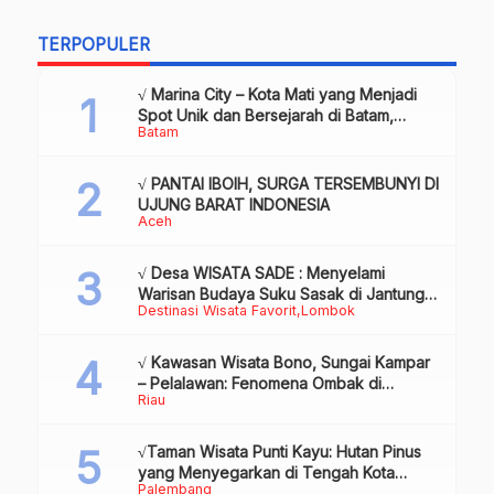
TERPOPULER
√ Marina City – Kota Mati yang Menjadi
Spot Unik dan Bersejarah di Batam,
Batam
Review & Info
√ PANTAI IBOIH, SURGA TERSEMBUNYI DI
UJUNG BARAT INDONESIA
Aceh
√ Desa WISATA SADE : Menyelami
Warisan Budaya Suku Sasak di Jantung
Destinasi Wisata Favorit
Lombok
Lombok
√ Kawasan Wisata Bono, Sungai Kampar
– Pelalawan: Fenomena Ombak di
Riau
Tengah Sungai yang Mendunia, Review
& Info
√Taman Wisata Punti Kayu: Hutan Pinus
yang Menyegarkan di Tengah Kota
Palembang
Palembang