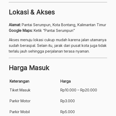
Lokasi & Akses
Alamat:
Pantai Serumpun, Kota Bontang, Kalimantan Timur
Google Maps:
Ketik “Pantai Serumpun”
Akses menuju lokasi cukup mudah karena jalan utamanya
sudah beraspal. Selain itu, jarak dari pusat kota juga tidak
terlalu jauh sehingga perjalanan terasa nyaman.
Harga Masuk
Keterangan
Harga
Tiket Masuk
Rp10.000 – Rp20.000
Parkir Motor
Rp3.000
Parkir Mobil
Rp5.000