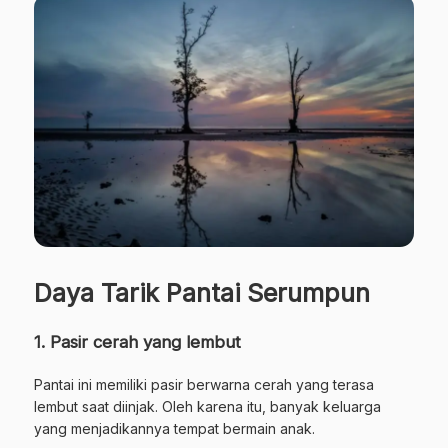
Daya Tarik Pantai Serumpun
1. Pasir cerah yang lembut
Pantai ini memiliki pasir berwarna cerah yang terasa
lembut saat diinjak. Oleh karena itu, banyak keluarga
yang menjadikannya tempat bermain anak.