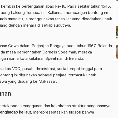
us kembali ke pertengahan abad ke-16. Pada sekitar tahun 1545,
aeng Lakiung Tumapa’risi Kallonna, membangun benteng ini
ada masa itu
, ia menggunakan tanah liat yang dipadatkan untuk
ang dengan menara di setiap sudutnya.
nan Gowa dalam Perjanjian Bongaya pada tahun 1667, Belanda
Pada masa pemerintahan Cornelis Speelman, mereka
gan nama kota kelahiran Speelman di Belanda.
arkas VOC, pusat administrasi, serta tempat tinggal para
benteng ini digunakan sebagai penjara, termasuk untuk
Jawa yang dibuang ke Makassar.
unan
erletak pada keanggunan dan kekokohan struktur bangunannya.
enghadap ke laut
, merepresentasikan filosofi bahwa