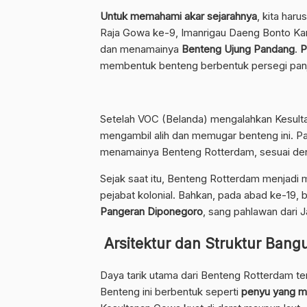
Untuk memahami akar sejarahnya
, kita har
Raja Gowa ke-9, Imanrigau Daeng Bonto Kar
dan menamainya
Benteng Ujung Pandang
.
P
membentuk benteng berbentuk persegi panj
Setelah VOC (Belanda) mengalahkan Kesulta
mengambil alih dan memugar benteng ini. 
menamainya Benteng Rotterdam, sesuai den
Sejak saat itu, Benteng Rotterdam menjadi m
pejabat kolonial. Bahkan, pada abad ke-19, 
Pangeran Diponegoro
, sang pahlawan dari 
Arsitektur dan Struktur Bang
Daya tarik utama dari Benteng Rotterdam t
Benteng ini berbentuk seperti
penyu yang m