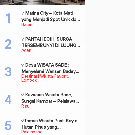
√ Marina City – Kota Mati
yang Menjadi Spot Unik dan
Batam
Bersejarah di Batam,
Review & Info
√ PANTAI IBOIH, SURGA
TERSEMBUNYI DI UJUNG
Aceh
BARAT INDONESIA
√ Desa WISATA SADE :
Menyelami Warisan Budaya
Destinasi Wisata Favorit
Suku Sasak di Jantung
Lombok
Lombok
√ Kawasan Wisata Bono,
Sungai Kampar – Pelalawan:
Riau
Fenomena Ombak di
Tengah Sungai yang
Mendunia, Review & Info
√Taman Wisata Punti Kayu:
Hutan Pinus yang
Palembang
Menyegarkan di Tengah