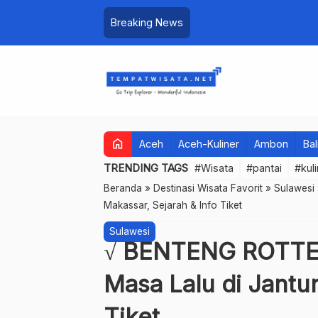
Breaking News
home
Aceh
Aceh-Kuliner
Ambon
Bal
TRENDING TAGS
#Wisata
#pantai
#kul
Beranda
»
Destinasi Wisata Favorit
»
Sulawesi
Makassar, Sejarah & Info Tiket
Sulawesi
√ BENTENG ROTTER
Masa Lalu di Jantu
Tiket