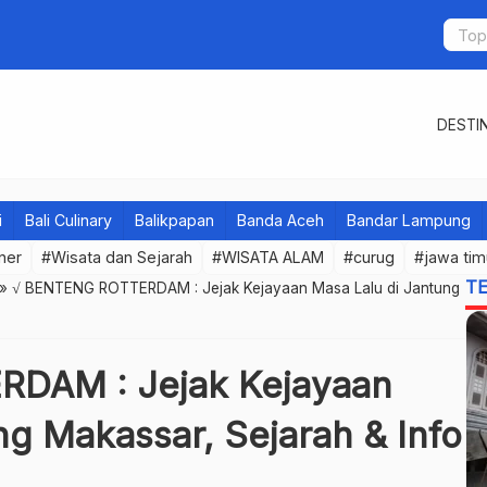
DESTIN
i
Bali Culinary
Balikpapan
Banda Aceh
Bandar Lampung
iner
#Wisata dan Sejarah
#WISATA ALAM
#curug
#jawa tim
T
»
√ BENTENG ROTTERDAM : Jejak Kejayaan Masa Lalu di Jantung
DAM : Jejak Kejayaan
ng Makassar, Sejarah & Info