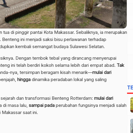
ua di pinggir pantai Kota Makassar. Sebaliknya, ia merupakan
. Benteng ini menjadi saksi bisu perlawanan terhadap
idupkan kembali semangat budaya Sulawesi Selatan.
 fisiknya. Dengan tembok tebal yang dirancang menyerupai
ng ini telah berdiri kokoh selama lebih dari empat abad.
Tak
elanda-nya, tersimpan beragam kisah menarik—
mulai dari
penjajah,
hingga
dinamika peradaban lokal yang saling
T
lam sejarah dan transformasi Benteng Rotterdam:
mulai dari
 di masa lalu,
sampai pada
perubahan fungsinya menjadi salah
i Makassar saat ini.