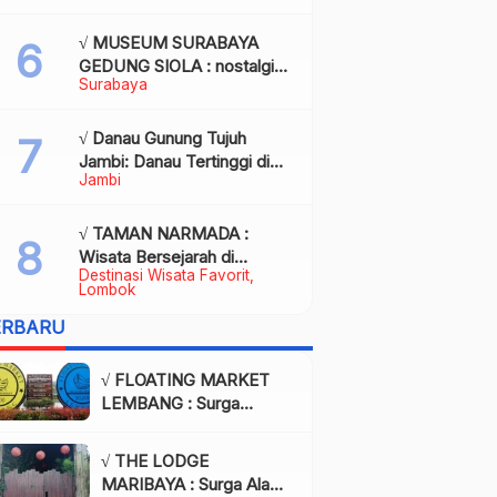
Kota Palembang
√ MUSEUM SURABAYA
GEDUNG SIOLA : nostalgia
Surabaya
dalam balutan modernitas di
tengah kota pahlawan,
Review & Info
√ Danau Gunung Tujuh
Jambi: Danau Tertinggi di
Jambi
Asia Tenggara, Tiket, Rute,
Daya Tarik & Tips Lengkap
√ TAMAN NARMADA :
Wisata Bersejarah di
Destinasi Wisata Favorit
Lombok yang Memukau
Lombok
dengan Keindahan Alam &
ERBARU
Budaya
√ FLOATING MARKET
LEMBANG : Surga
Wisata Kuliner dan Alam
di Bandung yang Wajib
√ THE LODGE
Dikunjungi, Info & Harga
MARIBAYA : Surga Alam
Tiket