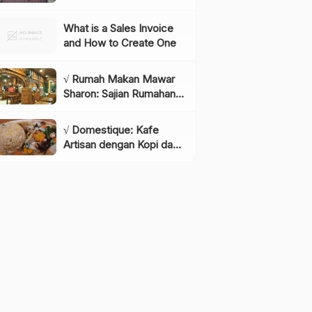
Instagramable di
Lembang yang Wajib
What is a Sales Invoice
Dikunjungi!, Info & Harga
and How to Create One
Tiket
√ Rumah Makan Mawar
Sharon: Sajian Rumahan
dengan Rasa yang
Menggugah Selera,
√ Domestique: Kafe
Review & Info Lengkap
Artisan dengan Kopi dan
Bakery Berkualitas,
Review & Info Lengkap