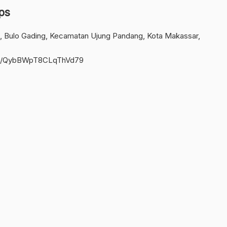
ps
1, Bulo Gading, Kecamatan Ujung Pandang, Kota Makassar,
.gl/QybBWpT8CLqThVd79