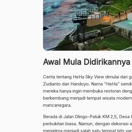
Awal Mula Didirikanny
Cerita tentang HeHa Sky View dimulai dari 
Zudianto dan Handoyo. Nama “HeHa” sendiri
mereka hanya ingin membuka restoran denga
berkembang menjadi tempat wisata modern 
mancanegara.
Berada di Jalan Dlingo-Patuk KM 2,5, Desa P
perbukitan biasa. Namun, dengan dekorasi a
menjelma menjadi salah satu tempat hits yan