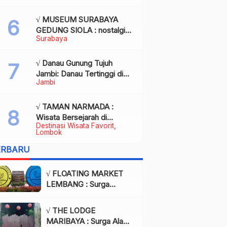
Kota Palembang
√ MUSEUM SURABAYA
GEDUNG SIOLA : nostalgia
Surabaya
dalam balutan modernitas di
tengah kota pahlawan,
Review & Info
√ Danau Gunung Tujuh
Jambi: Danau Tertinggi di
Jambi
Asia Tenggara, Tiket, Rute,
Daya Tarik & Tips Lengkap
√ TAMAN NARMADA :
Wisata Bersejarah di
Destinasi Wisata Favorit
Lombok yang Memukau
Lombok
dengan Keindahan Alam &
ERBARU
Budaya
√ FLOATING MARKET
LEMBANG : Surga
Wisata Kuliner dan Alam
di Bandung yang Wajib
√ THE LODGE
Dikunjungi, Info & Harga
MARIBAYA : Surga Alam
Tiket