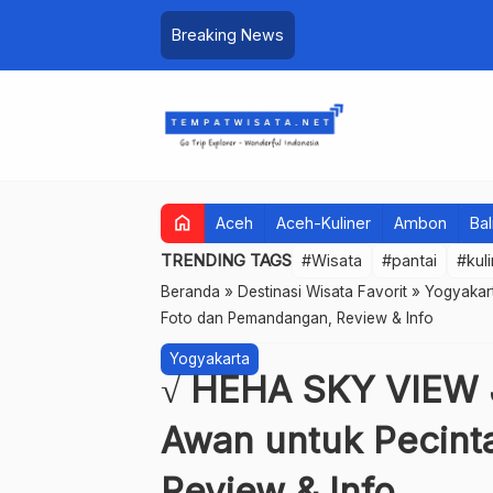
Breaking News
home
Aceh
Aceh-Kuliner
Ambon
Bal
TRENDING TAGS
#Wisata
#pantai
#kul
Beranda
»
Destinasi Wisata Favorit
»
Yogyakar
Foto dan Pemandangan, Review & Info
Yogyakarta
√ HEHA SKY VIEW J
Awan untuk Pecint
Review & Info