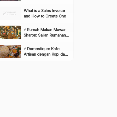
Instagramable di
Lembang yang Wajib
What is a Sales Invoice
Dikunjungi!, Info & Harga
and How to Create One
Tiket
√ Rumah Makan Mawar
Sharon: Sajian Rumahan
dengan Rasa yang
Menggugah Selera,
√ Domestique: Kafe
Review & Info Lengkap
Artisan dengan Kopi dan
Bakery Berkualitas,
Review & Info Lengkap