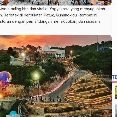
isata paling hits dan viral di Yogyakarta yang menyuguhkan
 Terletak di perbukitan Patuk, Gunungkidul, tempat ini
 restoran dengan pemandangan menakjubkan, dan suasana
T