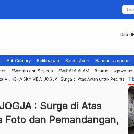
DESTIN
i
Bali Culinary
Balikpapan
Banda Aceh
Bandar Lampung
iner
#Wisata dan Sejarah
#WISATA ALAM
#curug
#jawa tim
T
ta
»
√ HEHA SKY VIEW JOGJA : Surga di Atas Awan untuk Pecinta
OGJA : Surga di Atas
a Foto dan Pemandangan,