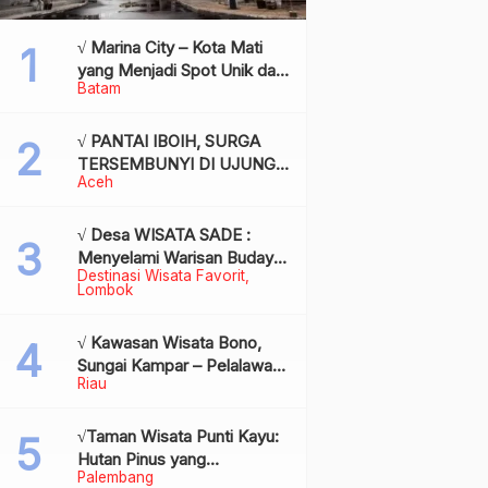
√ Marina City – Kota Mati
yang Menjadi Spot Unik dan
Batam
Bersejarah di Batam,
Review & Info
√ PANTAI IBOIH, SURGA
TERSEMBUNYI DI UJUNG
Aceh
BARAT INDONESIA
√ Desa WISATA SADE :
Menyelami Warisan Budaya
Destinasi Wisata Favorit
Suku Sasak di Jantung
Lombok
Lombok
√ Kawasan Wisata Bono,
Sungai Kampar – Pelalawan:
Riau
Fenomena Ombak di
Tengah Sungai yang
Mendunia, Review & Info
√Taman Wisata Punti Kayu:
Hutan Pinus yang
Palembang
Menyegarkan di Tengah