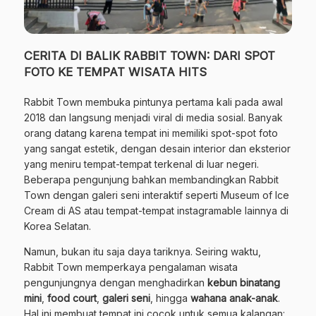
CERITA DI BALIK RABBIT TOWN: DARI SPOT
FOTO KE TEMPAT WISATA HITS
Rabbit Town membuka pintunya pertama kali pada awal
2018 dan langsung menjadi viral di media sosial. Banyak
orang datang karena tempat ini memiliki spot-spot foto
yang sangat estetik, dengan desain interior dan eksterior
yang meniru tempat-tempat terkenal di luar negeri.
Beberapa pengunjung bahkan membandingkan Rabbit
Town dengan galeri seni interaktif seperti Museum of Ice
Cream di AS atau tempat-tempat instagramable lainnya di
Korea Selatan.
Namun, bukan itu saja daya tariknya. Seiring waktu,
Rabbit Town memperkaya pengalaman wisata
pengunjungnya dengan menghadirkan
kebun binatang
mini
,
food court
,
galeri seni
, hingga
wahana anak-anak
.
Hal ini membuat tempat ini cocok untuk semua kalangan: