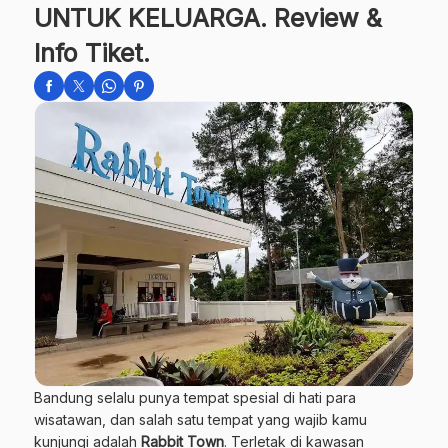
UNTUK KELUARGA. Review &
Info Tiket.
Bandung selalu punya tempat spesial di hati para
wisatawan, dan salah satu tempat yang wajib kamu
kunjungi adalah
Rabbit Town
. Terletak di kawasan