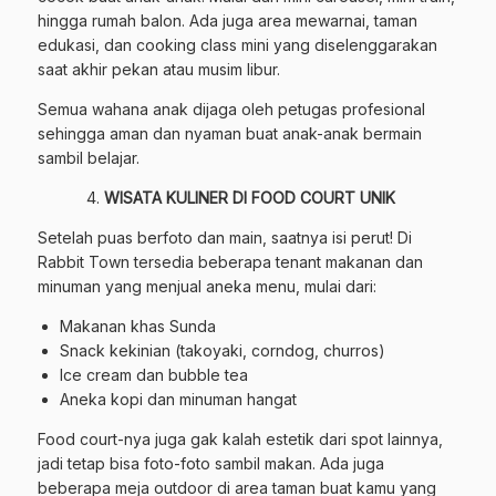
hingga rumah balon. Ada juga area mewarnai, taman
edukasi, dan cooking class mini yang diselenggarakan
saat akhir pekan atau musim libur.
Semua wahana anak dijaga oleh petugas profesional
sehingga aman dan nyaman buat anak-anak bermain
sambil belajar.
WISATA KULINER DI FOOD COURT UNIK
Setelah puas berfoto dan main, saatnya isi perut! Di
Rabbit Town tersedia beberapa tenant makanan dan
minuman yang menjual aneka menu, mulai dari:
Makanan khas Sunda
Snack kekinian (takoyaki, corndog, churros)
Ice cream dan bubble tea
Aneka kopi dan minuman hangat
Food court-nya juga gak kalah estetik dari spot lainnya,
jadi tetap bisa foto-foto sambil makan. Ada juga
beberapa meja outdoor di area taman buat kamu yang