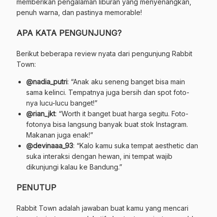
memberikan pengalaman liburan yang menyenangkan,
penuh warna, dan pastinya memorable!
APA KATA PENGUNJUNG?
Berikut beberapa review nyata dari pengunjung Rabbit
Town:
@nadia_putri
: “Anak aku seneng banget bisa main
sama kelinci. Tempatnya juga bersih dan spot foto-
nya lucu-lucu banget!”
@rian_jkt
: “Worth it banget buat harga segitu. Foto-
fotonya bisa langsung banyak buat stok Instagram.
Makanan juga enak!”
@devinaaa_93
: “Kalo kamu suka tempat aesthetic dan
suka interaksi dengan hewan, ini tempat wajib
dikunjungi kalau ke Bandung.”
PENUTUP
Rabbit Town adalah jawaban buat kamu yang mencari