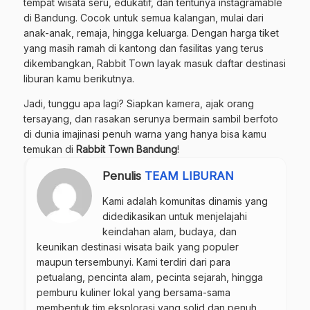
tempat wisata seru, edukatif, dan tentunya instagramable
di Bandung. Cocok untuk semua kalangan, mulai dari
anak-anak, remaja, hingga keluarga. Dengan harga tiket
yang masih ramah di kantong dan fasilitas yang terus
dikembangkan, Rabbit Town layak masuk daftar destinasi
liburan kamu berikutnya.
Jadi, tunggu apa lagi? Siapkan kamera, ajak orang
tersayang, dan rasakan serunya bermain sambil berfoto
di dunia imajinasi penuh warna yang hanya bisa kamu
temukan di
Rabbit Town Bandung
!
Penulis
TEAM LIBURAN
Kami adalah komunitas dinamis yang
didedikasikan untuk menjelajahi
keindahan alam, budaya, dan
keunikan destinasi wisata baik yang populer
maupun tersembunyi. Kami terdiri dari para
petualang, pencinta alam, pecinta sejarah, hingga
pemburu kuliner lokal yang bersama-sama
membentuk tim eksplorasi yang solid dan penuh