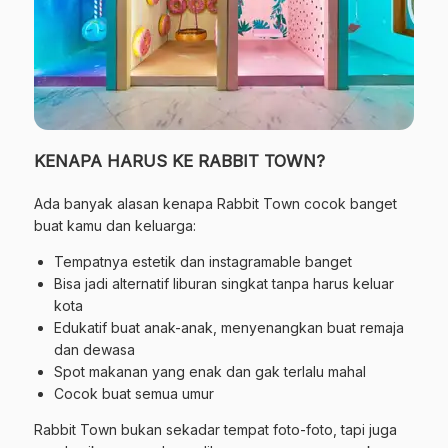
KENAPA HARUS KE RABBIT TOWN?
Ada banyak alasan kenapa Rabbit Town cocok banget
buat kamu dan keluarga:
Tempatnya estetik dan instagramable banget
Bisa jadi alternatif liburan singkat tanpa harus keluar
kota
Edukatif buat anak-anak, menyenangkan buat remaja
dan dewasa
Spot makanan yang enak dan gak terlalu mahal
Cocok buat semua umur
Rabbit Town bukan sekadar tempat foto-foto, tapi juga