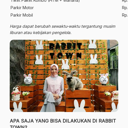
Tiket Paket Kombo (HTM + Wahana)
Rp
Parkir Motor
Rp
Parkir Mobil
Rp.
Harga dapat berubah sewaktu-waktu tergantung musim
liburan atau kebijakan pengelola.
APA SAJA YANG BISA DILAKUKAN DI RABBIT
TOWN?