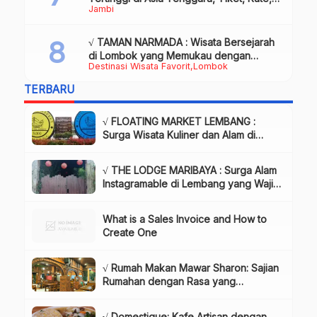
Jambi
Daya Tarik & Tips Lengkap
√ TAMAN NARMADA : Wisata Bersejarah
di Lombok yang Memukau dengan
Destinasi Wisata Favorit
Lombok
Keindahan Alam & Budaya
TERBARU
√ FLOATING MARKET LEMBANG :
Surga Wisata Kuliner dan Alam di
Bandung yang Wajib Dikunjungi, Info
& Harga Tiket
√ THE LODGE MARIBAYA : Surga Alam
Instagramable di Lembang yang Wajib
Dikunjungi!, Info & Harga Tiket
What is a Sales Invoice and How to
Create One
√ Rumah Makan Mawar Sharon: Sajian
Rumahan dengan Rasa yang
Menggugah Selera, Review & Info
Lengkap
√ Domestique: Kafe Artisan dengan