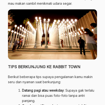
mau makan sambil menikmati udara segar.
TIPS BERKUNJUNG KE RABBIT TOWN
Berikut beberapa tips supaya pengalaman kamu makin
seru dan nyaman saat berkunjung:
Datang pagi atau weekday
: Supaya gak terlalu
ramai dan bisa puas foto-foto tanpa antri
panjang.