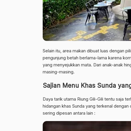
Selain itu, area makan dibuat luas dengan pi
pengunjung betah berlama-lama karena kombin
yang menyejukkan mata. Dari anak-anak h
masing-masing.
Sajian Menu Khas Sunda yan
Daya tarik utama Riung Gili-Gili tentu saja
hidangan khas Sunda yang terkenal dengan c
sering dipesan antara lain :