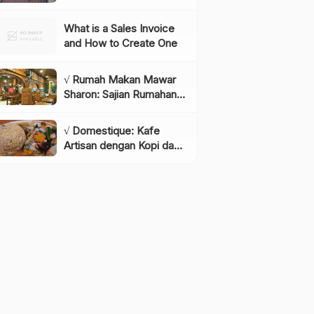
Instagramable di
Lembang yang Wajib
What is a Sales Invoice
Dikunjungi!, Info & Harga
and How to Create One
Tiket
√ Rumah Makan Mawar
Sharon: Sajian Rumahan
dengan Rasa yang
Menggugah Selera,
√ Domestique: Kafe
Review & Info Lengkap
Artisan dengan Kopi dan
Bakery Berkualitas,
Review & Info Lengkap