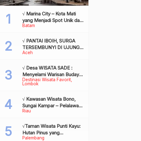
√ Marina City – Kota Mati
yang Menjadi Spot Unik dan
Batam
Bersejarah di Batam,
Review & Info
√ PANTAI IBOIH, SURGA
TERSEMBUNYI DI UJUNG
Aceh
BARAT INDONESIA
√ Desa WISATA SADE :
Menyelami Warisan Budaya
Destinasi Wisata Favorit
Suku Sasak di Jantung
Lombok
Lombok
√ Kawasan Wisata Bono,
Sungai Kampar – Pelalawan:
Riau
Fenomena Ombak di
Tengah Sungai yang
Mendunia, Review & Info
√Taman Wisata Punti Kayu:
Hutan Pinus yang
Palembang
Menyegarkan di Tengah