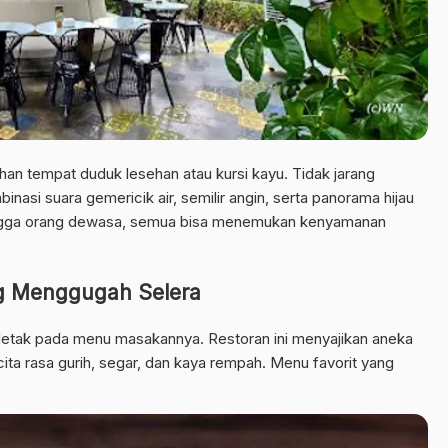
lihan tempat duduk lesehan atau kursi kayu. Tidak jarang
asi suara gemericik air, semilir angin, serta panorama hijau
ingga orang dewasa, semua bisa menemukan kenyamanan
g Menggugah Selera
 terletak pada menu masakannya. Restoran ini menyajikan aneka
ita rasa gurih, segar, dan kaya rempah. Menu favorit yang