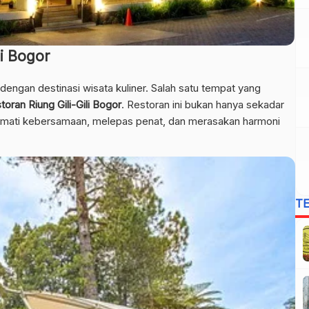
li Bogor
dengan destinasi wisata kuliner. Salah satu tempat yang
toran Riung Gili-Gili Bogor
. Restoran ini bukan hanya sekadar
kmati kebersamaan, melepas penat, dan merasakan harmoni
T