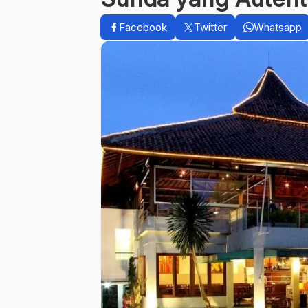
Facebook
Twitter
Whatsapp