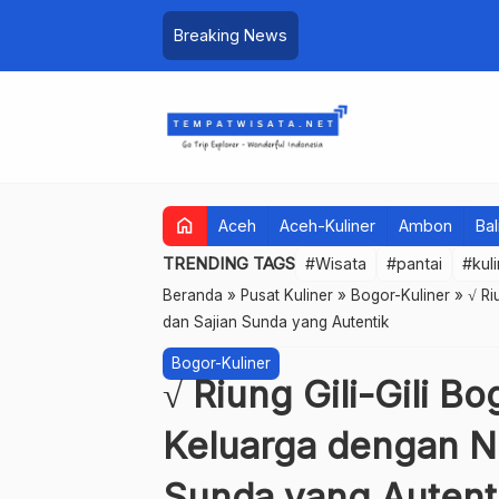
Breaking News
home
Aceh
Aceh-Kuliner
Ambon
Bal
TRENDING TAGS
#Wisata
#pantai
#kul
Beranda
»
Pusat Kuliner
»
Bogor-Kuliner
»
√ Ri
dan Sajian Sunda yang Autentik
Bogor-Kuliner
√ Riung Gili-Gili 
Keluarga dengan N
Sunda yang Autent