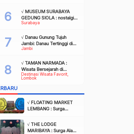
Kota Palembang
√ MUSEUM SURABAYA
GEDUNG SIOLA : nostalgia
Surabaya
dalam balutan modernitas di
tengah kota pahlawan,
Review & Info
√ Danau Gunung Tujuh
Jambi: Danau Tertinggi di
Jambi
Asia Tenggara, Tiket, Rute,
Daya Tarik & Tips Lengkap
√ TAMAN NARMADA :
Wisata Bersejarah di
Destinasi Wisata Favorit
Lombok yang Memukau
Lombok
dengan Keindahan Alam &
ERBARU
Budaya
√ FLOATING MARKET
LEMBANG : Surga
Wisata Kuliner dan Alam
di Bandung yang Wajib
√ THE LODGE
Dikunjungi, Info & Harga
MARIBAYA : Surga Alam
Tiket