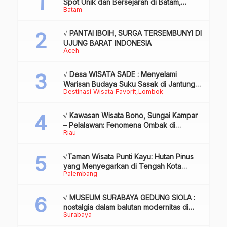
Spot Unik dan Bersejarah di Batam,
Batam
Review & Info
√ PANTAI IBOIH, SURGA TERSEMBUNYI DI
UJUNG BARAT INDONESIA
Aceh
√ Desa WISATA SADE : Menyelami
Warisan Budaya Suku Sasak di Jantung
Destinasi Wisata Favorit
Lombok
Lombok
√ Kawasan Wisata Bono, Sungai Kampar
– Pelalawan: Fenomena Ombak di
Riau
Tengah Sungai yang Mendunia, Review
& Info
√Taman Wisata Punti Kayu: Hutan Pinus
yang Menyegarkan di Tengah Kota
Palembang
Palembang
√ MUSEUM SURABAYA GEDUNG SIOLA :
nostalgia dalam balutan modernitas di
Surabaya
tengah kota pahlawan, Review & Info