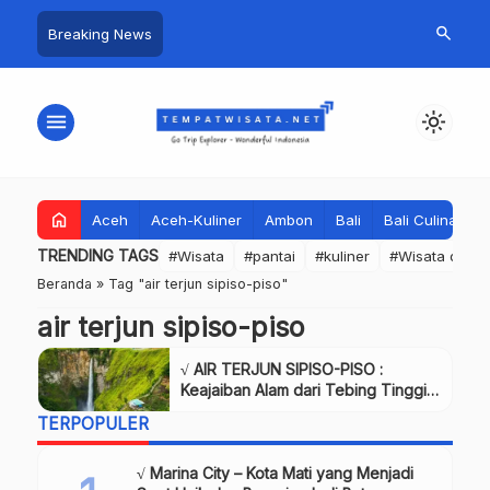
search
Breaking News
menu
light_mode
home
Aceh
Aceh-Kuliner
Ambon
Bali
Bali Culinary
TRENDING TAGS
#Wisata
#pantai
#kuliner
#Wisata dan S
Beranda
»
Tag "air terjun sipiso-piso"
air terjun sipiso-piso
√ AIR TERJUN SIPISO-PISO :
Keajaiban Alam dari Tebing Tinggi
Tanah Karo, Review & Info
TERPOPULER
√ Marina City – Kota Mati yang Menjadi