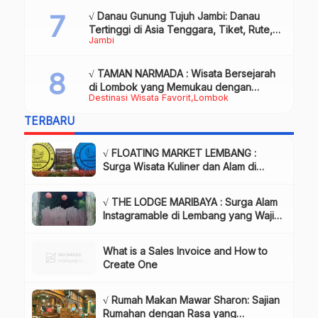
√ Danau Gunung Tujuh Jambi: Danau
Tertinggi di Asia Tenggara, Tiket, Rute,
Jambi
Daya Tarik & Tips Lengkap
√ TAMAN NARMADA : Wisata Bersejarah
di Lombok yang Memukau dengan
Destinasi Wisata Favorit
Lombok
Keindahan Alam & Budaya
TERBARU
√ FLOATING MARKET LEMBANG :
Surga Wisata Kuliner dan Alam di
Bandung yang Wajib Dikunjungi, Info
& Harga Tiket
√ THE LODGE MARIBAYA : Surga Alam
Instagramable di Lembang yang Wajib
Dikunjungi!, Info & Harga Tiket
What is a Sales Invoice and How to
Create One
√ Rumah Makan Mawar Sharon: Sajian
Rumahan dengan Rasa yang