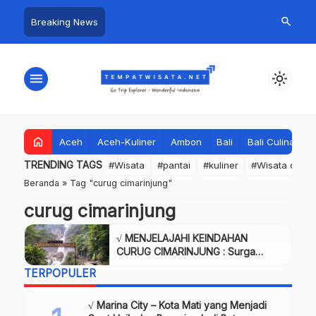
search
Breaking News
menu
light_mode
home
Aceh
Aceh-Kuliner
Ambon
Bali
Bali Culinary
TRENDING TAGS
#Wisata
#pantai
#kuliner
#Wisata dan S
Beranda
»
Tag "curug cimarinjung"
curug cimarinjung
√ MENJELAJAHI KEINDAHAN
CURUG CIMARINJUNG : Surga
Tersembunyi di Ujung Genteng
TERPOPULER
Sukabumi, Review & Info
√ Marina City – Kota Mati yang Menjadi