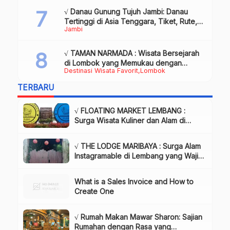
√ Danau Gunung Tujuh Jambi: Danau
Tertinggi di Asia Tenggara, Tiket, Rute,
Jambi
Daya Tarik & Tips Lengkap
√ TAMAN NARMADA : Wisata Bersejarah
di Lombok yang Memukau dengan
Destinasi Wisata Favorit
Lombok
Keindahan Alam & Budaya
TERBARU
√ FLOATING MARKET LEMBANG :
Surga Wisata Kuliner dan Alam di
Bandung yang Wajib Dikunjungi, Info
& Harga Tiket
√ THE LODGE MARIBAYA : Surga Alam
Instagramable di Lembang yang Wajib
Dikunjungi!, Info & Harga Tiket
What is a Sales Invoice and How to
Create One
√ Rumah Makan Mawar Sharon: Sajian
Rumahan dengan Rasa yang