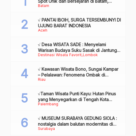
Spot Unik dan Bersejarah di Batam,
Batam
Review & Info
√ PANTAI IBOIH, SURGA TERSEMBUNYI DI
UJUNG BARAT INDONESIA
Aceh
√ Desa WISATA SADE : Menyelami
Warisan Budaya Suku Sasak di Jantung
Destinasi Wisata Favorit
Lombok
Lombok
√ Kawasan Wisata Bono, Sungai Kampar
– Pelalawan: Fenomena Ombak di
Riau
Tengah Sungai yang Mendunia, Review
& Info
√Taman Wisata Punti Kayu: Hutan Pinus
yang Menyegarkan di Tengah Kota
Palembang
Palembang
√ MUSEUM SURABAYA GEDUNG SIOLA :
nostalgia dalam balutan modernitas di
Surabaya
tengah kota pahlawan, Review & Info