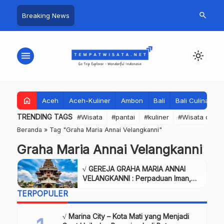
search
Breaking News
menu
light_mode
home
Aceh
Aceh-Kuliner
Ambon
Bali
Bali Culinary
TRENDING TAGS
#Wisata
#pantai
#kuliner
#Wisata dan S
Beranda
»
Tag "Graha Maria Annai Velangkanni"
Graha Maria Annai Velangkanni
√ GEREJA GRAHA MARIA ANNAI
VELANGKANNI : Perpaduan Iman,
Budaya, dan Keindahan Arsitektur di
TERPOPULER
Medan, Review & Info
√ Marina City – Kota Mati yang Menjadi