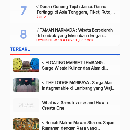
√ Danau Gunung Tujuh Jambi: Danau
Tertinggi di Asia Tenggara, Tiket, Rute,
Jambi
Daya Tarik & Tips Lengkap
√ TAMAN NARMADA : Wisata Bersejarah
di Lombok yang Memukau dengan
Destinasi Wisata Favorit
Lombok
Keindahan Alam & Budaya
TERBARU
√ FLOATING MARKET LEMBANG :
Surga Wisata Kuliner dan Alam di
Bandung yang Wajib Dikunjungi, Info
& Harga Tiket
√ THE LODGE MARIBAYA : Surga Alam
Instagramable di Lembang yang Wajib
Dikunjungi!, Info & Harga Tiket
What is a Sales Invoice and How to
Create One
√ Rumah Makan Mawar Sharon: Sajian
Rumahan dengan Rasa yang