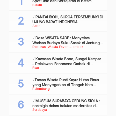
Spot Unik dan Bersejarah di Batam,
Batam
Review & Info
√ PANTAI IBOIH, SURGA TERSEMBUNYI DI
UJUNG BARAT INDONESIA
Aceh
√ Desa WISATA SADE : Menyelami
Warisan Budaya Suku Sasak di Jantung
Destinasi Wisata Favorit
Lombok
Lombok
√ Kawasan Wisata Bono, Sungai Kampar
– Pelalawan: Fenomena Ombak di
Riau
Tengah Sungai yang Mendunia, Review
& Info
√Taman Wisata Punti Kayu: Hutan Pinus
yang Menyegarkan di Tengah Kota
Palembang
Palembang
√ MUSEUM SURABAYA GEDUNG SIOLA :
nostalgia dalam balutan modernitas di
Surabaya
tengah kota pahlawan, Review & Info