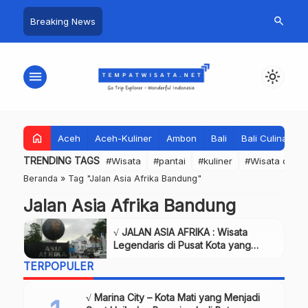
search
Breaking News
menu
light_mode
home
Aceh
Aceh-Kuliner
Ambon
Bali
Bali Culinary
TRENDING TAGS
#Wisata
#pantai
#kuliner
#Wisata dan S
Beranda
»
Tag "Jalan Asia Afrika Bandung"
Jalan Asia Afrika Bandung
√ JALAN ASIA AFRIKA : Wisata
Legendaris di Pusat Kota yang
Wajib Dikunjungi! Info & Harga Tiket
TERPOPULER
√ Marina City – Kota Mati yang Menjadi