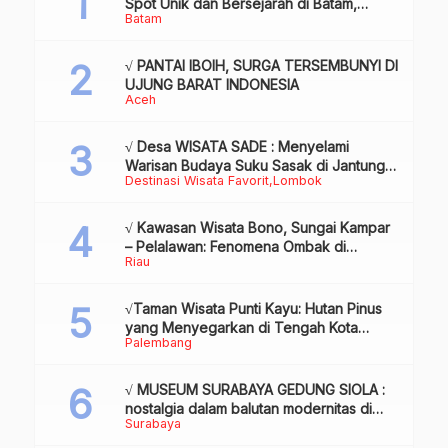
Spot Unik dan Bersejarah di Batam,
Batam
Review & Info
√ PANTAI IBOIH, SURGA TERSEMBUNYI DI
UJUNG BARAT INDONESIA
Aceh
√ Desa WISATA SADE : Menyelami
Warisan Budaya Suku Sasak di Jantung
Destinasi Wisata Favorit
Lombok
Lombok
√ Kawasan Wisata Bono, Sungai Kampar
– Pelalawan: Fenomena Ombak di
Riau
Tengah Sungai yang Mendunia, Review
& Info
√Taman Wisata Punti Kayu: Hutan Pinus
yang Menyegarkan di Tengah Kota
Palembang
Palembang
√ MUSEUM SURABAYA GEDUNG SIOLA :
nostalgia dalam balutan modernitas di
Surabaya
tengah kota pahlawan, Review & Info