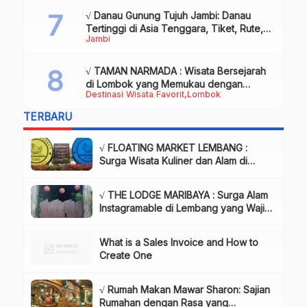
√ Danau Gunung Tujuh Jambi: Danau
Tertinggi di Asia Tenggara, Tiket, Rute,
Jambi
Daya Tarik & Tips Lengkap
√ TAMAN NARMADA : Wisata Bersejarah
di Lombok yang Memukau dengan
Destinasi Wisata Favorit
Lombok
Keindahan Alam & Budaya
TERBARU
√ FLOATING MARKET LEMBANG :
Surga Wisata Kuliner dan Alam di
Bandung yang Wajib Dikunjungi, Info
& Harga Tiket
√ THE LODGE MARIBAYA : Surga Alam
Instagramable di Lembang yang Wajib
Dikunjungi!, Info & Harga Tiket
What is a Sales Invoice and How to
Create One
√ Rumah Makan Mawar Sharon: Sajian
Rumahan dengan Rasa yang