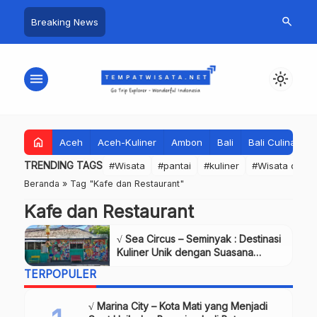
search
Breaking News
menu
light_mode
home
Aceh
Aceh-Kuliner
Ambon
Bali
Bali Culinary
TRENDING TAGS
#Wisata
#pantai
#kuliner
#Wisata dan S
Beranda
»
Tag "Kafe dan Restaurant"
Kafe dan Restaurant
√ Sea Circus – Seminyak : Destinasi
Kuliner Unik dengan Suasana
Meriah di Bali
TERPOPULER
√ Marina City – Kota Mati yang Menjadi