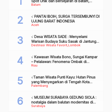
Spot Unik dan Bersejarah di Batam,
Batam
Review & Info
√ PANTAI IBOIH, SURGA TERSEMBUNYI DI
UJUNG BARAT INDONESIA
Aceh
√ Desa WISATA SADE : Menyelami
Warisan Budaya Suku Sasak di Jantung
Destinasi Wisata Favorit
Lombok
Lombok
√ Kawasan Wisata Bono, Sungai Kampar
– Pelalawan: Fenomena Ombak di
Riau
Tengah Sungai yang Mendunia, Review
& Info
√Taman Wisata Punti Kayu: Hutan Pinus
yang Menyegarkan di Tengah Kota
Palembang
Palembang
√ MUSEUM SURABAYA GEDUNG SIOLA :
nostalgia dalam balutan modernitas di
Surabaya
tengah kota pahlawan, Review & Info