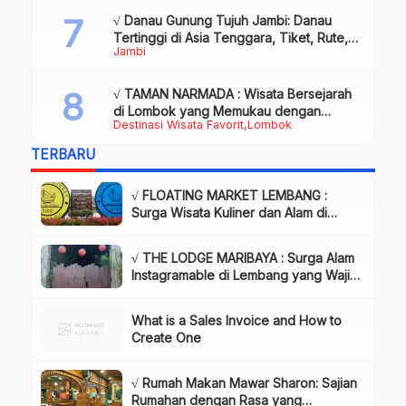
√ Danau Gunung Tujuh Jambi: Danau
Tertinggi di Asia Tenggara, Tiket, Rute,
Jambi
Daya Tarik & Tips Lengkap
√ TAMAN NARMADA : Wisata Bersejarah
di Lombok yang Memukau dengan
Destinasi Wisata Favorit
Lombok
Keindahan Alam & Budaya
TERBARU
√ FLOATING MARKET LEMBANG :
Surga Wisata Kuliner dan Alam di
Bandung yang Wajib Dikunjungi, Info
& Harga Tiket
√ THE LODGE MARIBAYA : Surga Alam
Instagramable di Lembang yang Wajib
Dikunjungi!, Info & Harga Tiket
What is a Sales Invoice and How to
Create One
√ Rumah Makan Mawar Sharon: Sajian
Rumahan dengan Rasa yang