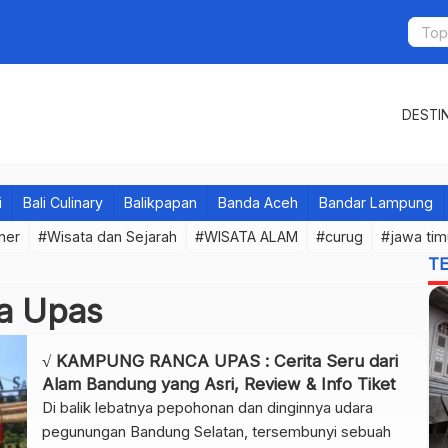
DESTIN
i
Bali Culinary
Balikpapan
Banda Aceh
Bandar Lampung
iner
#Wisata dan Sejarah
#WISATA ALAM
#curug
#jawa tim
T
a Upas
√ KAMPUNG RANCA UPAS : Cerita Seru dari
Alam Bandung yang Asri, Review & Info Tiket
Di balik lebatnya pepohonan dan dinginnya udara
pegunungan Bandung Selatan, tersembunyi sebuah