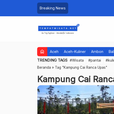
Breaking News
home
Aceh
Aceh-Kuliner
Ambon
Bal
TRENDING TAGS
#Wisata
#pantai
#kul
Beranda
»
Tag "Kampung Cai Ranca Upas"
Kampung Cai Ranc