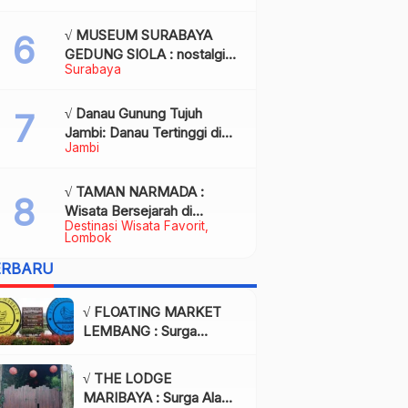
Kota Palembang
√ MUSEUM SURABAYA
GEDUNG SIOLA : nostalgia
Surabaya
dalam balutan modernitas di
tengah kota pahlawan,
Review & Info
√ Danau Gunung Tujuh
Jambi: Danau Tertinggi di
Jambi
Asia Tenggara, Tiket, Rute,
Daya Tarik & Tips Lengkap
√ TAMAN NARMADA :
Wisata Bersejarah di
Destinasi Wisata Favorit
Lombok yang Memukau
Lombok
dengan Keindahan Alam &
ERBARU
Budaya
√ FLOATING MARKET
LEMBANG : Surga
Wisata Kuliner dan Alam
di Bandung yang Wajib
√ THE LODGE
Dikunjungi, Info & Harga
MARIBAYA : Surga Alam
Tiket