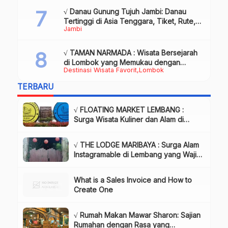
√ Danau Gunung Tujuh Jambi: Danau
Tertinggi di Asia Tenggara, Tiket, Rute,
Jambi
Daya Tarik & Tips Lengkap
√ TAMAN NARMADA : Wisata Bersejarah
di Lombok yang Memukau dengan
Destinasi Wisata Favorit
Lombok
Keindahan Alam & Budaya
TERBARU
√ FLOATING MARKET LEMBANG :
Surga Wisata Kuliner dan Alam di
Bandung yang Wajib Dikunjungi, Info
& Harga Tiket
√ THE LODGE MARIBAYA : Surga Alam
Instagramable di Lembang yang Wajib
Dikunjungi!, Info & Harga Tiket
What is a Sales Invoice and How to
Create One
√ Rumah Makan Mawar Sharon: Sajian
Rumahan dengan Rasa yang