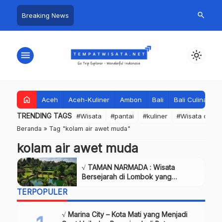
search
Breaking News
menu
light_mode
home
Aceh
Aceh-Kuliner
Ambon
Bali
Bali Culinary
TRENDING TAGS
#Wisata
#pantai
#kuliner
#Wisata dan S
Beranda
»
Tag "kolam air awet muda"
kolam air awet muda
√ TAMAN NARMADA : Wisata
Bersejarah di Lombok yang
Memukau dengan Keindahan Alam
TERPOPULER
& Budaya
√ Marina City – Kota Mati yang Menjadi