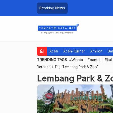
Breaking News
home
Aceh
Aceh-Kuliner
Ambon
Bal
TRENDING TAGS
#Wisata
#pantai
#kul
Beranda
»
Tag "Lembang Park & Zoo"
Lembang Park & Z