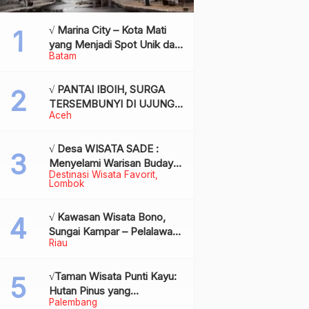
√ Marina City – Kota Mati
yang Menjadi Spot Unik dan
Batam
Bersejarah di Batam,
Review & Info
√ PANTAI IBOIH, SURGA
TERSEMBUNYI DI UJUNG
Aceh
BARAT INDONESIA
√ Desa WISATA SADE :
Menyelami Warisan Budaya
Destinasi Wisata Favorit
Suku Sasak di Jantung
Lombok
Lombok
√ Kawasan Wisata Bono,
Sungai Kampar – Pelalawan:
Riau
Fenomena Ombak di
Tengah Sungai yang
Mendunia, Review & Info
√Taman Wisata Punti Kayu:
Hutan Pinus yang
Palembang
Menyegarkan di Tengah