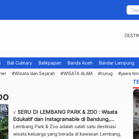
DESTIN
i
Bali Culinary
Balikpapan
Banda Aceh
Bandar Lampung
iner
#Wisata dan Sejarah
#WISATA ALAM
#curug
#jawa tim
T
oo
√ SERU DI LEMBANG PARK & ZOO : Wisata
Edukatif dan Instagramable di Bandung,
Review & Info Tiket
Lembang Park & Zoo adalah salah satu destinasi
wisata keluarga yang berada di kawasan Lembang,