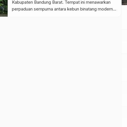
Kabupaten Bandung Barat. Tempat ini menawarkan
perpaduan sempurna antara kebun binatang modern
dan taman rekreasi yang penuh spot foto kekinian.
Dengan udara sejuk khas pegunungan dan fasilitas
yang lengkap, Lembang Park & Zoo menjadi pilihan
utama para wisatawan yang ingin […]