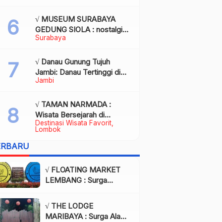
Kota Palembang
√ MUSEUM SURABAYA
GEDUNG SIOLA : nostalgia
Surabaya
dalam balutan modernitas di
tengah kota pahlawan,
Review & Info
√ Danau Gunung Tujuh
Jambi: Danau Tertinggi di
Jambi
Asia Tenggara, Tiket, Rute,
Daya Tarik & Tips Lengkap
√ TAMAN NARMADA :
Wisata Bersejarah di
Destinasi Wisata Favorit
Lombok yang Memukau
Lombok
dengan Keindahan Alam &
ERBARU
Budaya
√ FLOATING MARKET
LEMBANG : Surga
Wisata Kuliner dan Alam
di Bandung yang Wajib
√ THE LODGE
Dikunjungi, Info & Harga
MARIBAYA : Surga Alam
Tiket