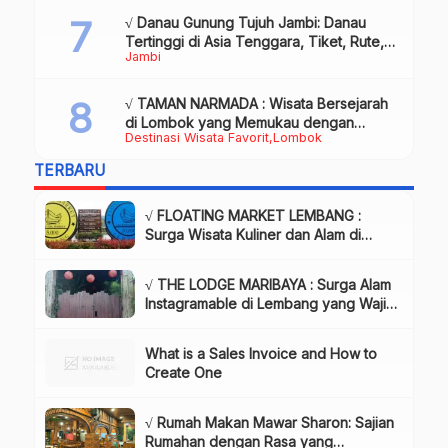
√ Danau Gunung Tujuh Jambi: Danau
Tertinggi di Asia Tenggara, Tiket, Rute,
Jambi
Daya Tarik & Tips Lengkap
√ TAMAN NARMADA : Wisata Bersejarah
di Lombok yang Memukau dengan
Destinasi Wisata Favorit
Lombok
Keindahan Alam & Budaya
TERBARU
√ FLOATING MARKET LEMBANG :
Surga Wisata Kuliner dan Alam di
Bandung yang Wajib Dikunjungi, Info
& Harga Tiket
√ THE LODGE MARIBAYA : Surga Alam
Instagramable di Lembang yang Wajib
Dikunjungi!, Info & Harga Tiket
What is a Sales Invoice and How to
Create One
√ Rumah Makan Mawar Sharon: Sajian
Rumahan dengan Rasa yang