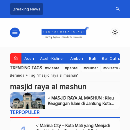
search
Breaking News
menu
light_mode
home
Aceh
Aceh-Kuliner
Ambon
Bali
Bali Culinary
TRENDING TAGS
#Wisata
#pantai
#kuliner
#Wisata dan S
Beranda
»
Tag "masjid raya al mashun"
masjid raya al mashun
√ MASJID RAYA AL MASHUN : Kilau
Keagungan Islam di Jantung Kota
Medan, Review & Info
TERPOPULER
√ Marina City – Kota Mati yang Menjadi