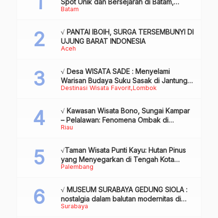
Spot Unik dan Bersejarah di Batam,
Batam
Review & Info
√ PANTAI IBOIH, SURGA TERSEMBUNYI DI
UJUNG BARAT INDONESIA
Aceh
√ Desa WISATA SADE : Menyelami
Warisan Budaya Suku Sasak di Jantung
Destinasi Wisata Favorit
Lombok
Lombok
√ Kawasan Wisata Bono, Sungai Kampar
– Pelalawan: Fenomena Ombak di
Riau
Tengah Sungai yang Mendunia, Review
& Info
√Taman Wisata Punti Kayu: Hutan Pinus
yang Menyegarkan di Tengah Kota
Palembang
Palembang
√ MUSEUM SURABAYA GEDUNG SIOLA :
nostalgia dalam balutan modernitas di
Surabaya
tengah kota pahlawan, Review & Info