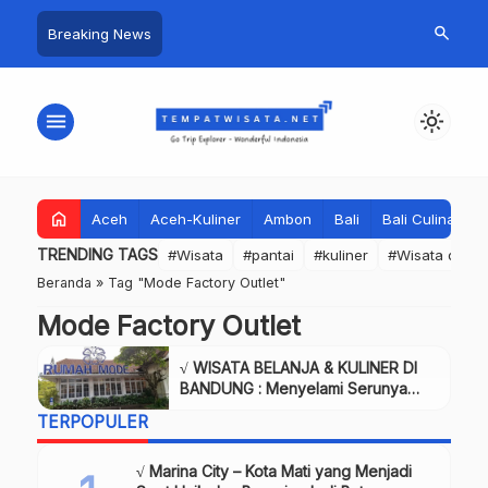
search
Breaking News
menu
light_mode
home
Aceh
Aceh-Kuliner
Ambon
Bali
Bali Culinary
TRENDING TAGS
#Wisata
#pantai
#kuliner
#Wisata dan S
Beranda
»
Tag "Mode Factory Outlet"
Mode Factory Outlet
√ WISATA BELANJA & KULINER DI
BANDUNG : Menyelami Serunya
Rumah Mode Factory Outlet,
TERPOPULER
Review & Info Tiket.
√ Marina City – Kota Mati yang Menjadi