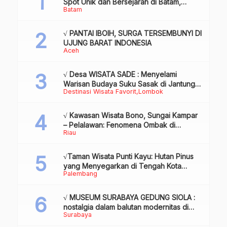
Spot Unik dan Bersejarah di Batam,
Batam
Review & Info
√ PANTAI IBOIH, SURGA TERSEMBUNYI DI
UJUNG BARAT INDONESIA
Aceh
√ Desa WISATA SADE : Menyelami
Warisan Budaya Suku Sasak di Jantung
Destinasi Wisata Favorit
Lombok
Lombok
√ Kawasan Wisata Bono, Sungai Kampar
– Pelalawan: Fenomena Ombak di
Riau
Tengah Sungai yang Mendunia, Review
& Info
√Taman Wisata Punti Kayu: Hutan Pinus
yang Menyegarkan di Tengah Kota
Palembang
Palembang
√ MUSEUM SURABAYA GEDUNG SIOLA :
nostalgia dalam balutan modernitas di
Surabaya
tengah kota pahlawan, Review & Info