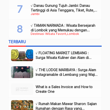
√ Danau Gunung Tujuh Jambi: Danau
Tertinggi di Asia Tenggara, Tiket, Rute,
Jambi
Daya Tarik & Tips Lengkap
√ TAMAN NARMADA : Wisata Bersejarah
di Lombok yang Memukau dengan
Destinasi Wisata Favorit
Lombok
Keindahan Alam & Budaya
TERBARU
√ FLOATING MARKET LEMBANG :
Surga Wisata Kuliner dan Alam di
Bandung yang Wajib Dikunjungi, Info
& Harga Tiket
√ THE LODGE MARIBAYA : Surga Alam
Instagramable di Lembang yang Wajib
Dikunjungi!, Info & Harga Tiket
What is a Sales Invoice and How to
Create One
√ Rumah Makan Mawar Sharon: Sajian
Rumahan dengan Rasa yang