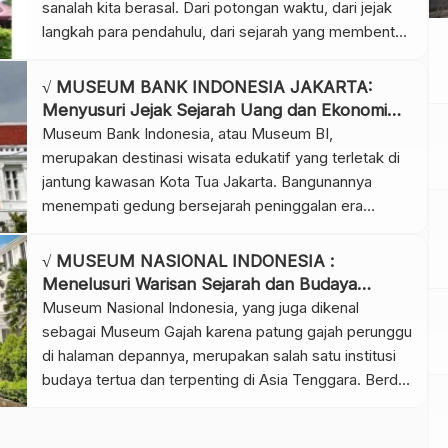
sanalah kita berasal. Dari potongan waktu, dari jejak
langkah para pendahulu, dari sejarah yang membentuk
siapa kita hari ini. Namun di Bengkulu, kenangan itu
tidak dibiarkan memudar. Di kota yang sarat makna
√ MUSEUM BANK INDONESIA JAKARTA:
dan penuh warisan budaya ini, berdiri sebuah […]
Menyusuri Jejak Sejarah Uang dan Ekonomi
Nusantara, Review & Info Tiket
Museum Bank Indonesia, atau Museum BI,
merupakan destinasi wisata edukatif yang terletak di
jantung kawasan Kota Tua Jakarta. Bangunannya
menempati gedung bersejarah peninggalan era
kolonial Belanda, yang dulunya berfungsi sebagai De
Javasche Bank—cikal bakal Bank Indonesia. Museum
√ MUSEUM NASIONAL INDONESIA :
ini resmi dibuka untuk umum pada 21 Juli 2009 dan
Menelusuri Warisan Sejarah dan Budaya
sejak itu menjadi pusat edukasi keuangan yang
Nusantara, Review & Info Tiket
Museum Nasional Indonesia, yang juga dikenal
menarik […]
sebagai Museum Gajah karena patung gajah perunggu
di halaman depannya, merupakan salah satu institusi
budaya tertua dan terpenting di Asia Tenggara. Berdiri
megah di pusat Kota Jakarta, museum ini menjadi
simbol kecintaan bangsa Indonesia terhadap sejarah,