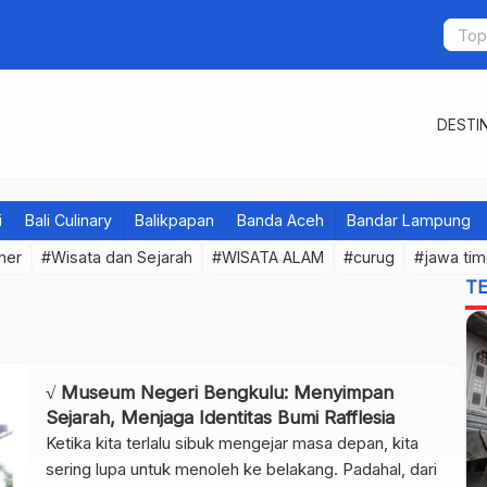
DESTIN
i
Bali Culinary
Balikpapan
Banda Aceh
Bandar Lampung
iner
#Wisata dan Sejarah
#WISATA ALAM
#curug
#jawa tim
T
√ Museum Negeri Bengkulu: Menyimpan
Sejarah, Menjaga Identitas Bumi Rafflesia
Ketika kita terlalu sibuk mengejar masa depan, kita
sering lupa untuk menoleh ke belakang. Padahal, dari