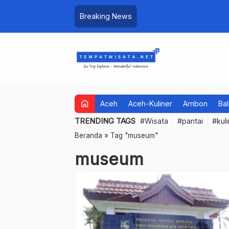
Breaking News
home
Aceh
Aceh-Kuliner
Ambon
Bal
TRENDING TAGS
#Wisata
#pantai
#kul
Beranda
»
Tag "museum"
museum