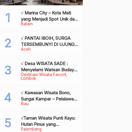
√ Marina City – Kota Mati
yang Menjadi Spot Unik dan
Batam
Bersejarah di Batam,
Review & Info
√ PANTAI IBOIH, SURGA
TERSEMBUNYI DI UJUNG
Aceh
BARAT INDONESIA
√ Desa WISATA SADE :
Menyelami Warisan Budaya
Destinasi Wisata Favorit
Suku Sasak di Jantung
Lombok
Lombok
√ Kawasan Wisata Bono,
Sungai Kampar – Pelalawan:
Riau
Fenomena Ombak di
Tengah Sungai yang
Mendunia, Review & Info
√Taman Wisata Punti Kayu:
Hutan Pinus yang
Palembang
Menyegarkan di Tengah