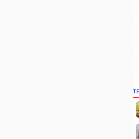
warisan budaya, dan jati diri nasional. Dengan koleksi
yang mencakup lebih dari 140.000 […]
T