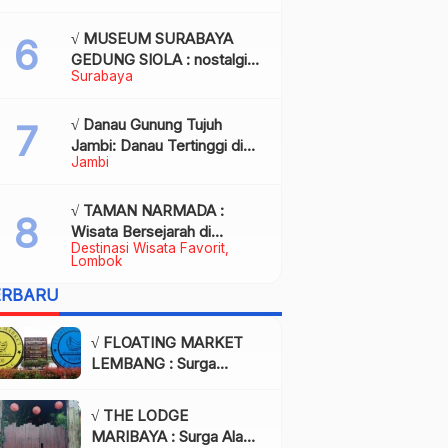
Kota Palembang
√ MUSEUM SURABAYA
GEDUNG SIOLA : nostalgia
Surabaya
dalam balutan modernitas di
tengah kota pahlawan,
Review & Info
√ Danau Gunung Tujuh
Jambi: Danau Tertinggi di
Jambi
Asia Tenggara, Tiket, Rute,
Daya Tarik & Tips Lengkap
√ TAMAN NARMADA :
Wisata Bersejarah di
Destinasi Wisata Favorit
Lombok yang Memukau
Lombok
dengan Keindahan Alam &
ERBARU
Budaya
√ FLOATING MARKET
LEMBANG : Surga
Wisata Kuliner dan Alam
di Bandung yang Wajib
√ THE LODGE
Dikunjungi, Info & Harga
MARIBAYA : Surga Alam
Tiket